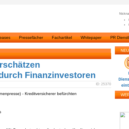
Nickn
leases
Pressefächer
Fachartikel
Whitepaper
PR Dienstl
NEU
rschätzen
durch Finanzinvestoren
Diens
ID: 25370
ein
rmenpresse) - Kreditversicherer befürchten
WE
s