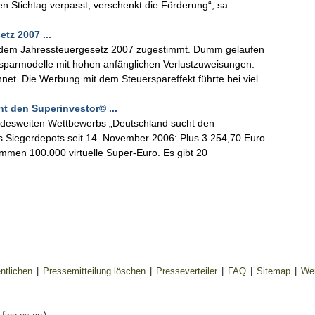
n Stichtag verpasst, verschenkt die Förderung“, sa
tz 2007 ...
 dem Jahressteuergesetz 2007 zugestimmt. Dumm gelaufen
ersparmodelle mit hohen anfänglichen Verlustzuweisungen.
net. Die Werbung mit dem Steuerspareffekt führte bei viel
ht den Superinvestor© ...
desweiten Wettbewerbs „Deutschland sucht den
s Siegerdepots seit 14. November 2006: Plus 3.254,70 Euro
ommen 100.000 virtuelle Super-Euro. Es gibt 20
ntlichen
|
Pressemitteilung löschen
|
Presseverteiler
|
FAQ
|
Sitemap
|
Wer