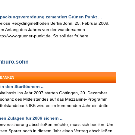
Verpackungsverordnung zementiert Grünen Punkt ...
eriöse Recyclingmethoden Berlin/Bonn, 25. Februar 2009,
 am Anfang des Jahres von der wundersamen
p://www.gruener-punkt.de. So soll der frühere
enbüro.sohn
 BANKEN
n den Startlöchern ...
apitalbasis ins Jahr 2007 starten Göttingen, 20. Dezember
esonanz des Mittelstandes auf das Mezzanine-Programm
ttelstandsbank IKB wird es im kommenden Jahr ein dritte
hen Zulagen für 2006 sichern ...
enversicherung abschließen möchte, muss sich beeilen: Um
sen Sparer noch in diesem Jahr einen Vertrag abschließen