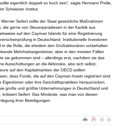
ollte eigentlich doppelt so hoch sein", sagte Hermann Prelle,
m Schweizer Institut.
Werner Seifert sollte der Staat gesetzliche Maßnahmen
, die gerne von Steuerparadiesen in der Karibik aus
elsweise auf den Cayman Islands für eine Registrierung
rerscheinprüfung in Deutschland. Institutionelle Investoren
 in die Rolle, die ehedem den Großaktionären vorbehalten
 denkende Mehrheitseigentümer, aber in den meisten Fällen
ie sie gekommen sind – allerdings erst, nachdem sie das
Ausschüttungen an die Aktionäre, also sich selbst,
kteure auf den Kapitalmärkten der OECD sollten
 sein, dass Fonds, die auf den Cayman-Inseln registriert sind
re Eigentümer oder ihre Geschäftspraktiken herausrücken,
 wie große und größte Unternehmungen in Deutschland und
, kritisiert Seifert. Das Mindeste, was man von diesen
nlegung ihrer Beteiligungen.