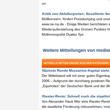
un
Kritik von Abfallexperten: Novellierte 
Müllkonzern, fördert Preisdumping und uns
www.ne-na.de - Einige Medien berichteten
Wiederauferstehung des Grünen Punktes htt
Müllmonopolist Duales Sys
Weitere Mitteilungen von medi
AKTUELLE MITTEILUNGEN AUS DER KATEGORIE:
Nächste Runde Mezzanine-Kapital steht i
Der Mittelstand will mit einer guten Eigenk
2006 – Aufgrund der durchweg positiven R
„Equinotes“ der Deutschen Bank und der Mi
Riester-Rente: Schnell noch die staatlic
Von Alexander Hauk Wer eine Riester-Rent
die staatliche Förderung mitzunehmen, müs