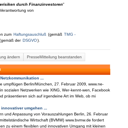
risiken durch Finanzinvestoren
"
n Verantwortung von
nen zum
Haftungsauschluß
(gemäß
TMG -
(gemäß der
DSGVO
).
lung ändern
PresseMitteilung beanstanden
N
Netzkommunikation ...
e umpflügen Berlin/München, 27. Februar 2009, www.ne-
le in sozialen Netzwerken wie XING, Wer-kennt-wen, Facebook
und präsentieren sich auf irgendeine Art im Web, ob mi
innovativer umgehen ...
rn und Anpassung von Vorauszahlungen Berlin, 26. Februar
ittelständische Wirtschaft (BVMW) www.bvmw.de fordert
en zu einem flexiblen und innovativen Umgang mit kleinen