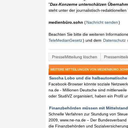
"
Dax-Konzerne unterschätzen Übernahme
steht unter der journalistisch-redaktionelle
medienbüro.sohn
(
Nachricht senden
)
Beachten Sie bitte die weiteren Informatio
TeleMedianGesetz
) und dem
Datenschutz
PresseMitteilung löschen
Pressemittei
WEITERE MITTEILUNGEN VON MEDIENBÜRO.SOH
Sascha Lobo und die halbautomatische 
Facebook-Browser könnte soziale Netzwerk
na.de - Millionen Deutsche sind mittlerwei
oder StudiVZ organisiert, haben ein Profil 
Finanzbehörden müssen mit Mittelstand 
Schnelle Verfahren zur Stundung von Steue
2009, www.ne-na.de – Der Bundesverband m
die Finanzbehörden und Sozialversicherung