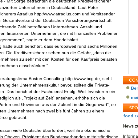
 - Mit Sorge betrachten die deutschen Kreditversicherer
inanzierten Unternehmen in Deutschland. Laut Peter
sicherers Atradius http://www.atradius.com und Vorsitzender
m Gesamtverband der Deutschen Versicherungswirtschaft
achsende Zahl betroffenen Unternehmen. Anzahl und
en finanzierten Unternehmen, die mit finanziellen Problemen
zugenommen“, sagte er dem Handelsblatt
g hatte auch berichtet, dass europaweit rund sechs Millionen
n. Die Kreditversicherer sehen nun die Gefahr, „dass die
ternehmen zu sehr mit den Kosten für den Kaufpreis belasten
ternehmen einschränken.“
eratungsfirma Boston Consulting http://www.bcg.de, steht
COM
rung der Unternehmenskultur bevor, sollten die Private-
Be
en. Das berichtet der Fachdienst Erfolg. Weil Investoren ein
me
ediglich als „Projekt auf Zeit“ ansehen, erhöhe sich die
erten und Gewinnen aus der Zukunft in die Gegenwart“, so
SP
ften Unternehmen nach zwei bis fünf Jahren zu einem
foodir.
örse gebracht.
News zu
essen viele Deutsche überfordert, weil ihre ökonomische
Informa
rio Ohoven, Präsident des Bundesverbandes mittelständische