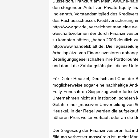
Düsseldorf/Frankfurt am Main, www.ne-na.de
den steigenden Anteil von Private-Equity-f
Inglenrath, Vorstandsmitglied des Kreditver
des Fachausschusses Kreditversicherung i
http://www.gdv.de, verzeichnet man eine w
Geschäftsvolumen der durch Finanzinvestor
zu kämpfen hätten, „haben 2006 deutlich 
http://www.handelsblatt.de. Die Tageszeitun
Arbeitsplätze von Finanzinvestoren abhänge
Beteiligungsgesellschaften ihre Portfolioun
und damit die Zahlungsfähigkeit dieser Un
Für Dieter Heuskel, Deutschland-Chef der B
möglicherweise sogar eine nachhaltige Ände
Euity-Fonds ihren Siegeszug weiter fortsetz
Unternehmen nicht als Institution, sondern l
Gefahr einer „massiven Umverteilung von W
Heuskel. In der Regel werden die aufgekau
höheren Preis weiter verkauft oder an die B
Der Siegeszug der Finanzinvestoren hat ind
Bildung verbesserungswürdig ist, meint Ma