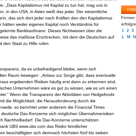
: „Dass Kapitalismus mit Kapital zu tun hat, mag uns in
FIR
n, in den USA, in Asien weiß das jeder. Der wesentliche
Firmen 
rin, das sich dort jeder nach Kräften den den Kapitalismus
erfolgr
 hätten weder eigenes Kapital noch Verständnis für
1
2
3
er gelernte Bankkaufmann. Dieses Nichtwissen über die
L
M
N
lweise das maßlose Erschrecken, mit dem die Deutschen auf
 den Staat zu Hilfe rufen.
ransparenz, da es unbefriedigend bleibe, wenn sich
ten Raum bewegen: „Anlass zur Sorge gibt, dass eventuelle
raus ergebenden Risiken häufig erst dann zu erkennen sind,
ändisches Unternehmen wäre es gut zu wissen, wie es um einen
bietet.“ Wenn die Transparenz der Aktivitäten von Hedgefonds
nd die Möglichkeit, die Herausforderung durch die
rweile, so berichtet unter anderem die Financial Times
ch deutsche Dax-Konzerne sich möglichen Übernahmerisiken
och Nachholbedarf. Die Dax-Konzerne unterschätzen
tbank UBS www.ubs.com das Risiko feindlicher
 beschäftigten sich demnach höchsten fünf bis sieben