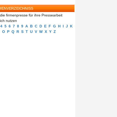
MENVERZEICHNISS
die firmenpresse für ihre Pressearbeit
eich nutzen
4
5
6
7
8
9
A
B
C
D
E
F
G
H
I
J
K
O
P
Q
R
S
T
U
V
W
X
Y
Z