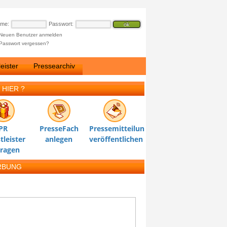
ame:
Passwort:
Neuen Benutzer anmelden
Passwort vergessen?
eister
Pressearchiv
 HIER ?
PR
PresseFach
Pressemitteilung
tleister
anlegen
veröffentlichen
tragen
RBUNG