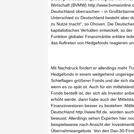
Wirtschaft (BVMW) http://www.bvmwonline.de
Deutschland überraschen – in Großbritannie
Unterschied zu Deutschland besteht aber da
zu Nutze macht“, so Ohoven. Die Deutschen
kapitalistisches Verhalten entwickelt, so d
Funktion globaler Finanzmärkte erkläre tei
das Auftreten von Hedgefonds reagieren und
Mit Nachdruck fordert er allerdings mehr T
Hedgefonds in einem weitgehend ungeregel
Schieflagen größerer Fonds und die sich da
wenn es zu spät ist. Auch für ein mittelst
Fonds bestellt ist, der sich als Investor an
erhöht werde, dann habe auch der Mittelsta
Finanzinvestoren besser zu bestehen. Mittle
Deutschland http://www.ftd.de, würden au
bewusst. Allerdings sehen Experten hier n
beispielsweise nach Ansicht der Investmen
Übernahmeangebote. Von den Dax-30-Firmen