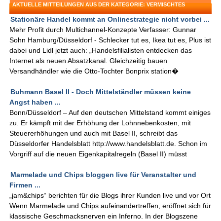
AKTUELLE MITTEILUNGEN AUS DER KATEGORIE: VERMISCHTES
Stationäre Handel kommt an Onlinestrategie nicht vorbei ...
Mehr Profit durch Multichannel-Konzepte Verfasser: Gunnar
Sohn Hamburg/Düsseldorf - Schlecker tut es, Ikea tut es, Plus ist
dabei und Lidl jetzt auch: „Handelsfilialisten entdecken das
Internet als neuen Absatzkanal. Gleichzeitig bauen
Versandhändler wie die Otto-Tochter Bonprix station�
Buhmann Basel II - Doch Mittelständler müssen keine
Angst haben ...
Bonn/Düsseldorf – Auf den deutschen Mittelstand kommt einiges
zu. Er kämpft mit der Erhöhung der Lohnnebenkosten, mit
Steuererhöhungen und auch mit Basel II, schreibt das
Düsseldorfer Handelsblatt http://www.handelsblatt.de. Schon im
Vorgriff auf die neuen Eigenkapitalregeln (Basel II) müsst
Marmelade und Chips bloggen live für Veranstalter und
Firmen ...
„jam&chips“ berichten für die Blogs ihrer Kunden live und vor Ort
Wenn Marmelade und Chips aufeinandertreffen, eröffnet sich für
klassische Geschmacksnerven ein Inferno. In der Blogszene