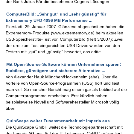
der Bank Julius Bär die bestehende Cognos-Lösungen
ComputerBild: „Sehr gut“ und „sehr günstig“ für
Extrememory UFD 4096 MB Performance ...
Florstadt, 29. Januar 2007. Glänzend abgeschnitten haben die
Extrememory-Produkte (www.extrememory.de) beim aktuellen
USB-Speicherstifte-Test von ComputerBild (Heft 3/2007): Zwei
der drei zum Test eingereichten USB Drives wurden von den
Testern mit „gut“ und „günstig“ bewertet, das dritte
Mit Open-Source-Software können Unternehmer sparen:
Stabilere, günstigere und sicherere Alternative ...
Von Alexander Hauk München/Hockenheim (aha). Über die
Vorteile von Open-Source-Programmen (OSS) hört und liest
man viel. So mancher Bericht mag einem gar als Loblied auf die
Computerprogramme erscheinen. Erst kürzlich haben
beispielsweise Novell und Softwarehersteller Microsoft völlig
überr
QuinScape weitet Zusammenarbeit mit Imperia aus ...
Die QuinScape GmbH weitet die Technologiepartnerschaft mit
der Imperia AG aus. Auf der IT-Leitmesse „CeBIT“ präsentiert