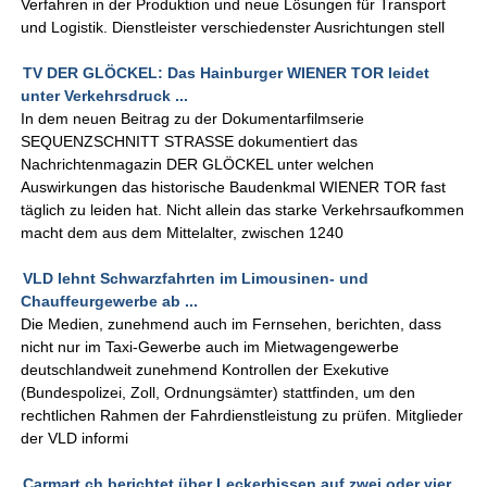
Verfahren in der Produktion und neue Lösungen für Transport
und Logistik. Dienstleister verschiedenster Ausrichtungen stell
TV DER GLÖCKEL: Das Hainburger WIENER TOR leidet
unter Verkehrsdruck ...
In dem neuen Beitrag zu der Dokumentarfilmserie
SEQUENZSCHNITT STRASSE dokumentiert das
Nachrichtenmagazin DER GLÖCKEL unter welchen
Auswirkungen das historische Baudenkmal WIENER TOR fast
täglich zu leiden hat. Nicht allein das starke Verkehrsaufkommen
macht dem aus dem Mittelalter, zwischen 1240
VLD lehnt Schwarzfahrten im Limousinen- und
Chauffeurgewerbe ab ...
Die Medien, zunehmend auch im Fernsehen, berichten, dass
nicht nur im Taxi-Gewerbe auch im Mietwagengewerbe
deutschlandweit zunehmend Kontrollen der Exekutive
(Bundespolizei, Zoll, Ordnungsämter) stattfinden, um den
rechtlichen Rahmen der Fahrdienstleistung zu prüfen. Mitglieder
der VLD informi
Carmart.ch berichtet über Leckerbissen auf zwei oder vier