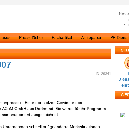
Nickn
leases
Pressefächer
Fachartikel
Whitepaper
PR Dienstl
NEU
007
ID: 29341
Diens
ein
WE
rmenpresse) - Einer der stolzen Gewinner des
t die ACoM GmbH aus Dortmund. Sie wurde für ihr Programm
ssensmanagement ausgezeichnet.
Unternehmen schnell auf geänderte Marktsituationen