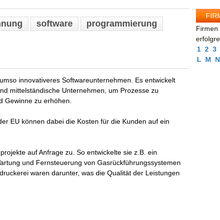
FIR
hnung
software
programmierung
Firmen 
erfolgr
1
2
3
L
M
N
 umso innovativeres Softwareunternehmen. Es entwickelt
 und mittelständische Unternehmen, um Prozesse zu
und Gewinne zu erhöhen.
 EU können dabei die Kosten für die Kunden auf ein
ojekte auf Anfrage zu. So entwickelte sie z.B. ein
 Wartung und Fernsteuerung von Gasrückführungssystemen
druckerei waren darunter, was die Qualität der Leistungen