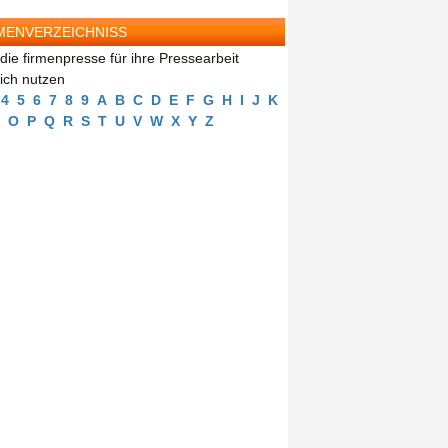
MENVERZEICHNISS
die firmenpresse für ihre Pressearbeit
eich nutzen
4
5
6
7
8
9
A
B
C
D
E
F
G
H
I
J
K
O
P
Q
R
S
T
U
V
W
X
Y
Z