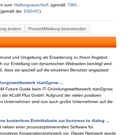
nen zum
Haftungsauschluß
(gemäß
TMG -
(gemäß der
DSGVO
).
lung ändern
PresseMitteilung beanstanden
mund und Umgebung als Erweiterung zu Ihrem Angebot.
ch zur Erstellung von dynamischen Webseiten benötigt wird.
, dass sie speziell auf die einzelnen Benutzer angepasst
ungswettbewerb start2grow ...
oM Future Guide beim IT-Gründungswettbewerb start2grow,
der ACoM Plus GmbH. Aufgrund der vielen positiven
hen Unternehmen sind nun auch große Unternehmen auf die
e kostenlose Eintrittskarte zur business to dialog ...
lt neben einer prozessoptimierenden Software für
nnovatives Kooperationsnetzwerk vor. Dieses Netzwerk wurde