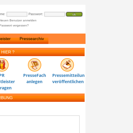
ame:
Passwort:
Neuen Benutzer anmelden
Passwort vergessen?
eister
Pressearchiv
 HIER ?
PR
PresseFach
Pressemitteilung
tleister
anlegen
veröffentlichen
tragen
RBUNG