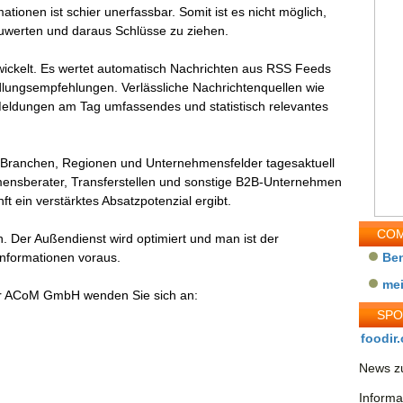
tionen ist schier unerfassbar. Somit ist es nicht möglich,
zuwerten und daraus Schlüsse zu ziehen.
ickelt. Es wertet automatisch Nachrichten aus RSS Feeds
ndlungsempfehlungen. Verlässliche Nachrichtenquellen wie
Meldungen am Tag umfassendes und statistisch relevantes
 Branchen, Regionen und Unternehmensfelder tagesaktuell
hmensberater, Transferstellen und sonstige B2B-Unternehmen
ft ein verstärktes Absatzpotenzial ergibt.
COM
n. Der Außendienst wird optimiert und man ist der
nformationen voraus.
Be
me
er ACoM GmbH wenden Sie sich an:
SP
foodir.
News zu
Informa