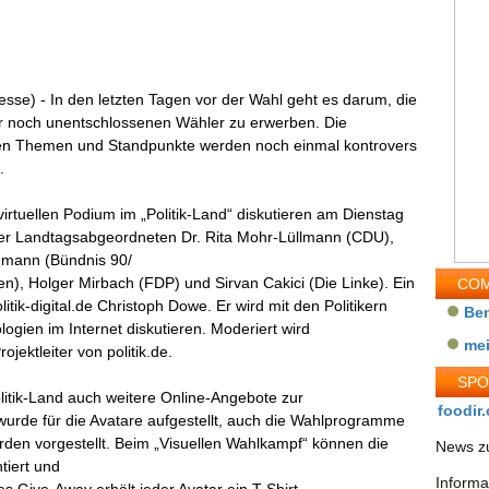
esse) - In den letzten Tagen vor der Wahl geht es darum, die
r noch unentschlossenen Wähler zu erwerben. Die
ten Themen und Standpunkte werden noch einmal kontrovers
.
irtuellen Podium im „Politik-Land“ diskutieren am Dienstag
er Landtagsabgeordneten Dr. Rita Mohr-Lüllmann (CDU),
hmann (Bündnis 90/
n), Holger Mirbach (FDP) und Sirvan Cakici (Die Linke). Ein
COM
itik-digital.de Christoph Dowe. Er wird mit den Politikern
Be
gien im Internet diskutieren. Moderiert wird
me
jektleiter von politik.de.
SP
itik-Land auch weitere Online-Angebote zur
foodir.
wurde für die Avatare aufgestellt, auch die Wahlprogramme
rden vorgestellt. Beim „Visuellen Wahlkampf“ können die
News zu
tiert und
Informa