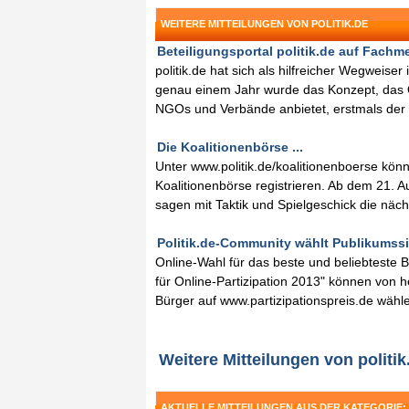
WEITERE MITTEILUNGEN VON POLITIK.DE
Beteiligungsportal politik.de auf Fachme
politik.de hat sich als hilfreicher Wegweise
genau einem Jahr wurde das Konzept, das O
NGOs und Verbände anbietet, erstmals der Ö
Die Koalitionenbörse ...
Unter www.politik.de/koalitionenboerse könn
Koalitionenbörse registrieren. Ab dem 21. 
sagen mit Taktik und Spielgeschick die näc
Politik.de-Community wählt Publikumssieg
Online-Wahl für das beste und beliebteste 
für Online-Partizipation 2013" können von h
Bürger auf www.partizipationspreis.de wähl
Weitere Mitteilungen von politik
AKTUELLE MITTEILUNGEN AUS DER KATEGORIE: