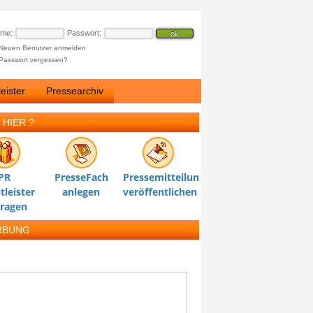
ame:
Passwort:
Neuen Benutzer anmelden
Passwort vergessen?
eister
Pressearchiv
 HIER ?
PR
PresseFach
Pressemitteilung
tleister
anlegen
veröffentlichen
tragen
RBUNG