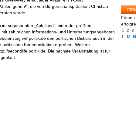
s Give-Away erhält jeder Avatar ein T-Shirt
ählen gehen!“, die von Bürgerschaftspräsident Christian
FIR
erufen wurde.
Firmen 
erfolgr
ch im sogenannten „Apfelland“, einer der größten
1
2
3
 mit zahlreichen Informations- und Unterhaltungsangeboten
L
M
N
ebdienstag will politik.de den politischen Diskurs auch in der
r politischen Kommunikation erproben. Weitere
tp://secondlife.politik.de. Die nächste Veranstaltung ist für
 geplant.