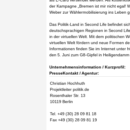
als E-Card versendet werden. Als kostenlose
der Kampagne „Bremen ist mir nicht egal! W
Weber zur Wählermobilisierung ins Leben g
Das Politik-Land in Second Life befindet si
deutschsprachigen Regionen in Second Life
in der virtuellen Welt. Mit dem politischen W
virtuellen Welt fördern und neue Formen de
Informationen finden Sie im Internet unter ht
den 5. Juni zum G8-Gipfel in Heiligendamm
Unternehmensinformation / Kurzprofil:
PresseKontakt / Agentur:
Christian Hochhuth
Projektleiter politik.de
Rosenthaler Str. 13
10119 Berlin
Tel. +49 (30) 28 09 81 18
Fax +49 (30) 28 09 81 19