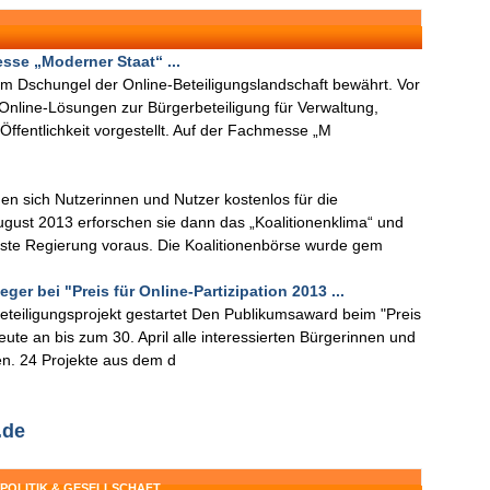
sse „Moderner Staat“ ...
r im Dschungel der Online-Beteiligungslandschaft bewährt. Vor
nline-Lösungen zur Bürgerbeteiligung für Verwaltung,
ffentlichkeit vorgestellt. Auf der Fachmesse „M
en sich Nutzerinnen und Nutzer kostenlos für die
August 2013 erforschen sie dann das „Koalitionenklima“ und
hste Regierung voraus. Die Koalitionenbörse wurde gem
er bei "Preis für Online-Partizipation 2013 ...
Beteiligungsprojekt gestartet Den Publikumsaward beim "Preis
eute an bis zum 30. April alle interessierten Bürgerinnen und
en. 24 Projekte aus dem d
.de
 POLITIK & GESELLSCHAFT