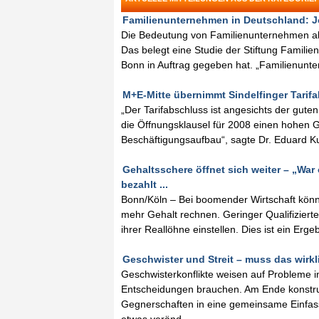
Familienunternehmen in Deutschland: J
Die Bedeutung von Familienunternehmen als
Das belegt eine Studie der Stiftung Familien
Bonn in Auftrag gegeben hat. „Familienunt
M+E-Mitte übernimmt Sindelfinger Tarifa
„Der Tarifabschluss ist angesichts der gut
die Öffnungsklausel für 2008 einen hohen 
Beschäftigungsaufbau“, sagte Dr. Eduard K
Gehaltsschere öffnet sich weiter – „War
bezahlt ...
Bonn/Köln – Bei boomender Wirtschaft könne
mehr Gehalt rechnen. Geringer Qualifizier
ihrer Reallöhne einstellen. Dies ist ein Er
Geschwister und Streit – muss das wirkli
Geschwisterkonflikte weisen auf Probleme i
Entscheidungen brauchen. Am Ende konstrukt
Gegnerschaften in eine gemeinsame Einfas