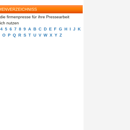
MENVERZEICHNISS
die firmenpresse für ihre Pressearbeit
eich nutzen
4
5
6
7
8
9
A
B
C
D
E
F
G
H
I
J
K
O
P
Q
R
S
T
U
V
W
X
Y
Z