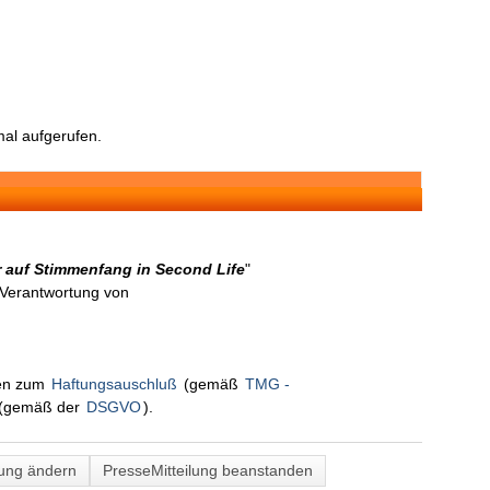
al aufgerufen.
r auf Stimmenfang in Second Life
"
n Verantwortung von
nen zum
Haftungsauschluß
(gemäß
TMG -
(gemäß der
DSGVO
).
lung ändern
PresseMitteilung beanstanden