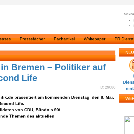
Nickn
leases
Pressefächer
Fachartikel
Whitepaper
PR Dienstl
NEU
in Bremen – Politiker auf
cond Life
Diens
ID: 29680
ein
olitik.de präsentiert am kommenden Dienstag, den 8. Mai,
WE
Second Life.
ndidaten von CDU, Bündnis 90/
ende Themen des aktuellen