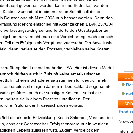
überhaupt gewonnen werden kann und Bedenken vor den
 Kosten. Zumindest in einem ersten Schritt soll diese
 in Deutschland ab Mitte 2008 nun besser werden. Denn das
rfassungsgericht entschied mit Aktenzeichen 1 BvR 2576/04,
re verfassungswidrig sei und forderte den Gesetzgeber auf,
folgshonorar versteht man eine Vereinbarung, nach der sich
n Teil des Erfolges als Vergütung zugesteht. Der Anwalt wird
ig, denn verliert er den Prozess, verbleiben seine Kosten
svergütung dient einmal mehr die USA: Hier ist dieses Modell
Dennoch dürften auch in Zukunft keine amerikanischen
COM
 deutlich höheren Schadenersatzsummen für deutlich mehr
Be
bt es bereits seit einigen Jahren in Deutschland sogenannte
waltsgebühren auch die sonstigen Kosten – selbst die
me
 sollten sie in einem Prozess unterliegen. Der
SP
ngliche Prüfung der Prozesschancen voraus.
foodir.
ärkt die aktuelle Entwicklung. Kristin Salomon, Vorstand bei
News zu
s, dass der Gesetzgeber Erfolgshonorare nur in wenigen
 täglichen Lebens zulassen wird. Zudem verbleibt dem
Informa