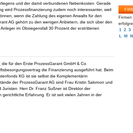
rliegens und der damit verbundenen Nebenkosten. Gerade
FIR
ng wird Prozessfinanzierung zudem noch interessanter, weil
können, wenn die Zahlung des eigenen Anwalts für den
Firmen 
arant AG gehört zu den wenigen Anbietern, die sich über den
erfolgr
 Anleger im Obsiegensfall 30 Prozent der erstrittenen
1
2
3
L
M
N
t, die für den Erste ProzessGarant GmbH & Co.
tsbesorgungsvertrag die Finanzierung ausgeführt hat. Beim
enfonds KG ist sie selbst die Komplementärin
stände der ProzessGarant AG sind Frau Kristin Salomon und
 Juristen. Herr Dr. Franz Sußner ist Direktor der
gerichtliche Erfahrung. Er ist seit vielen Jahren in der