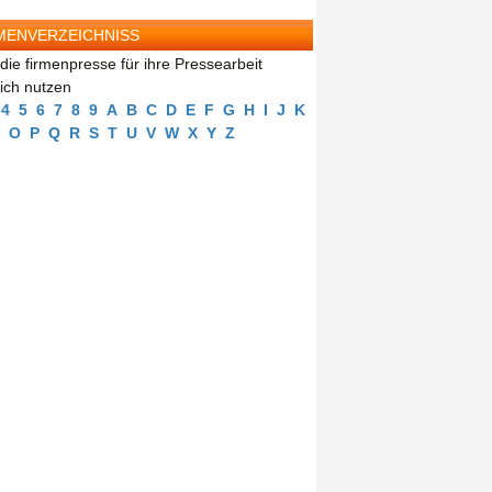
MENVERZEICHNISS
die firmenpresse für ihre Pressearbeit
eich nutzen
4
5
6
7
8
9
A
B
C
D
E
F
G
H
I
J
K
O
P
Q
R
S
T
U
V
W
X
Y
Z