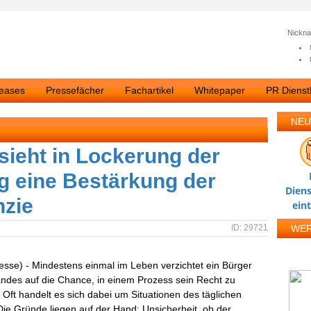
Nickn
leases
Pressefächer
Fachartikel
Whitepaper
PR Dienstl
NEU
ieht in Lockerung der
g eine Bestärkung der
Diens
nzie
ein
ID: 29721
WE
esse) - Mindestens einmal im Leben verzichtet ein Bürger
ndes auf die Chance, in einem Prozess sein Recht zu
 Oft handelt es sich dabei um Situationen des täglichen
ie Gründe liegen auf der Hand: Unsicherheit, ob der