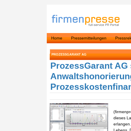
Home
Pressemitteilungen
Pressre
PROZESSGARANT AG
ProzessGarant AG s
Anwaltshonorierun
Prozesskostenfina
(firmenpr
dieses La
erlangen.
Lebens. D