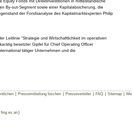
 Equity Fonds mit Direktinvestitionen in mittelständische
n By-out-Segment sowie einer Kapitalabsicherung, die
egenstand der Fondsanalyse des Kapitalmarktexperten Philip
 Leitlinie "Strategie und Wirtschaftlichkeit im operativen
arätig besetzter Gipfel für Chief Operating Officer
nternational tätiger Unternehmen und die
ntlichen
|
Pressemitteilung löschen
|
Presseverteiler
|
FAQ
|
Sitemap
|
Wer
 fing es an
)