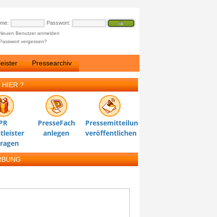
ame:
Passwort:
Neuen Benutzer anmelden
Passwort vergessen?
eister
Pressearchiv
 HIER ?
PR
PresseFach
Pressemitteilung
tleister
anlegen
veröffentlichen
tragen
RBUNG