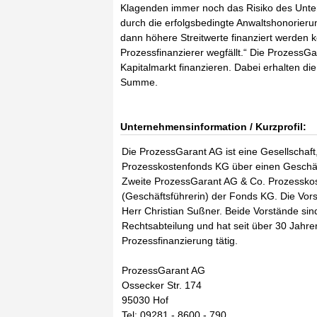
Klagenden immer noch das Risiko des Unte
durch die erfolgsbedingte Anwaltshonorieru
dann höhere Streitwerte finanziert werden 
Prozessfinanzierer wegfällt.“ Die ProzessG
Kapitalmarkt finanzieren. Dabei erhalten die
Summe.
Unternehmensinformation / Kurzprofil:
Die ProzessGarant AG ist eine Gesellschaf
Prozesskostenfonds KG über einen Geschäf
Zweite ProzessGarant AG & Co. Prozesskost
(Geschäftsführerin) der Fonds KG. Die Vor
Herr Christian Sußner. Beide Vorstände sind
Rechtsabteilung und hat seit über 30 Jahren 
Prozessfinanzierung tätig.
ProzessGarant AG
Ossecker Str. 174
95030 Hof
Tel: 09281 - 8600 - 790