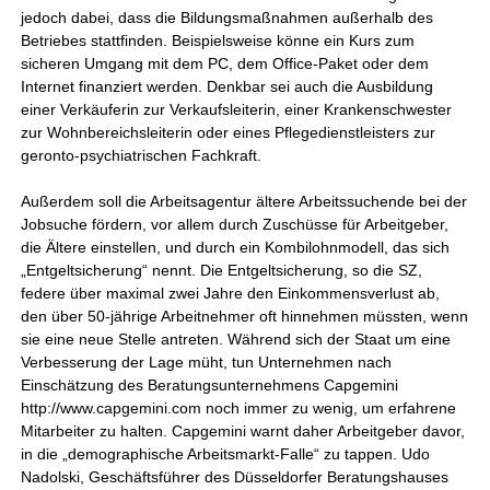
jedoch dabei, dass die Bildungsmaßnahmen außerhalb des
Betriebes stattfinden. Beispielsweise könne ein Kurs zum
sicheren Umgang mit dem PC, dem Office-Paket oder dem
Internet finanziert werden. Denkbar sei auch die Ausbildung
einer Verkäuferin zur Verkaufsleiterin, einer Krankenschwester
zur Wohnbereichsleiterin oder eines Pflegedienstleisters zur
geronto-psychiatrischen Fachkraft.
Außerdem soll die Arbeitsagentur ältere Arbeitssuchende bei der
Jobsuche fördern, vor allem durch Zuschüsse für Arbeitgeber,
die Ältere einstellen, und durch ein Kombilohnmodell, das sich
„Entgeltsicherung“ nennt. Die Entgeltsicherung, so die SZ,
federe über maximal zwei Jahre den Einkommensverlust ab,
den über 50-jährige Arbeitnehmer oft hinnehmen müssten, wenn
sie eine neue Stelle antreten. Während sich der Staat um eine
Verbesserung der Lage müht, tun Unternehmen nach
Einschätzung des Beratungsunternehmens Capgemini
http://www.capgemini.com noch immer zu wenig, um erfahrene
Mitarbeiter zu halten. Capgemini warnt daher Arbeitgeber davor,
in die „demographische Arbeitsmarkt-Falle“ zu tappen. Udo
Nadolski, Geschäftsführer des Düsseldorfer Beratungshauses