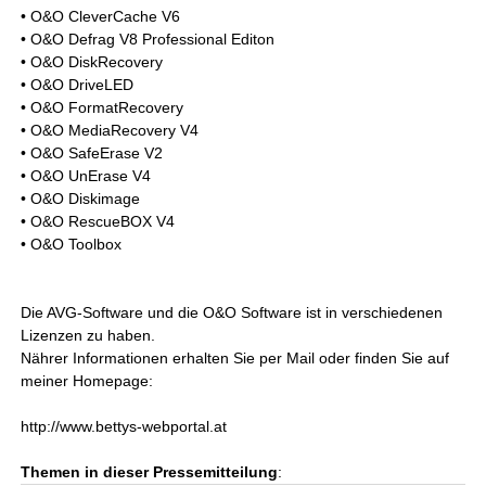
• O&O CleverCache V6
• O&O Defrag V8 Professional Editon
• O&O DiskRecovery
• O&O DriveLED
• O&O FormatRecovery
• O&O MediaRecovery V4
• O&O SafeErase V2
• O&O UnErase V4
• O&O Diskimage
• O&O RescueBOX V4
• O&O Toolbox
Die AVG-Software und die O&O Software ist in verschiedenen
Lizenzen zu haben.
Nährer Informationen erhalten Sie per Mail oder finden Sie auf
meiner Homepage:
http://www.bettys-webportal.at
Themen in dieser Pressemitteilung
: