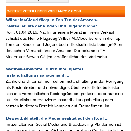
WEITERE MITTEILUNGEN VON ZAMCOM GMBH
Wilbur McCloud fliegt in Top Ten der Amazon-
Bestsellerliste der Kinder- und Jugendbücher ...
Köln, 01.04.2016: Nach nur einem Monat im freien Verkauf
schießt das kleine Flugzeug Wilbur McCloud bereits in die Top
Ten der "Kinder- und Jugendbuch"-Bestsellerliste beim größten
deutschen Versandhändler Amazon. Der bekannte TV-
Moderator Steven Gätjen veröffentlichte das Vorlesebu
Wettbewerbsvorteil durch intelligentes
Instandhaltungsmanagement ...
Zahlreiche Unternehmen sehen Instandhaltung in der Fertigung
als Kostentreiber und notwendiges Übel. Viele Betriebe leisten
sich aus vermeintlichen Kostengründen gar keine oder nur eine
auf ein Minimum reduzierte Instandhaltungsabteilung oder
setzten in diesem Bereich komplett auf Fremdfirmen. Im
Bewegtbild stellt die Medienrealität auf den Kopf ...
Im Zeitalter von Social Media und Broadcasting-Plattformen ist
man jederzeit nur einen Klick weit entfernt von Content jeglicher