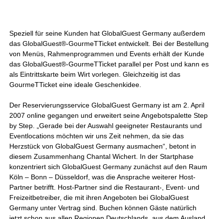
Speziell für seine Kunden hat GlobalGuest Germany außerdem
das GlobalGuest®-GourmeTTicket entwickelt. Bei der Bestellung
von Menüs, Rahmenprogrammen und Events erhält der Kunde
das GlobalGuest®-GourmeTTicket parallel per Post und kann es
als Eintrittskarte beim Wirt vorlegen. Gleichzeitig ist das
GourmeTTicket eine ideale Geschenkidee.
Der Reservierungsservice GlobalGuest Germany ist am 2. April
2007 online gegangen und erweitert seine Angebotspalette Step
by Step. „Gerade bei der Auswahl geeigneter Restaurants und
Eventlocations möchten wir uns Zeit nehmen, da sie das
Herzstück von GlobalGuest Germany ausmachen“, betont in
diesem Zusammenhang Chantal Wichert. In der Startphase
konzentriert sich GlobalGuest Germany zunächst auf den Raum
Köln – Bonn – Düsseldorf, was die Ansprache weiterer Host-
Partner betrifft. Host-Partner sind die Restaurant-, Event- und
Freizeitbetreiber, die mit ihren Angeboten bei GlobalGuest
Germany unter Vertrag sind. Buchen können Gäste natürlich
jetzt schon aus allen Regionen Deutschlands, aus dem Ausland,