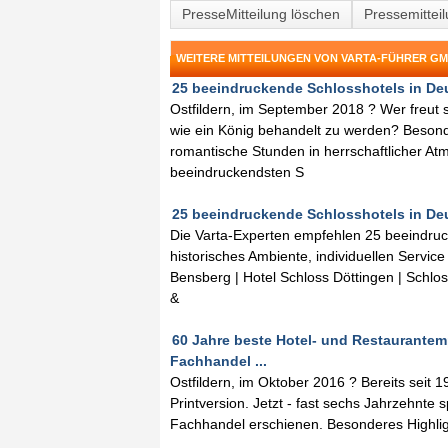
PresseMitteilung löschen
Pressemittei
WEITERE MITTEILUNGEN VON VARTA-FÜHRER G
25 beeindruckende Schlosshotels in Deu
Ostfildern, im September 2018 ? Wer freut s
wie ein König behandelt zu werden? Besonde
romantische Stunden in herrschaftlicher A
beeindruckendsten S
25 beeindruckende Schlosshotels in Deu
Die Varta-Experten empfehlen 25 beeindruck
historisches Ambiente, individuellen Servic
Bensberg | Hotel Schloss Döttingen | Schlos
&
60 Jahre beste Hotel- und Restaurantemp
Fachhandel ...
Ostfildern, im Oktober 2016 ? Bereits seit 
Printversion. Jetzt - fast sechs Jahrzehnte
Fachhandel erschienen. Besonderes Highligh