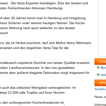
esse) - Die Varta-Experten bestätigen: Eine der besten und
gsten Feinschmecker-Adressen Hamburgs
seit über 30 Jahren kennt man in Hamburg und Umgebung
haus Scherrer unter seinem heutigen Namen. Die Küche
nserer Meinung nach auch weiterhin zu den besten
esuch.
rs, die im Herbst erscheint, darf sich Maître Heinz Wehmann
amanten und den begehrten Varta-Tipp für die
COM
rddeutsch inspirierte Gerichte von bester Qualität erwarten
ückten Landhausrestaurant. In den neu gestalteten
Be
ente aber äußerst elegante Dekoration sorgt insgesamt für
me
SP
 auch das exklusive Weingebot seinesgleichen. Im
foodir.
etwa 12.000 edle Tropfen auf ihren Verzehr.
News zu
zu den umfangreichen Küchenkreationen im
Informa