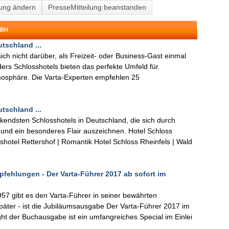
lung ändern
PresseMitteilung beanstanden
MBH
tschland ...
ich nicht darüber, als Freizeit- oder Business-Gast einmal
rs Schlosshotels bieten das perfekte Umfeld für
tmosphäre. Die Varta-Experten empfehlen 25
tschland ...
endsten Schlosshotels in Deutschland, die sich durch
e und ein besonderes Flair auszeichnen. Hotel Schloss
shotel Rettershof | Romantik Hotel Schloss Rheinfels | Wald
fehlungen - Der Varta-Führer 2017 ab sofort im
1957 gibt es den Varta-Führer in seiner bewährten
 später - ist die Jubiläumsausgabe Der Varta-Führer 2017 im
t der Buchausgabe ist ein umfangreiches Special im Einlei