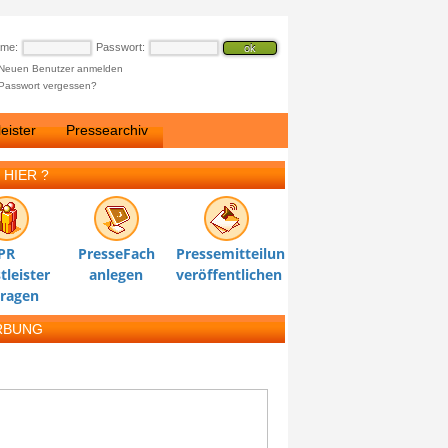
ame:
Passwort:
Neuen Benutzer anmelden
Passwort vergessen?
eister
Pressearchiv
 HIER ?
PR
PresseFach
Pressemitteilung
tleister
anlegen
veröffentlichen
tragen
RBUNG