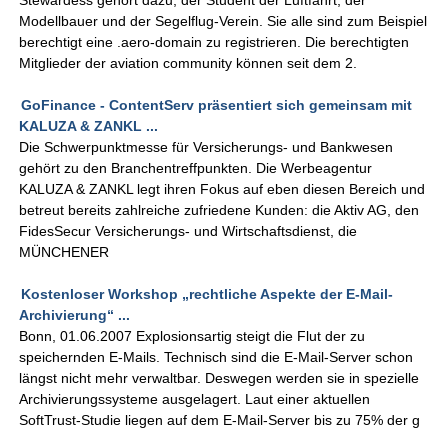
Stewardess gehört dazu, der Student der Luftfahrt, der
Modellbauer und der Segelflug-Verein. Sie alle sind zum Beispiel
berechtigt eine .aero-domain zu registrieren. Die berechtigten
Mitglieder der aviation community können seit dem 2.
GoFinance - ContentServ präsentiert sich gemeinsam mit
KALUZA & ZANKL ...
Die Schwerpunktmesse für Versicherungs- und Bankwesen
gehört zu den Branchentreffpunkten. Die Werbeagentur
KALUZA & ZANKL legt ihren Fokus auf eben diesen Bereich und
betreut bereits zahlreiche zufriedene Kunden: die Aktiv AG, den
FidesSecur Versicherungs- und Wirtschaftsdienst, die
MÜNCHENER
Kostenloser Workshop „rechtliche Aspekte der E-Mail-
Archivierung“ ...
Bonn, 01.06.2007 Explosionsartig steigt die Flut der zu
speichernden E-Mails. Technisch sind die E-Mail-Server schon
längst nicht mehr verwaltbar. Deswegen werden sie in spezielle
Archivierungssysteme ausgelagert. Laut einer aktuellen
SoftTrust-Studie liegen auf dem E-Mail-Server bis zu 75% der g