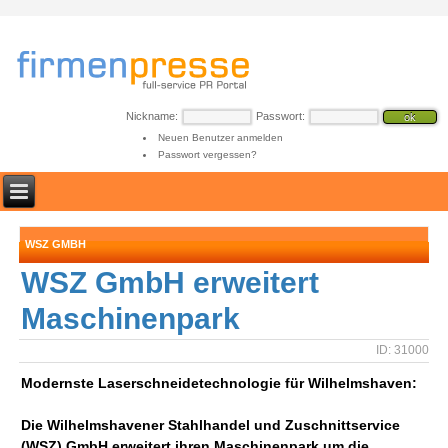
Nickname:
Passwort:
Neuen Benutzer anmelden
Passwort vergessen?
WSZ GMBH
WSZ GmbH erweitert
Maschinenpark
ID: 31000
Modernste Laserschneidetechnologie für Wilhelmshaven:
Die Wilhelmshavener Stahlhandel und Zuschnittservice
(WSZ) GmbH erweitert ihren Maschinenpark um die