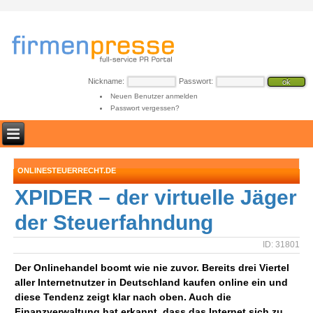
Nickname:
Passwort:
Neuen Benutzer anmelden
Passwort vergessen?
ONLINESTEUERRECHT.DE
XPIDER – der virtuelle Jäger
der Steuerfahndung
ID: 31801
Der Onlinehandel boomt wie nie zuvor. Bereits drei Viertel
aller Internetnutzer in Deutschland kaufen online ein und
diese Tendenz zeigt klar nach oben. Auch die
Finanzverwaltung hat erkannt, dass das Internet sich zu