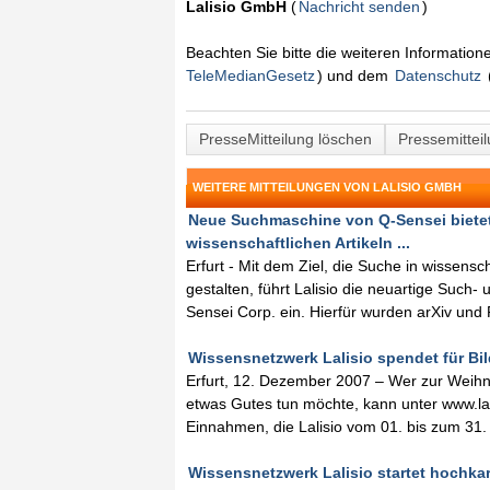
Lalisio GmbH
(
Nachricht senden
)
Beachten Sie bitte die weiteren Informatio
TeleMedianGesetz
) und dem
Datenschutz
PresseMitteilung löschen
Pressemittei
WEITERE MITTEILUNGEN VON LALISIO GMBH
Neue Suchmaschine von Q-Sensei bietet
wissenschaftlichen Artikeln ...
Erfurt - Mit dem Ziel, die Suche in wissensc
gestalten, führt Lalisio die neuartige Such-
Sensei Corp. ein. Hierfür wurden arXiv und
Wissensnetzwerk Lalisio spendet für Bil
Erfurt, 12. Dezember 2007 – Wer zur Weihn
etwas Gutes tun möchte, kann unter www.lal
Einnahmen, die Lalisio vom 01. bis zum 31
Wissensnetzwerk Lalisio startet hochkarä