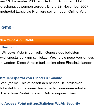
t am 19. Dezember 2007 konnte Prof. Dr. Jürgen Udolph,
forschung, gewonnen werden. Erfurt, 29. November 2007 -
netportal Lalisio die Premiere seiner neuen Online-Vortr
io GmbH
 NEW MEDIA & SOFTWARE
fentlicht ...
 Windows Vista in den vollen Genuss des beliebten
ww.phonostar.de kann seit letzter Woche die neue Version des
en werden. Diese Version funktioniert ohne Einschränkungen
rbraucherportal von Procter & Gamble ...
 von „for me:“ bietet neben den beiden Hauptrubriken
Produktinformationen. Registrierte Leserinnen erhalten
B. kostenlose Produktproben, Onlinecoupons, Gew
adio Access Point mit zusätzlichen WLAN Security-