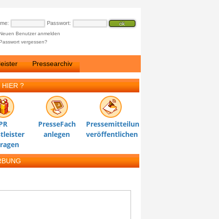
ame:
Passwort:
Neuen Benutzer anmelden
Passwort vergessen?
eister
Pressearchiv
 HIER ?
PR
PresseFach
Pressemitteilung
tleister
anlegen
veröffentlichen
tragen
RBUNG