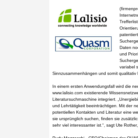
(firmenpr
Internetn
Trefferli
Orientier
patentier
Sucherge
Daten noc
und Prior
Suchergeb
variabel 
Sinnzusammenhängen und somit qualitativ
In einem ersten Anwendungsfall wird die ne
www.lalisio.com existierende Wissensnetzw
Literatursuchmaschine integriert. „Unergieb
und Lehrtätigkeit beeinträchtigen. Mit der
potentiellen Kontakten und Literatur eine
sie ursprünglich suchen, finden sie zusätzli
sehr viel interessanter ist.“, sagt Ute Roth