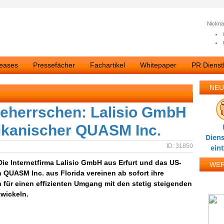
Nickn
leases
Pressefächer
Fachartikel
Whitepaper
PR Dienstl
NEU
 beherrschen: Lalisio GmbH
rikanischer QUASM Inc.
Diens
ID: 31850
ein
 Die Internetfirma Lalisio GmbH aus Erfurt und das US-
WE
QUASM Inc. aus Florida vereinen ab sofort ihre
r einen effizienten Umgang mit den stetig steigenden
wickeln.