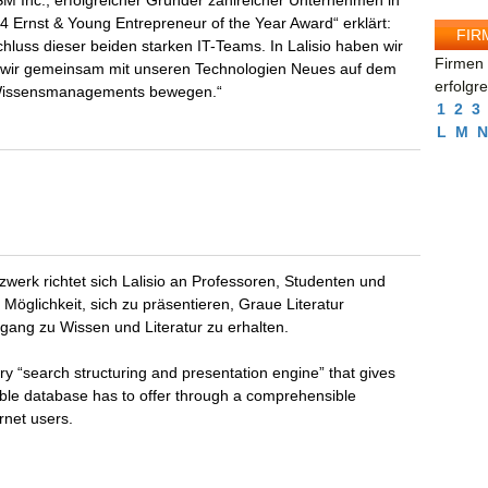
Inc., erfolgreicher Gründer zahlreicher Unternehmen in
 Ernst & Young Entrepreneur of the Year Award“ erklärt:
FIR
uss dieser beiden starken IT-Teams. In Lalisio haben wir
Firmen 
 wir gemeinsam mit unseren Technologien Neues auf dem
erfolgr
 Wissensmanagements bewegen.“
1
2
3
L
M
N
tzwerk richtet sich Lalisio an Professoren, Studenten und
 Möglichkeit, sich zu präsentieren, Graue Literatur
gang zu Wissen und Literatur zu erhalten.
“search structuring and presentation engine” that gives
able database has to offer through a comprehensible
ernet users.