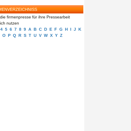
MENVERZEICHNISS
die firmenpresse für ihre Pressearbeit
eich nutzen
4
5
6
7
8
9
A
B
C
D
E
F
G
H
I
J
K
O
P
Q
R
S
T
U
V
W
X
Y
Z