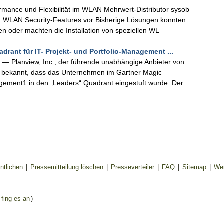
rmance und Flexibilität im WLAN Mehrwert-Distributor sysob
chen WLAN Security-Features vor Bisherige Lösungen konnten
oder machten die Installation von speziellen WL
drant für IT- Projekt- und Portfolio-Management ...
 — Planview, Inc., der führende unabhängige Anbieter von
t bekannt, dass das Unternehmen im Gartner Magic
agement1 in den „Leaders“ Quadrant eingestuft wurde. Der
ntlichen
|
Pressemitteilung löschen
|
Presseverteiler
|
FAQ
|
Sitemap
|
Wer
 fing es an
)