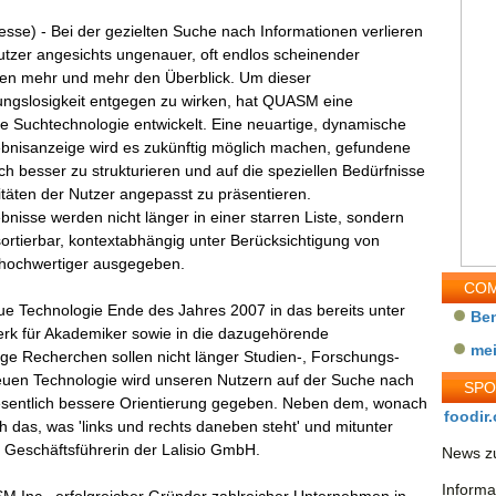
esse) - Bei der gezielten Suche nach Informationen verlieren
utzer angesichts ungenauer, oft endlos scheinender
sten mehr und mehr den Überblick. Um dieser
ungslosigkeit entgegen zu wirken, hat QUASM eine
te Suchtechnologie entwickelt. Eine neuartige, dynamische
bnisanzeige wird es zukünftig möglich machen, gefundene
h besser zu strukturieren und auf die speziellen Bedürfnisse
itäten der Nutzer angepasst zu präsentieren.
nisse werden nicht länger in einer starren Liste, sondern
sortierbar, kontextabhängig unter Berücksichtigung von
 hochwertiger ausgegeben.
COM
ue Technologie Ende des Jahres 2007 in das bereits unter
Be
erk für Akademiker sowie in die dazugehörende
me
ige Recherchen sollen nicht länger Studien-, Forschungs-
 neuen Technologie wird unseren Nutzern auf der Suche nach
SP
 wesentlich bessere Orientierung gegeben. Neben dem, wonach
foodir.
ch das, was 'links und rechts daneben steht' und mitunter
er, Geschäftsführerin der Lalisio GmbH.
News zu
Informa