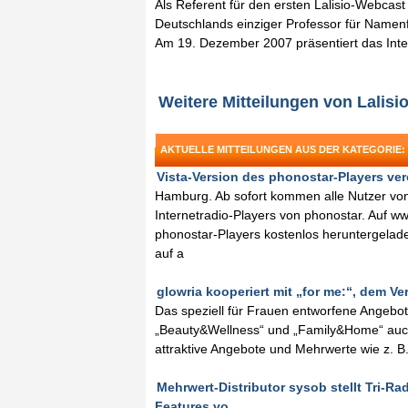
Als Referent für den ersten Lalisio-Webcas
Deutschlands einziger Professor für Namen
Am 19. Dezember 2007 präsentiert das Inter
Weitere Mitteilungen von Lalis
AKTUELLE MITTEILUNGEN AUS DER KATEGORIE:
Vista-Version des phonostar-Players veröf
Hamburg. Ab sofort kommen alle Nutzer von
Internetradio-Players von phonostar. Auf w
phonostar-Players kostenlos heruntergelad
auf a
glowria kooperiert mit „for me:“, dem Ve
Das speziell für Frauen entworfene Angebot
„Beauty&Wellness“ und „Family&Home“ auch 
attraktive Angebote und Mehrwerte wie z. 
Mehrwert-Distributor sysob stellt Tri-R
Features vo ...