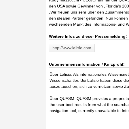
Rudy Mazzocchi - CEO/Chairman der QUASM 
den USA sowie Gewinner von „Florida's 2004
„Wir freuen uns sehr über den Zusammenschl
den idealen Partner gefunden. Nun können
wachsenden Markt des Informations- und
Weitere Infos zu dieser Pressemeldung:
http://www.lalisio.com
Unternehmensinformation / Kurzprofil:
Über Lalisio: Als internationales Wissensne
Wissenschaftler. Bei Lalisio haben diese die
auszutauschen, sich zu vernetzen sowie Zu
Über QUASM: QUASM provides a proprietary 
the user best results from what the search
navigation tool, currently unavailable to Int