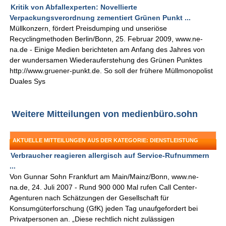
Kritik von Abfallexperten: Novellierte
Verpackungsverordnung zementiert Grünen Punkt ...
Müllkonzern, fördert Preisdumping und unseriöse
Recyclingmethoden Berlin/Bonn, 25. Februar 2009, www.ne-
na.de - Einige Medien berichteten am Anfang des Jahres von
der wundersamen Wiederauferstehung des Grünen Punktes
http://www.gruener-punkt.de. So soll der frühere Müllmonopolist
Duales Sys
Weitere Mitteilungen von medienbüro.sohn
AKTUELLE MITTEILUNGEN AUS DER KATEGORIE: DIENSTLEISTUNG
Verbraucher reagieren allergisch auf Service-Rufnummern
...
Von Gunnar Sohn Frankfurt am Main/Mainz/Bonn, www.ne-
na.de, 24. Juli 2007 - Rund 900 000 Mal rufen Call Center-
Agenturen nach Schätzungen der Gesellschaft für
Konsumgüterforschung (GfK) jeden Tag unaufgefordert bei
Privatpersonen an. „Diese rechtlich nicht zulässigen