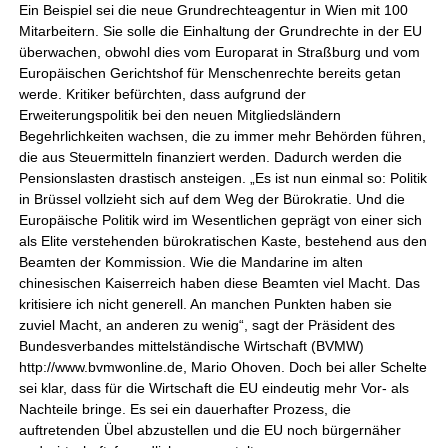
Ein Beispiel sei die neue Grundrechteagentur in Wien mit 100
Mitarbeitern. Sie solle die Einhaltung der Grundrechte in der EU
überwachen, obwohl dies vom Europarat in Straßburg und vom
Europäischen Gerichtshof für Menschenrechte bereits getan
werde. Kritiker befürchten, dass aufgrund der
Erweiterungspolitik bei den neuen Mitgliedsländern
Begehrlichkeiten wachsen, die zu immer mehr Behörden führen,
die aus Steuermitteln finanziert werden. Dadurch werden die
Pensionslasten drastisch ansteigen. „Es ist nun einmal so: Politik
in Brüssel vollzieht sich auf dem Weg der Bürokratie. Und die
Europäische Politik wird im Wesentlichen geprägt von einer sich
als Elite verstehenden bürokratischen Kaste, bestehend aus den
Beamten der Kommission. Wie die Mandarine im alten
chinesischen Kaiserreich haben diese Beamten viel Macht. Das
kritisiere ich nicht generell. An manchen Punkten haben sie
zuviel Macht, an anderen zu wenig“, sagt der Präsident des
Bundesverbandes mittelständische Wirtschaft (BVMW)
http://www.bvmwonline.de, Mario Ohoven. Doch bei aller Schelte
sei klar, dass für die Wirtschaft die EU eindeutig mehr Vor- als
Nachteile bringe. Es sei ein dauerhafter Prozess, die
auftretenden Übel abzustellen und die EU noch bürgernäher