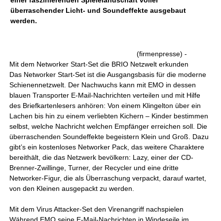
einer faszinierenden Spielelandschaft voller
überraschender Licht- und Soundeffekte ausgebaut
werden.
(firmenpresse) -
Mit dem Networker Start-Set die BRIO Netzwelt erkunden
Das Networker Start-Set ist die Ausgangsbasis für die moderne
Schienennetzwelt. Der Nachwuchs kann mit EMO in dessen
blauen Transporter E-Mail-Nachrichten verteilen und mit Hilfe
des Briefkartenlesers anhören: Von einem Klingelton über ein
Lachen bis hin zu einem verliebten Kichern – Kinder bestimmen
selbst, welche Nachricht welchen Empfänger erreichen soll. Die
überraschenden Soundeffekte begeistern Klein und Groß. Dazu
gibt’s ein kostenloses Networker Pack, das weitere Charaktere
bereithält, die das Netzwerk bevölkern: Lazy, einer der CD-
Brenner-Zwillinge, Turner, der Recycler und eine dritte
Networker-Figur, die als Überraschung verpackt, darauf wartet,
von den Kleinen ausgepackt zu werden.
Mit dem Virus Attacker-Set den Virenangriff nachspielen
Während EMO seine E-Mail-Nachrichten in Windeseile im