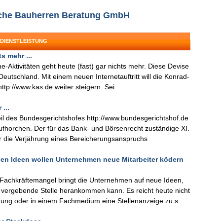
sche Bauherren Beratung GmbH
 DIENSTLEISTUNG
s mehr ...
-Aktivitäten geht heute (fast) gar nichts mehr. Diese Devise
 Deutschland. Mit einem neuen Internetauftritt will die Konrad-
ttp://www.kas.de weiter steigern. Sei
...
eil des Bundesgerichtshofes http://www.bundesgerichtshof.de
ufhorchen. Der für das Bank- und Börsenrecht zuständige XI.
er die Verjährung eines Bereicherungsanspruchs
enen Ideen wollen Unternehmen neue Mitarbeiter ködern
Fachkräftemangel bringt die Unternehmen auf neue Ideen,
 vergebende Stelle herankommen kann. Es reicht heute nicht
itung oder in einem Fachmedium eine Stellenanzeige zu s