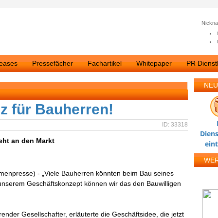
Nickn
leases
Pressefächer
Fachartikel
Whitepaper
PR Dienstl
NEU
z für Bauherren!
ID: 33318
Diens
eht an den Markt
ein
WE
rmenpresse) - „Viele Bauherren könnten beim Bau seines
unserem Geschäftskonzept können wir das den Bauwilligen
render Gesellschafter, erläuterte die Geschäftsidee, die jetzt