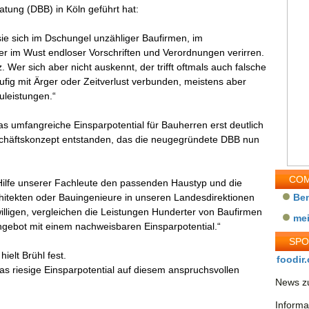
ung (DBB) in Köln geführt hat:
l sie sich im Dschungel unzähliger Baufirmen, im
r im Wust endloser Vorschriften und Verordnungen verirren.
. Wer sich aber nicht auskennt, der trifft oftmals auch falsche
fig mit Ärger oder Zeitverlust verbunden, meistens aber
uleistungen.“
as umfangreiche Einsparpotential für Bauherren erst deutlich
schäftskonzept entstanden, das die neugegründete DBB nun
COM
Hilfe unserer Fachleute den passenden Haustyp und die
rchitekten oder Bauingenieure in unseren Landesdirektionen
Be
lligen, vergleichen die Leistungen Hunderter von Baufirmen
me
Angebot mit einem nachweisbaren Einsparpotential.“
SP
ielt Brühl fest.
foodir.
das riesige Einsparpotential auf diesem anspruchsvollen
News zu
Informa