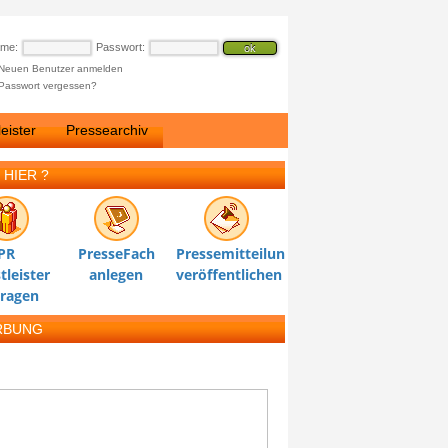
ame:
Passwort:
Neuen Benutzer anmelden
Passwort vergessen?
eister
Pressearchiv
 HIER ?
PR
PresseFach
Pressemitteilung
tleister
anlegen
veröffentlichen
tragen
RBUNG