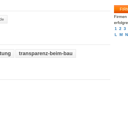
FIR
Firmen 
.de
erfolgr
1
2
3
L
M
N
tung
transparenz-beim-bau