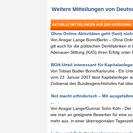
Weitere Mitteilungen von Deut
AKTUELLE MITTEILUNGEN AUS DER KATEGORIE:
Ohne Online-Aktivitäten geht (fast) nicht
Von Ansgar Lange Bonn/Berlin – Ohne Online
gilt auch für die politischen Denkfabriken in
Adenauer-Stiftung (KAS) ihren Erfolg unter h
BGH-Urteil interessant für Kapitalanleger 
Von Tobias Bodler Bonn/Karlsruhe - Ein Urt
vom 23. Januar 2007 lässt Kapitalanleger a
Zivilsenat des Bundesgerichtshofes hat üb
Not macht erfinderisch – Mit ausgefall
...
Von Ansgar Lange/Gunnar Sohn Köln - Der 
wie man an geeignete Bewerber für eine zu
mehr aus, in einer überregionalen Tagesze