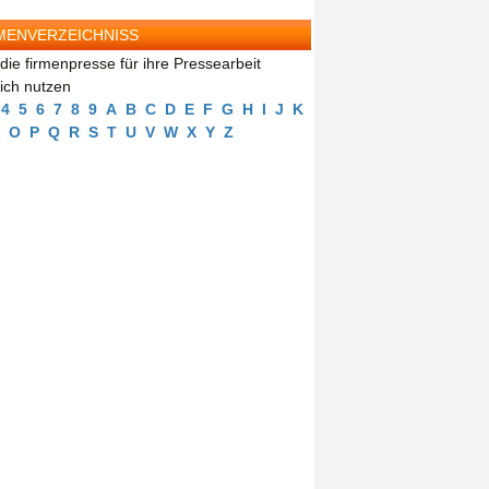
MENVERZEICHNISS
die firmenpresse für ihre Pressearbeit
eich nutzen
4
5
6
7
8
9
A
B
C
D
E
F
G
H
I
J
K
O
P
Q
R
S
T
U
V
W
X
Y
Z