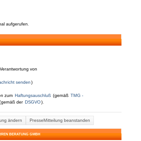
al aufgerufen.
n Verantwortung von
chricht senden
)
nen zum
Haftungsauschluß
(gemäß
TMG -
(gemäß der
DSGVO
).
lung ändern
PresseMitteilung beanstanden
ERREN BERATUNG GMBH