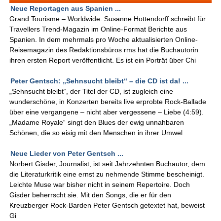
Neue Reportagen aus Spanien ...
Grand Tourisme – Worldwide: Susanne Hottendorff schreibt für
Travellers Trend-Magazin im Online-Format Berichte aus
Spanien. In dem mehrmals pro Woche aktualisierten Online-
Reisemagazin des Redaktionsbüros rms hat die Buchautorin
ihren ersten Report veröffentlicht. Es ist ein Porträt über Chi
Peter Gentsch: „Sehnsucht bleibt“ – die CD ist da! ...
„Sehnsucht bleibt“, der Titel der CD, ist zugleich eine
wunderschöne, in Konzerten bereits live erprobte Rock-Ballade
über eine vergangene – nicht aber vergessene – Liebe (4:59).
„Madame Royale“ singt den Blues der ewig unnahbaren
Schönen, die so eisig mit den Menschen in ihrer Umwel
Neue Lieder von Peter Gentsch ...
Norbert Gisder, Journalist, ist seit Jahrzehnten Buchautor, dem
die Literaturkritik eine ernst zu nehmende Stimme bescheinigt.
Leichte Muse war bisher nicht in seinem Repertoire. Doch
Gisder beherrscht sie. Mit den Songs, die er für den
Kreuzberger Rock-Barden Peter Gentsch getextet hat, beweist
Gi