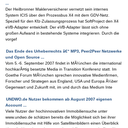
...
Der Heilbronner Maklerversicherer vernetzt sein internes
System ICIS über den Prozessbus X4 mit dem GDV-Netz.
Speziell für den Kfz-Zulassungsprozess hat SoftProject den X4
eVB-Adapter entwickelt. Der eVB-Adapter lässt sich ohne
großen Aufwand in bestehende Systeme integrieren. Durch die
vorgef
Das Ende des Urheberrechts â€“ MP3, Peer2Peer Netzwerke
und Open Source ...
Vom 5.-6. September 2007 findet in MÃ¼nchen die international
hochkarÃ¤tig besetzte Media in Transition Konferenz statt. Im
Goethe Forum MÃ¼nchen sprechen innovative Medienfirmen,
Forscher und Strategen aus England, USA und Europa Ã¼ber
Gegenwart und Zukunft mit, im und durch das Medium Inte
UNDWO.de Nutzer bekommen ab August 2007 eigenen
Account ...
Viele Nutzer der hochinnovativen Immobiliensuche unter
www.undwo.de schätzen bereits die Möglichkeit sich bei ihrer
Immobiliensuche mit Hilfe von Satellitenbildern einen Überblick