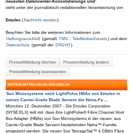
neuesten Datencenter-Konsolidierungs und
"
steht unter der journalistisch-redaktionellen Verantwortung von
Emulex
(
Nachricht senden
)
Beachten Sie bitte die weiteren Informationen zum
Haftungsauschluß
(gemäß
TMG - TeleMedianGesetz
) und dem
Datenschutz
(gemäß der
DSGVO
).
PresseMitteilung löschen
Pressemitteilung ändern
PresseMitteilung beanstanden
WEITERE MITTEILUNGEN VON EMULEX
Sun Microsystems setzt LightPulse HBAs von Emulex in
seinen Carrier-Grade Blade Servern der Netra-Fa ...
München 12. Dezember 2007 - Die Emulex Corporation
(NYSE:ELX) teilt mit, dass ihre LightPulse® Fibre Channel Host
Bus Adapter (HBAs) von Sun Microsystems in der neuen, aus
Carrier-Grade Blade Servern bestehenden Netra™-Familie
eingesetzt werden. Die neuen Sun StorageTek™ 4 GBit/s Fibre