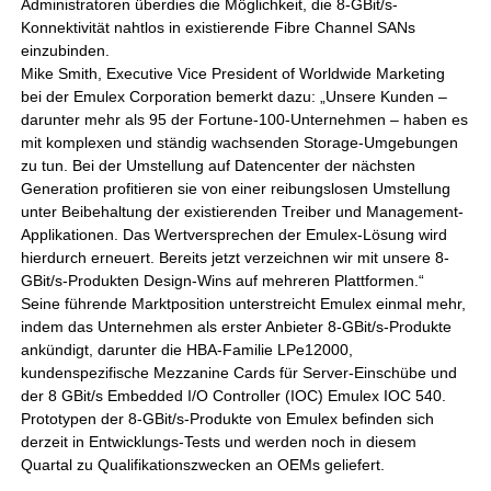
Administratoren überdies die Möglichkeit, die 8-GBit/s-
Konnektivität nahtlos in existierende Fibre Channel SANs
einzubinden.
Mike Smith, Executive Vice President of Worldwide Marketing
bei der Emulex Corporation bemerkt dazu: „Unsere Kunden –
darunter mehr als 95 der Fortune-100-Unternehmen – haben es
mit komplexen und ständig wachsenden Storage-Umgebungen
zu tun. Bei der Umstellung auf Datencenter der nächsten
Generation profitieren sie von einer reibungslosen Umstellung
unter Beibehaltung der existierenden Treiber und Management-
Applikationen. Das Wertversprechen der Emulex-Lösung wird
hierdurch erneuert. Bereits jetzt verzeichnen wir mit unsere 8-
GBit/s-Produkten Design-Wins auf mehreren Plattformen.“
Seine führende Marktposition unterstreicht Emulex einmal mehr,
indem das Unternehmen als erster Anbieter 8-GBit/s-Produkte
ankündigt, darunter die HBA-Familie LPe12000,
kundenspezifische Mezzanine Cards für Server-Einschübe und
der 8 GBit/s Embedded I/O Controller (IOC) Emulex IOC 540.
Prototypen der 8-GBit/s-Produkte von Emulex befinden sich
derzeit in Entwicklungs-Tests und werden noch in diesem
Quartal zu Qualifikationszwecken an OEMs geliefert.