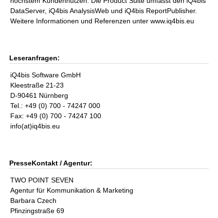
höchstem Kundennutzen. Die Product Suite umfasst den iQ4bis
DataServer, iQ4bis AnalysisWeb und iQ4bis ReportPublisher.
Weitere Informationen und Referenzen unter www.iq4bis.eu
Leseranfragen:
iQ4bis Software GmbH
Kleestraße 21-23
D-90461 Nürnberg
Tel.: +49 (0) 700 - 74247 000
Fax: +49 (0) 700 - 74247 100
info(at)iq4bis.eu
PresseKontakt / Agentur:
TWO POINT SEVEN
Agentur für Kommunikation & Marketing
Barbara Czech
Pfinzingstraße 69