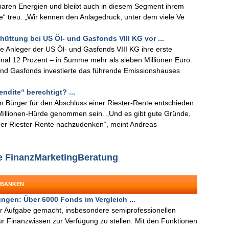
baren Energien und bleibt auch in diesem Segment ihrem
e“ treu. „Wir kennen den Anlagedruck, unter dem viele Ve
hüttung bei US Öl- und Gasfonds VIII KG vor ...
ie Anleger der US Öl- und Gasfonds VIII KG ihre erste
al 12 Prozent – in Summe mehr als sieben Millionen Euro.
und Gasfonds investierte das führende Emissionshauses
dite“ berechtigt? ...
en Bürger für den Abschluss einer Riester-Rente entschieden.
Millionen-Hürde genommen sein. „Und es gibt gute Gründe,
ner Riester-Rente nachzudenken“, meint Andreas
e FinanzMarketingBeratung
 BANKEN
ngen: Über 6000 Fonds im Vergleich ...
r Aufgabe gemacht, insbesondere semiprofessionellen
ür Finanzwissen zur Verfügung zu stellen. Mit den Funktionen