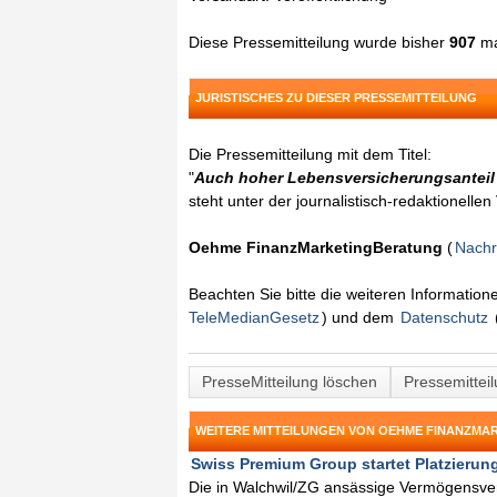
Diese Pressemitteilung wurde bisher
907
ma
JURISTISCHES ZU DIESER PRESSEMITTEILUNG
Die Pressemitteilung mit dem Titel:
"
Auch hoher Lebensversicherungsanteil 
steht unter der journalistisch-redaktionelle
Oehme FinanzMarketingBeratung
(
Nachr
Beachten Sie bitte die weiteren Informatio
TeleMedianGesetz
) und dem
Datenschutz
PresseMitteilung löschen
Pressemittei
WEITERE MITTEILUNGEN VON OEHME FINANZM
Swiss Premium Group startet Platzierung
Die in Walchwil/ZG ansässige Vermögensver