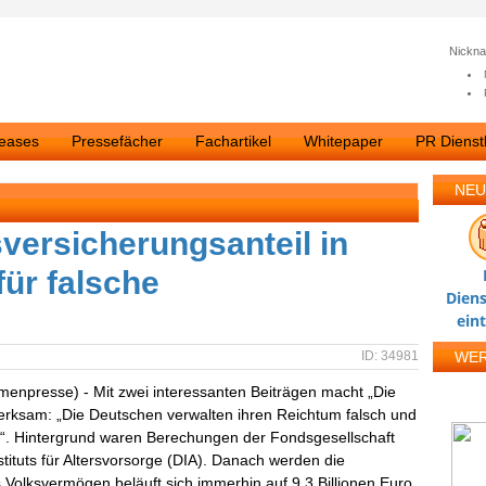
Nickn
leases
Pressefächer
Fachartikel
Whitepaper
PR Dienstl
NEU
ersicherungsanteil in
für falsche
Diens
g
ein
ID: 34981
WE
rmenpresse) - Mit zwei interessanten Beiträgen macht „Die
merksam: „Die Deutschen verwalten ihren Reichtum falsch und
tet“. Hintergrund waren Berechungen der Fondsgesellschaft
stituts für Altersvorsorge (DIA). Danach werden die
olksvermögen beläuft sich immerhin auf 9,3 Billionen Euro