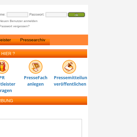
ame:
Passwort:
Neuen Benutzer anmelden
Passwort vergessen?
eister
Pressearchiv
 HIER ?
PR
PresseFach
Pressemitteilung
tleister
anlegen
veröffentlichen
tragen
RBUNG