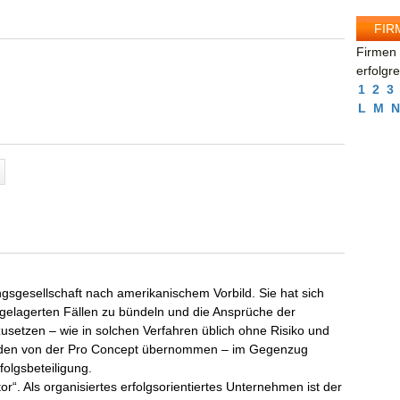
FIR
Firmen 
erfolgr
1
2
3
L
M
N
ngsgesellschaft nach amerikanischem Vorbild. Sie hat sich
ch gelagerten Fällen zu bündeln und die Ansprüche der
setzen – wie in solchen Verfahren üblich ohne Risiko und
erden von der Pro Concept übernommen – im Gegenzug
folgsbeteiligung.
or“. Als organisiertes erfolgsorientiertes Unternehmen ist der