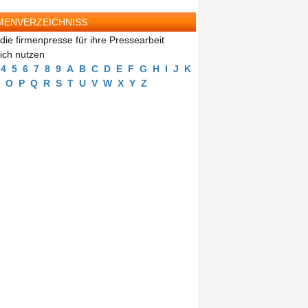
MENVERZEICHNISS
die firmenpresse für ihre Pressearbeit
eich nutzen
4
5
6
7
8
9
A
B
C
D
E
F
G
H
I
J
K
O
P
Q
R
S
T
U
V
W
X
Y
Z