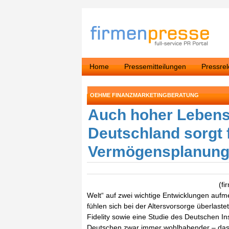
Home
Pressemitteilungen
Pressre
OEHME FINANZMARKETINGBERATUNG
Auch hoher Lebensv
Deutschland sorgt 
Vermögensplanun
(fi
Welt“ auf zwei wichtige Entwicklungen auf
fühlen sich bei der Altersvorsorge überlas
Fidelity sowie eine Studie des Deutschen In
Deutschen zwar immer wohlhabender – das V