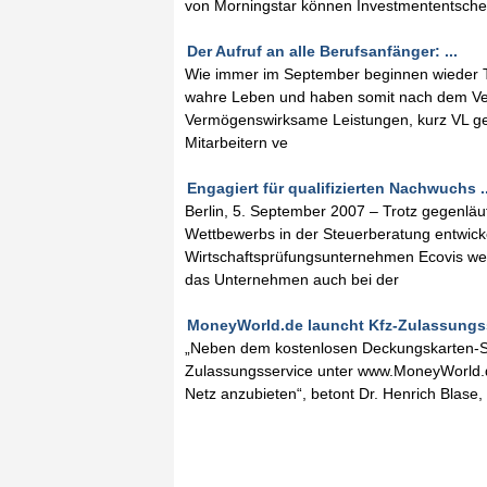
von Morningstar können Investmententsche
Der Aufruf an alle Berufsanfänger: ...
Wie immer im September beginnen wieder T
wahre Leben und haben somit nach dem Ver
Vermögenswirksame Leistungen, kurz VL gen
Mitarbeitern ve
Engagiert für qualifizierten Nachwuchs ..
Berlin, 5. September 2007 – Trotz gegenläu
Wettbewerbs in der Steuerberatung entwick
Wirtschaftsprüfungsunternehmen Ecovis wei
das Unternehmen auch bei der
MoneyWorld.de launcht Kfz-Zulassungsse
„Neben dem kostenlosen Deckungskarten-So
Zulassungsservice unter www.MoneyWorld.de
Netz anzubieten“, betont Dr. Henrich Blas