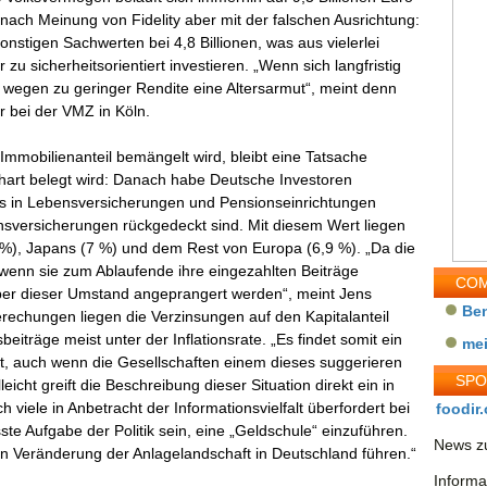
ach Meinung von Fidelity aber mit der falschen Ausrichtung:
onstigen Sachwerten bei 4,8 Billionen, was aus vielerlei
 zu sicherheitsorientiert investieren. „Wenn sich langfristig
n wegen zu geringer Rendite eine Altersarmut“, meint denn
 bei der VMZ in Köln.
mmobilienanteil bemängelt wird, bleibt eine Tatsache
Chart belegt wird: Danach habe Deutsche Investoren
s in Lebensversicherungen und Pensionseinrichtungen
ensversicherungen rückgedeckt sind. Mit diesem Wert liegen
1 %), Japans (7 %) und dem Rest von Europa (6,9 %). „Da die
 wenn sie zum Ablaufende ihre eingezahlten Beiträge
COM
ieber dieser Umstand angeprangert werden“, meint Jens
Be
rechungen liegen die Verzinsungen auf den Kapitalanteil
iträge meist unter der Inflationsrate. „Es findet somit ein
me
tt, auch wenn die Gesellschaften einem dieses suggerieren
SP
leicht greift die Beschreibung dieser Situation direkt ein in
h viele in Anbetracht der Informationsvielfalt überfordert bei
foodir.
ste Aufgabe der Politik sein, eine „Geldschule“ einzuführen.
News zu
ren Veränderung der Anlagelandschaft in Deutschland führen.“
Informa