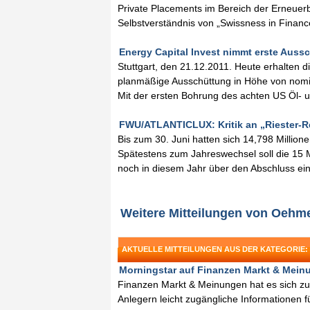
Private Placements im Bereich der Erneuer
Selbstverständnis von „Swissness in Financ
Energy Capital Invest nimmt erste Aussc
Stuttgart, den 21.12.2011. Heute erhalten d
planmäßige Ausschüttung in Höhe von nomin
Mit der ersten Bohrung des achten US Öl- 
FWU/ATLANTICLUX: Kritik an „Riester-Ren
Bis zum 30. Juni hatten sich 14,798 Million
Spätestens zum Jahreswechsel soll die 15 
noch in diesem Jahr über den Abschluss ei
Weitere Mitteilungen von Oehm
AKTUELLE MITTEILUNGEN AUS DER KATEGORIE:
Morningstar auf Finanzen Markt & Meinu
Finanzen Markt & Meinungen hat es sich zu
Anlegern leicht zugängliche Informationen f