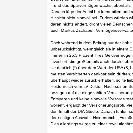
– und das Sparvermögen wächst ebenfalls, n
Danach läge der Anteil bei Immobilien und s
Hinsicht nicht sinnvoll sei. Zudem würden wir
daran nichts ändert, droht vielen Deutsche
auch Markus Zschaber, Vermögensverwalter
Doch während in dem Beitrag nur der hohe I
unberücksichtigt, wenngleich sie in einem 
immerhin 25,3 Prozent ihres Geldvermögen
investiert, die größtenteils auch durch Leb
sie deutlich (!) über dem Wert der USA (8,
meisten Versicherten dankbar sein dürften,
überhaupt wieder zurück erhalten, sollte l
Heidenreich vom LV Doktor. Nach seinen Be
bezogen auf die eingezahlten Versicherungsbe
Entsparen und keine sinnvolle Vorsorge sta
wollen“, ergänzt der Versicherungsprofi. Viel
den Inhalt der DIA-Studie: Danach fühlen sic
der richtigen Auswahl. Heidenreich: „Es müs
Dies allerdings würde zu einer revolutionä