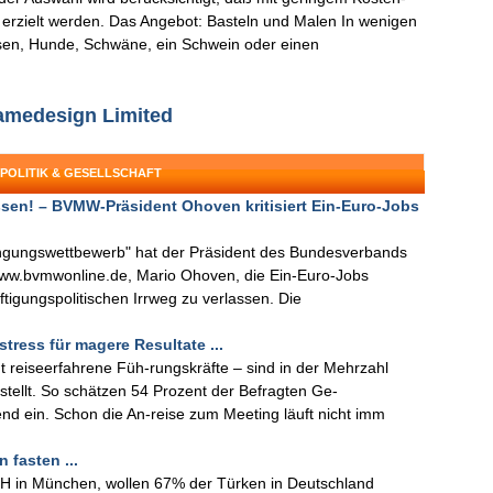
rzielt werden. Das Angebot: Basteln und Malen In wenigen
asen, Hunde, Schwäne, ein Schwein oder einen
amedesign Limited
 POLITIK & GESELLSCHAFT
ssen! – BVMW-Präsident Ohoven kritisiert Ein-Euro-Jobs
rdrängungswettbewerb" hat der Präsident des Bundesverbands
/www.bvmwonline.de, Mario Ohoven, die Ein-Euro-Jobs
häftigungspolitischen Irrweg zu verlassen. Die
tress für magere Resultate ...
 reiseerfahrene Füh-rungskräfte – sind in der Mehrzahl
tellt. So schätzen 54 Prozent der Befragten Ge-
end ein. Schon die An-reise zum Meeting läuft nicht imm
 fasten ...
 in München, wollen 67% der Türken in Deutschland