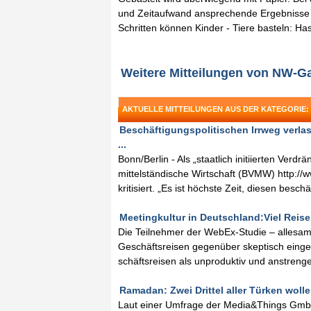
und Zeitaufwand ansprechende Ergebnisse e
Schritten können Kinder - Tiere basteln: H
Weitere Mitteilungen von NW-G
AKTUELLE MITTEILUNGEN AUS DER KATEGORIE:
Beschäftigungspolitischen Irrweg verla
...
Bonn/Berlin - Als „staatlich initiierten Ve
mittelständische Wirtschaft (BVMW) http:/
kritisiert. „Es ist höchste Zeit, diesen besc
Meetingkultur in Deutschland:Viel Reises
Die Teilnehmer der WebEx-Studie – allesamt
Geschäftsreisen gegenüber skeptisch einges
schäftsreisen als unproduktiv und anstreng
Ramadan: Zwei Drittel aller Türken wollen
Laut einer Umfrage der Media&Things GmbH