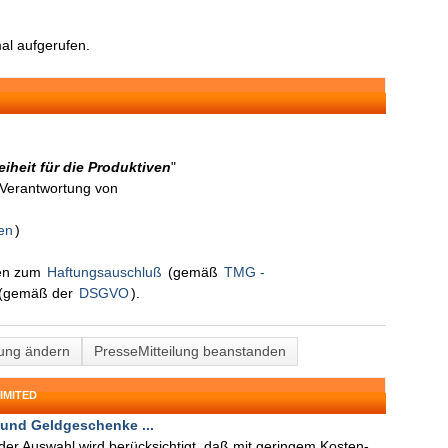
l aufgerufen.
heit für die Produktiven
"
n Verantwortung von
en
)
nen zum
Haftungsauschluß
(gemäß
TMG -
(gemäß der
DSGVO
).
lung ändern
PresseMitteilung beanstanden
IMITED
 und Geldgeschenke ...
 der Auswahl wird berücksichtigt, daß mit geringem Kosten-