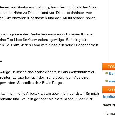
iterien wie Staatsverschuldung, Regulierung durch den Staat,
lturelle Nähe zu Deutschland vor. Die Idee dahinter: wer
eben. Die Abwanderungskosten und der "Kulturschock" sollen
derungsziele der Deutschen müssen sich diesen Kriterien
eine Top-Liste für Auswanderungswillige. So belegt die
en 12. Platz. Jedes Land wird einzeln in seiner Besonderheit
ge
COM
willige Deutsche das große Abenteuer als Weltenbummler.
Be
reinten Europa hat sich der Trend gewandelt. Aus einer
me
eworden. Sie stellt sich z.B. als Frage:
SP
ann ich meine Arbeitskraft am gewinnbringendsten für mich
foodir.
rokratie und Steuern geringer als hierzulande? Oder kurz:
News zu
Informa