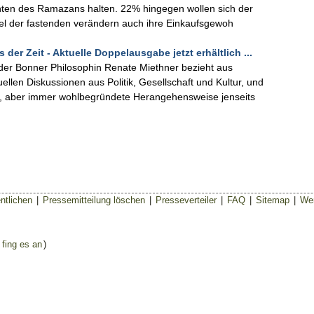
ichten des Ramazans halten. 22% hingegen wollen sich der
ttel der fastenden verändern auch ihre Einkaufsgewoh
er Zeit - Aktuelle Doppelausgabe jetzt erhältlich ...
g der Bonner Philosophin Renate Miethner bezieht aus
ellen Diskussionen aus Politik, Gesellschaft und Kultur, und
te, aber immer wohlbegründete Herangehensweise jenseits
ntlichen
|
Pressemitteilung löschen
|
Presseverteiler
|
FAQ
|
Sitemap
|
Wer
 fing es an
)