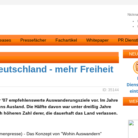
Nickn
leases
Pressefächer
Fachartikel
Whitepaper
PR Dienstl
NEU
tschland - mehr Freiheit
Diens
ID: 35144
ein
r '07 empfehlenswerte Auswanderungsziele vor. Im Jahre
WE
ins Ausland. Die Hälfte davon war unter dreißig Jahre
ch höheren Zahl derer, die dauerhaft das Land verlassen.
irmenpresse) - Das Konzept von "Wohin Auswandern"