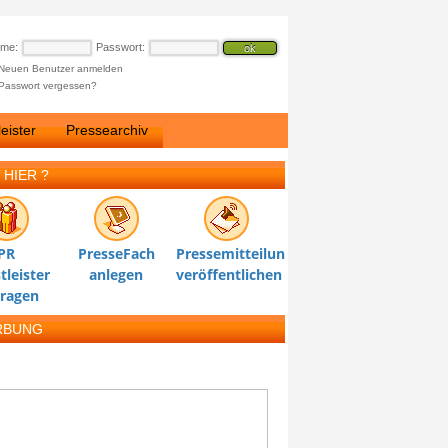
ame:
Passwort:
Neuen Benutzer anmelden
Passwort vergessen?
eister
Pressearchiv
 HIER ?
PR
PresseFach
Pressemitteilung
tleister
anlegen
veröffentlichen
tragen
RBUNG