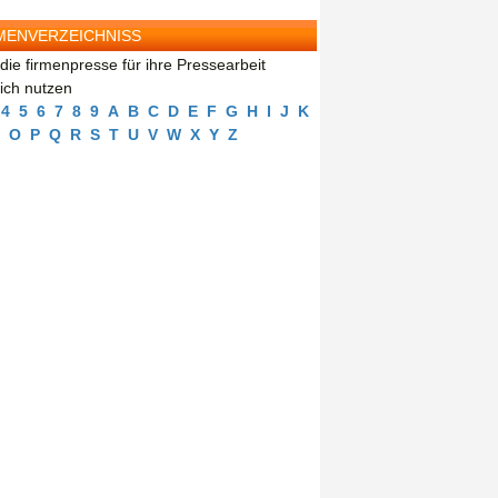
MENVERZEICHNISS
die firmenpresse für ihre Pressearbeit
eich nutzen
4
5
6
7
8
9
A
B
C
D
E
F
G
H
I
J
K
O
P
Q
R
S
T
U
V
W
X
Y
Z