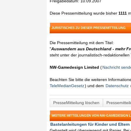
Freigabedatum: 10.09.2007
Diese Pressemitteilung wurde bisher
1111
ma
JURISTISCHES ZU DIESER PRESSEMITTEILUNG
Die Pressemitteilung mit dem Titel:
"
Auswandern aus Deutschland - mehr Frei
steht unter der journalistisch-redaktionelle
NW-Gamedesign Limited
(
Nachricht send
Beachten Sie bitte die weiteren Informatio
TeleMedianGesetz
) und dem
Datenschutz
PresseMitteilung löschen
Pressemittei
WEITERE MITTEILUNGEN VON NW-GAMEDESIGN L
Bastelanleitungen für Kinder und Eltern
Gebastelt wird überwiegend mit Papier. Bei