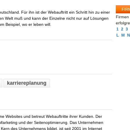
FIR
utschland. Für ihn ist der Webauftritt ein Schritt hin zu einer
Firmen 
zten Welt muß und kann der Einzelne nicht nur auf Lösungen
erfolgr
m Beispiel, wo er leben will.
1
2
3
L
M
N
karriereplanung
e Websites und betreut Webauftritte ihrer Kunden. Der
Marketing und der Seitenoptimierung. Das Unternehmen
ern des Unternehmens bildet, ist seit 2001 im Internet