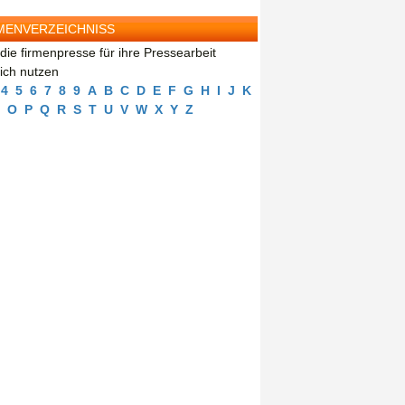
MENVERZEICHNISS
die firmenpresse für ihre Pressearbeit
eich nutzen
4
5
6
7
8
9
A
B
C
D
E
F
G
H
I
J
K
O
P
Q
R
S
T
U
V
W
X
Y
Z