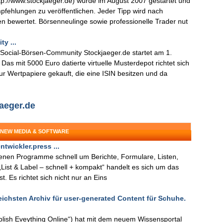
tp://www.stockjaeger.de) wurde im August 2007 gestartet und
pfehlungen zu veröffentlichen. Jeder Tipp wird nach
 bewertet. Börsenneulinge sowie professionelle Trader nut
y ...
r Social-Börsen-Community Stockjaeger.de startet am 1.
Das mit 5000 Euro datierte virtuelle Musterdepot richtet sich
ur Wertpapiere gekauft, die eine ISIN besitzen und da
jaeger.de
 NEW MEDIA & SOFTWARE
twickler.press ...
igenen Programme schnell um Berichte, Formulare, Listen,
List & Label – schnell + kompakt“ handelt es sich um das
t. Es richtet sich nicht nur an Eins
hsten Archiv für user-generated Content für Schuhe.
ish Eveything Online“) hat mit dem neuem Wissensportal