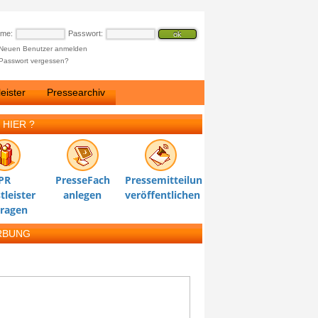
ame:
Passwort:
Neuen Benutzer anmelden
Passwort vergessen?
eister
Pressearchiv
 HIER ?
PR
PresseFach
Pressemitteilung
tleister
anlegen
veröffentlichen
tragen
RBUNG