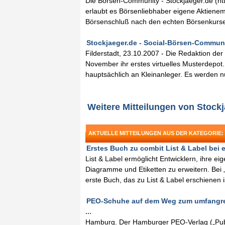
Die Börsen-Community - Stockjaeger.de (ht
erlaubt es Börsenliebhaber eigene Aktienem
Börsenschluß nach den echten Börsenkursen
Stockjaeger.de - Social-Börsen-Communit
Filderstadt, 23.10.2007 - Die Redaktion de
November ihr erstes virtuelles Musterdepot. 
hauptsächlich an Kleinanleger. Es werden n
Weitere Mitteilungen von Stock
AKTUELLE MITTEILUNGEN AUS DER KATEGORIE:
Erstes Buch zu combit List & Label bei en
List & Label ermöglicht Entwicklern, ihre e
Diagramme und Etiketten zu erweitern. Bei „
erste Buch, das zu List & Label erschienen is
PEO-Schuhe auf dem Weg zum umfangreic
...
Hamburg. Der Hamburger PEO-Verlag („Publ