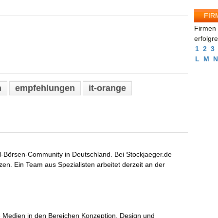
FIR
Firmen 
erfolgr
1
2
3
L
M
N
n
empfehlungen
it-orange
al-Börsen-Community in Deutschland. Bei Stockjaeger.de
zen. Ein Team aus Spezialisten arbeitet derzeit an der
eue Medien in den Bereichen Konzeption, Design und