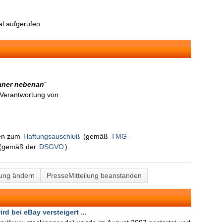
l aufgerufen.
ianer nebenan
"
n Verantwortung von
nen zum
Haftungsauschluß
(gemäß
TMG -
(gemäß der
DSGVO
).
lung ändern
PresseMitteilung beanstanden
d bei eBay versteigert ...