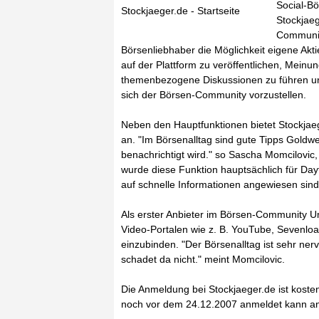
Social-Bö
Stockjaeger.de - Startseite
Stockjaeg
Communit
Börsenliebhaber die Möglichkeit eigene Ak
auf der Plattform zu veröffentlichen, Mein
themenbezogene Diskussionen zu führen und
sich der Börsen-Community vorzustellen.
Neben den Hauptfunktionen bietet Stockjaeg
an. "Im Börsenalltag sind gute Tipps Goldw
benachrichtigt wird." so Sascha Momcilovic
wurde diese Funktion hauptsächlich für Day
auf schnelle Informationen angewiesen sind
Als erster Anbieter im Börsen-Community Um
Video-Portalen wie z. B. YouTube, Sevenloa
einzubinden. "Der Börsenalltag ist sehr ne
schadet da nicht." meint Momcilovic.
Die Anmeldung bei Stockjaeger.de ist koste
noch vor dem 24.12.2007 anmeldet kann an