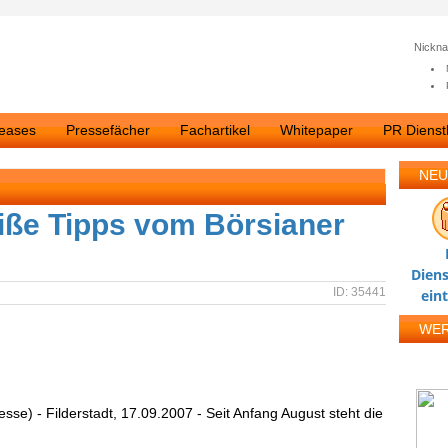
Nickn
leases
Pressefächer
Fachartikel
Whitepaper
PR Dienstl
NEU
eiße Tipps vom Börsianer
Diens
ID: 35441
ein
WE
esse) - Filderstadt, 17.09.2007 - Seit Anfang August steht die