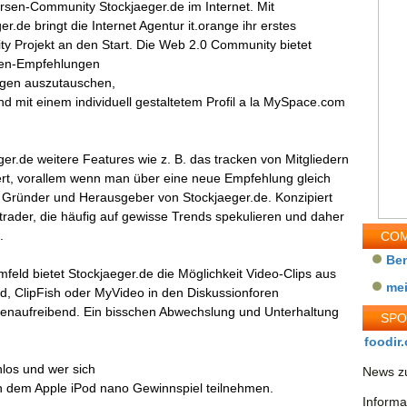
rsen-Community Stockjaeger.de im Internet. Mit
er.de bringt die Internet Agentur it.orange ihr erstes
y Projekt an den Start. Die Web 2.0 Community bietet
tien-Empfehlungen
ungen auszutauschen,
 mit einem individuell gestaltetem Profil a la MySpace.com
er.de weitere Features wie z. B. das tracken von Mitgliedern
ert, vorallem wenn man über eine neue Empfehlung gleich
, Gründer und Herausgeber von Stockjaeger.de. Konzipiert
trader, die häufig auf gewisse Trends spekulieren und daher
.
COM
Be
feld bietet Stockjaeger.de die Möglichkeit Video-Clips aus
me
d, ClipFish oder MyVideo in den Diskussionforen
rvenaufreibend. Ein bisschen Abwechslung und Unterhaltung
SP
foodir.
nlos und wer sich
News zu
 dem Apple iPod nano Gewinnspiel teilnehmen.
Informa