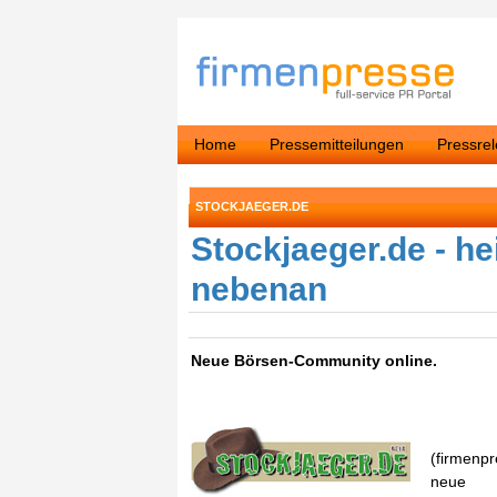
Home
Pressemitteilungen
Pressre
STOCKJAEGER.DE
Stockjaeger.de - h
nebenan
Neue Börsen-Community online.
(firmenpr
neue