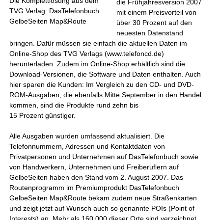
Die Komplettlösung aus dem
die Frühjahresversion 2007
TVG Verlag: DasTelefonbuch
mit einem Preisvorteil von
GelbeSeiten Map&Route
über 30 Prozent auf den
neuesten Datenstand
bringen. Dafür müssen sie einfach die aktuellen Daten im
Online-Shop des TVG Verlags (www.telefoncd.de)
herunterladen. Zudem im Online-Shop erhältlich sind die
Download-Versionen, die Software und Daten enthalten. Auch
hier sparen die Kunden: Im Vergleich zu den CD- und DVD-
ROM-Ausgaben, die ebenfalls Mitte September in den Handel
kommen, sind die Produkte rund zehn bis
15 Prozent günstiger.
Alle Ausgaben wurden umfassend aktualisiert. Die
Telefonnummern, Adressen und Kontaktdaten von
Privatpersonen und Unternehmen auf DasTelefonbuch sowie
von Handwerkern, Unternehmen und Freiberuflern auf
GelbeSeiten haben den Stand vom 2. August 2007. Das
Routenprogramm im Premiumprodukt DasTelefonbuch
GelbeSeiten Map&Route bekam zudem neue Straßenkarten
und zeigt jetzt auf Wunsch auch so genannte POIs (Point of
Interests) an. Mehr als 160.000 dieser Orte sind verzeichnet.