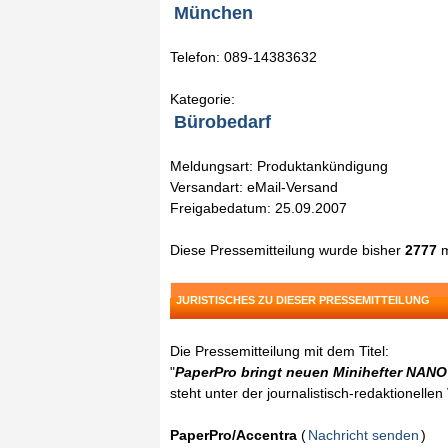
München
Telefon: 089-14383632
Kategorie:
Bürobedarf
Meldungsart: Produktankündigung
Versandart: eMail-Versand
Freigabedatum: 25.09.2007
Diese Pressemitteilung wurde bisher
2777
m
JURISTISCHES ZU DIESER PRESSEMITTEILUNG
Die Pressemitteilung mit dem Titel:
"
PaperPro bringt neuen Minihefter NANO
steht unter der journalistisch-redaktionelle
PaperPro/Accentra
(
Nachricht senden
)