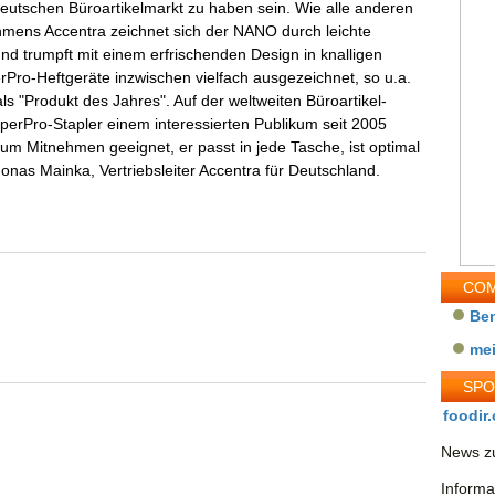
Deutschen Büroartikelmarkt zu haben sein. Wie alle anderen
mens Accentra zeichnet sich der NANO durch leichte
nd trumpft mit einem erfrischenden Design in knalligen
Pro-Heftgeräte inzwischen vielfach ausgezeichnet, so u.a.
 "Produkt des Jahres". Auf der weltweiten Büroartikel-
erPro-Stapler einem interessierten Publikum seit 2005
 zum Mitnehmen geeignet, er passt in jede Tasche, ist optimal
Jonas Mainka, Vertriebsleiter Accentra für Deutschland.
COM
Be
me
SP
foodir.
News zu
Informa