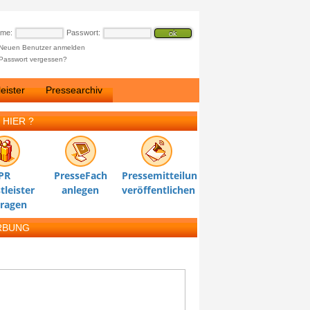
ame:
Passwort:
Neuen Benutzer anmelden
Passwort vergessen?
eister
Pressearchiv
 HIER ?
PR
PresseFach
Pressemitteilung
tleister
anlegen
veröffentlichen
tragen
RBUNG