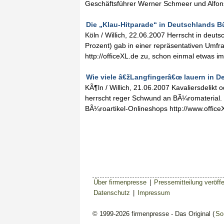
Geschäftsführer Werner Schmeer und Alfons
Die „Klau-Hitparade“ in Deutschlands Bü
Köln / Willich, 22.06.2007 Herrscht in deu
Prozent) gab in einer repräsentativen Umfr
http://officeXL.de zu, schon einmal etwas 
Wie viele â€žLangfingerâ€œ lauern in D
KÃ¶ln / Willich, 21.06.2007 Kavaliersdelikt 
herrscht reger Schwund an BÃ¼romaterial. 
BÃ¼roartikel-Onlineshops http://www.office
Über firmenpresse
|
Pressemitteilung veröffe
Datenschutz
|
Impressum
© 1999-2026 firmenpresse - Das Original (
So