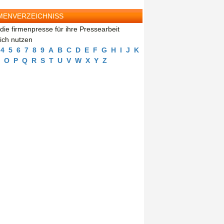
MENVERZEICHNISS
die firmenpresse für ihre Pressearbeit
eich nutzen
4
5
6
7
8
9
A
B
C
D
E
F
G
H
I
J
K
O
P
Q
R
S
T
U
V
W
X
Y
Z