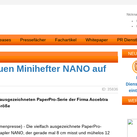
Nickn
leases
Pressefächer
Fachartikel
Whitepaper
PR Dienstl
NEU
uen Minihefter NANO auf
Diens
ID: 35836
ein
 ausgezeichneten PaperPro-Serie der Firma Accebtra
WE
Größe
rmenpresse) - Die vielfach ausgezeichnete PaperPro-
stapler NANO, der gerade mal 8 cm misst und mühelos 12