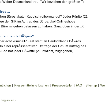
 Weber Deutschland treu: "Wir beziehen den größten Tei
ros ...
tschen Büros akuter Kugelschreibermangel? Jeder Fünfte (21
age der GfK im Auftrag des Büroartikel-Onlineshops
im Büro mitgehen gelassen zu haben. Ganz oben in der „Kl
eutschlands BÃ¼ros? ...
oder echt kriminell? Fest steht: In Deutschlands BÃ¼ros
In einer reprÃ¤sentativen Umfrage der GfK im Auftrag des
XL.de hat jeder FÃ¼nfte (21 Prozent) zugegeben,
ntlichen
|
Pressemitteilung löschen
|
Presseverteiler
|
FAQ
|
Sitemap
|
Wer
 fing es an
)