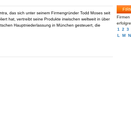
FIR
ra, das sich unter seinem Firmengründer Todd Moses seit
Firmen 
ert hat, vertreibt seine Produkte inwischen weltweit in über
erfolgr
utschen Hauptniederlassung in München gesteuert, die
1
2
3
L
M
N