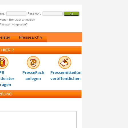
ame:
Passwort:
Neuen Benutzer anmelden
Passwort vergessen?
eister
Pressearchiv
 HIER ?
PR
PresseFach
Pressemitteilung
tleister
anlegen
veröffentlichen
tragen
RBUNG