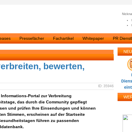
Nickn
leases
Pressefächer
Fachartikel
Whitepaper
PR Dienstl
NEU
erbreiten, bewerten,
Diens
ID: 35946
ein
Informations-Portal zur Verbreitung
WE
eitstage, das durch die Community gepflegt
esen und prüfen Ihre Einsendungen und können
ten Stimmen, erscheinen auf der Startseite
 Gesundheitstagen führen zu passenden
lddatenbank.