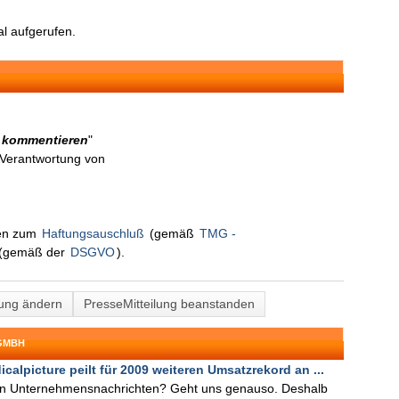
l aufgerufen.
, kommentieren
"
n Verantwortung von
nen zum
Haftungsauschluß
(gemäß
TMG -
(gemäß der
DSGVO
).
lung ändern
PresseMitteilung beanstanden
 GMBH
calpicture peilt für 2009 weiteren Umsatzrekord an ...
ten Unternehmensnachrichten? Geht uns genauso. Deshalb