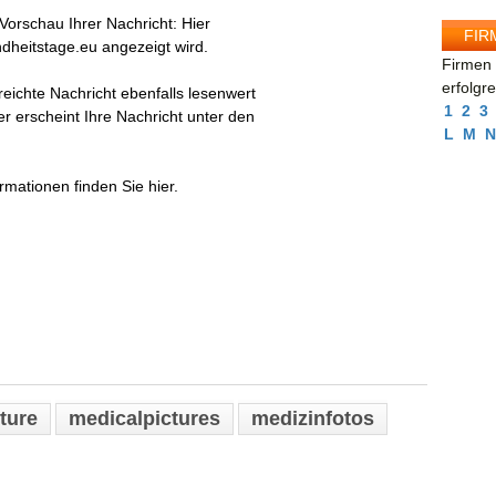
e Vorschau Ihrer Nachricht: Hier
FIR
ndheitstage.eu angezeigt wird.
Firmen 
erfolgr
eichte Nachricht ebenfalls lesenwert
1
2
3
er erscheint Ihre Nachricht unter den
L
M
N
rmationen finden Sie hier.
ture
medicalpictures
medizinfotos