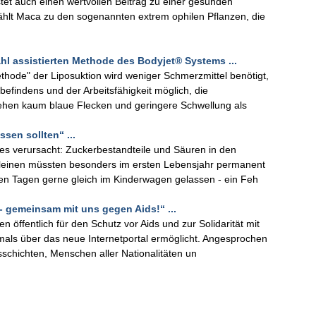
stet auch einen wertvollen Beitrag zu einer gesunden
hlt Maca zu den sogenannten extrem ophilen Pflanzen, die
hl assistierten Methode des Bodyjet® Systems ...
thode" der Liposuktion wird weniger Schmerzmittel benötigt,
efindens und der Arbeitsfähigkeit möglich, die
ehen kaum blaue Flecken und geringere Schwellung als
sen sollten“ ...
aries verursacht: Zuckerbestandteile und Säuren in den
 Kleinen müssten besonders im ersten Lebensjahr permanent
men Tagen gerne gleich im Kinderwagen gelassen - ein Feh
- gemeinsam mit uns gegen Aids!“ ...
öffentlich für den Schutz vor Aids und zur Solidarität mit
mals über das neue Internetportal ermöglicht. Angesprochen
sschichten, Menschen aller Nationalitäten un