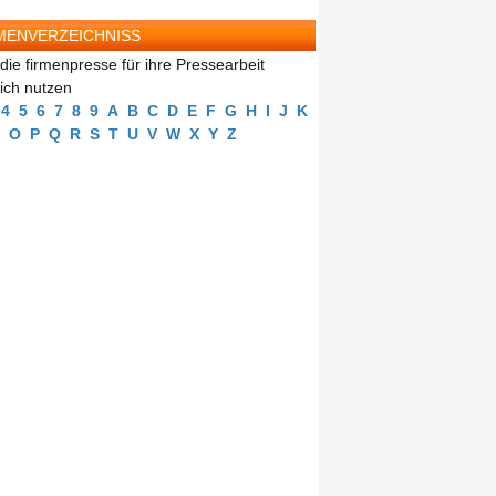
MENVERZEICHNISS
die firmenpresse für ihre Pressearbeit
eich nutzen
4
5
6
7
8
9
A
B
C
D
E
F
G
H
I
J
K
O
P
Q
R
S
T
U
V
W
X
Y
Z