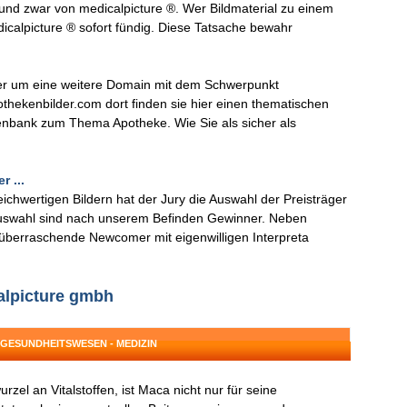
 und zwar von medicalpicture ®. Wer Bildmaterial zu einem
icalpicture ® sofort fündig. Diese Tatsache bewahr
ster um eine weitere Domain mit dem Schwerpunkt
thekenbilder.com dort finden sie hier einen thematischen
enbank zum Thema Apotheke. Wie Sie als sicher als
r ...
eichwertigen Bildern hat der Jury die Auswahl der Preisträger
ndauswahl sind nach unserem Befinden Gewinner. Neben
überraschende Newcomer mit eigenwilligen Interpreta
alpicture gmbh
 GESUNDHEITSWESEN - MEDIZIN
el an Vitalstoffen, ist Maca nicht nur für seine