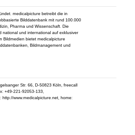
det. medicalpicture betreibt die in
bbasierte Bilddatenbank mit rund 100.000
izin, Pharma und Wissenschaft. Die
national und international auf exklusiver
n Bildmedien bietet medicalpicture
ilddatenbanken, Bildmanagement und
lsanger Str. 66, D-50823 Köln, freecall
ax: +49-221-92053-133,
: http://www.medicalpicture.net, home: