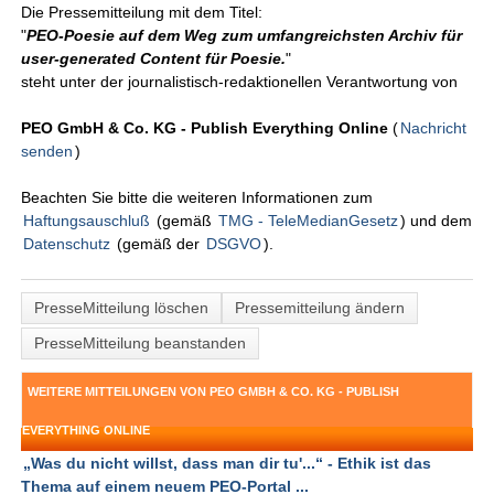
Die Pressemitteilung mit dem Titel:
"
PEO-Poesie auf dem Weg zum umfangreichsten Archiv für
user-generated Content für Poesie.
"
steht unter der journalistisch-redaktionellen Verantwortung von
PEO GmbH & Co. KG - Publish Everything Online
(
Nachricht
senden
)
Beachten Sie bitte die weiteren Informationen zum
Haftungsauschluß
(gemäß
TMG - TeleMedianGesetz
) und dem
Datenschutz
(gemäß der
DSGVO
).
PresseMitteilung löschen
Pressemitteilung ändern
PresseMitteilung beanstanden
WEITERE MITTEILUNGEN VON PEO GMBH & CO. KG - PUBLISH
EVERYTHING ONLINE
„Was du nicht willst, dass man dir tu'...“ - Ethik ist das
Thema auf einem neuem PEO-Portal ...