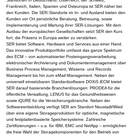
Standorten in Deutschland, Österreich, der Schweiz,
Frankreich, Italien, Spanien und Osteuropa ist SER näher bei
den Kunden. Die SER-Standorte im In- und Ausland bieten den
Kunden vor Ort persönliche Beratung, Betreuung, sowie
Implementierung und Wartung ihrer SER-Lösungen. Mit dem
Ausbau der europäischen Gesellschaften setzt SER den Kurs
fort, die Präsenz in Europa weiter zu verstärken.
SER bietet Software, Hardware und Services aus einer Hand.
Das innovative Produktportfolio umfasst das ganze Spektrum
des ECM – von automatisierter Posteingangsverarbeitung,
elektronischer Archivierung und Dokumentenmanagement über
Business Process Management, Wissens- und Records
Management bis hin zum eMail-Management. Neben der
universell einsetzbaren Standardsoftware DOXiS iECM bietet
SER darauf basierende Branchenlösungen: PRODEA für die
öffentliche Verwaltung, LENUS für das Gesundheitswesen
sowie iQURE für die Versicherungsbranche. Neben der
Softwareentwicklung verfügt SER am Standort Neustadt/Wied
über eine eigene Storageproduktion für optische, magnetische
und festplattenbasierte Speichersysteme. Zahlreiche
Zertifizierungen – u.a. für IBM, EMC und NetApp – ermöglichen
die freie Wahl der Storagekomponenten für den Betrieb von