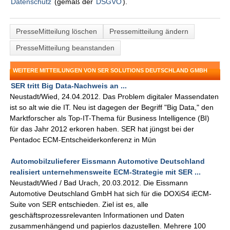
Datenschutz
(gemäß der
DSGVO
).
PresseMitteilung löschen
Pressemitteilung ändern
PresseMitteilung beanstanden
WEITERE MITTEILUNGEN VON SER SOLUTIONS DEUTSCHLAND GMBH
SER tritt Big Data-Nachweis an ...
Neustadt/Wied, 24.04.2012. Das Problem digitaler Massendaten
ist so alt wie die IT. Neu ist dagegen der Begriff "Big Data," den
Marktforscher als Top-IT-Thema für Business Intelligence (BI)
für das Jahr 2012 erkoren haben. SER hat jüngst bei der
Pentadoc ECM-Entscheiderkonferenz in Mün
Automobilzulieferer Eissmann Automotive Deutschland
realisiert unternehmensweite ECM-Strategie mit SER ...
Neustadt/Wied / Bad Urach, 20.03.2012. Die Eissmann
Automotive Deutschland GmbH hat sich für die DOXiS4 iECM-
Suite von SER entschieden. Ziel ist es, alle
geschäftsprozessrelevanten Informationen und Daten
zusammenhängend und papierlos dazustellen. Mehrere 100