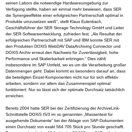
seinen Labors die notwendige Hardwareumgebung zur
Verfügung stellte, haben wir einmal mehr bewiesen, dass SER
die Synergieeffekte einer erfolgreichen Partnerschaft optimal in
Produkte umzusetzen weiß“, stellt Klaus Eulenbach,
Geschäftsführer der SER Storage Technology GmbH und Leiter
der SER-Softwareentwicklung, zufrieden fest. „Als Resultat der
erfolgreichen Partnerschaft mit SAP und IBM konnte SER mit
den Produkten DOXIS WebDAV DataArchiving Connector und
DOXIS Archiv erneut den Nachweis für Zuverlässigkeit, hohe
Performance und Skalierbarkeit erbringen.“ Dies zählt
insbesondere im SAP Umfeld, wo es um die Verarbeitung großer
Datenmengen geht. Dabei kommt es besonders darauf an, dass
die beteiligten Einzel-Komponenten nicht nur für sich effektiv
arbeiten, sondern vor allem das Zusammenspiel optimal
funktioniert. Nur so lässt sich der optimale Durchsatz tatsächlich
erreichen.
Bereits 2004 hatte SER bei der Zertifizierung der ArchiveLink-
Schnittstelle DOXiS IS/3 im so genannten „Massentest für
ausgehende Dokumente“ bei der Ablage von SAP-Dokumenten
einen Durchsatz von exakt 564.705 Stück pro Stunde geschafft.