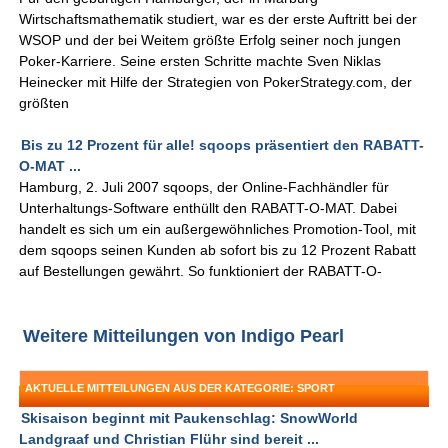
Wirtschaftsmathematik studiert, war es der erste Auftritt bei der
WSOP und der bei Weitem größte Erfolg seiner noch jungen
Poker-Karriere. Seine ersten Schritte machte Sven Niklas
Heinecker mit Hilfe der Strategien von PokerStrategy.com, der
größten
Bis zu 12 Prozent für alle! sqoops präsentiert den RABATT-
O-MAT ...
Hamburg, 2. Juli 2007 sqoops, der Online-Fachhändler für
Unterhaltungs-Software enthüllt den RABATT-O-MAT. Dabei
handelt es sich um ein außergewöhnliches Promotion-Tool, mit
dem sqoops seinen Kunden ab sofort bis zu 12 Prozent Rabatt
auf Bestellungen gewährt. So funktioniert der RABATT-O-
Weitere Mitteilungen von Indigo Pearl
AKTUELLE MITTEILUNGEN AUS DER KATEGORIE: SPORT
Skisaison beginnt mit Paukenschlag: SnowWorld
Landgraaf und Christian Flühr sind bereit ...