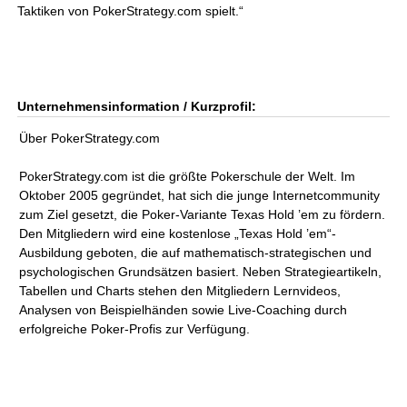
Taktiken von PokerStrategy.com spielt.“
Unternehmensinformation / Kurzprofil:
Über PokerStrategy.com
PokerStrategy.com ist die größte Pokerschule der Welt. Im
Oktober 2005 gegründet, hat sich die junge Internetcommunity
zum Ziel gesetzt, die Poker-Variante Texas Hold ’em zu fördern.
Den Mitgliedern wird eine kostenlose „Texas Hold ’em“-
Ausbildung geboten, die auf mathematisch-strategischen und
psychologischen Grundsätzen basiert. Neben Strategieartikeln,
Tabellen und Charts stehen den Mitgliedern Lernvideos,
Analysen von Beispielhänden sowie Live-Coaching durch
erfolgreiche Poker-Profis zur Verfügung.