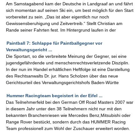
Am Samstagabend kam der Deutsche in Landgraaf an und fährt
sich momentan auf seinen Ski ein, um best möglich für den Start
vorbereitet zu sein. „Das ist aber eigentlich nur noch
Gewissensberuhigung und Zeitvertreib.“ Stellt Christian am
Rande seiner Fahrten fest. Im Hintergrund laufen in der
Paintball 7: Schlappe für Paintballgegner vor
Verwaltungsgericht ...
Die Sportart, so die verbreitete Meinung der Gegner, sei eine
jugendgefährdende und menschenrechtsverletzende Disziplin.
In der nun im Handel erhältlichen Heftfolge ist eine Darstellung
des Rechtsanwalts Dr. jur. Hans Scholzen über das neue
Gerichtsurteil des Verwaltungsgerichtshofs Baden-Württe
Hummer Racingteam begeistert in der Eifel ...
Das Teilnehmerfeld bei den German Off Road Masters 2007 war
in diesem Jahr unter den 38 Teilnehmern nicht nur mit den
bekannten Branchenriesen wie Mercedes Benz,Mitsubishi oder
Range Rover bestückt, sondern durch das HUMMER Racing
Team professionell zum Wohl der Zuschauer erweitert worden.