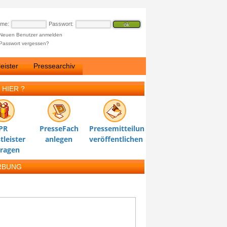
ame:
Passwort:
Neuen Benutzer anmelden
Passwort vergessen?
eister
Pressearchiv
 HIER ?
PR
PresseFach
Pressemitteilung
tleister
anlegen
veröffentlichen
tragen
RBUNG