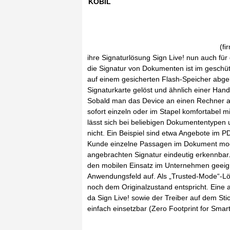
KOBIL
(fi
ihre Signaturlösung Sign Live! nun auch für
die Signatur von Dokumenten ist im geschü
auf einem gesicherten Flash-Speicher abgele
Signaturkarte gelöst und ähnlich einer Hand
Sobald man das Device an einen Rechner an
sofort einzeln oder im Stapel komfortabel mi
lässt sich bei beliebigen Dokumententypen
nicht. Ein Beispiel sind etwa Angebote i
Kunde einzelne Passagen im Dokument modif
angebrachten Signatur eindeutig erkennbar.
den mobilen Einsatz im Unternehmen geeignet
Anwendungsfeld auf. Als „Trusted-Mode“-Lösun
noch dem Originalzustand entspricht. Eine au
da Sign Live! sowie der Treiber auf dem Sti
einfach einsetzbar (Zero Footprint for Smar