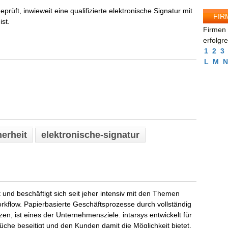
eprüft, inwieweit eine qualifizierte elektronische Signatur mit
FIR
st.
Firmen 
erfolgr
1
2
3
L
M
N
herheit
elektronische-signatur
und beschäftigt sich seit jeher intensiv mit den Themen
orkflow. Papierbasierte Geschäftsprozesse durch vollständig
zen, ist eines der Unternehmensziele. intarsys entwickelt für
che beseitigt und den Kunden damit die Möglichkeit bietet,