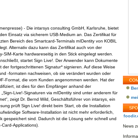
rmenpresse) - Die intarsys consulting GmbH, Karlsruhe, bietet
 den Einsatz via sicherem USB-Medium an. Das Zertifikat für
tzten Bereich des Smartcard-Terminals mIDentity von KOBIL
gt. Alternativ dazu kann das Zertifikat auch von der
y-SIM-Karte hardwareseitig in den Stick eingelegt werden.
schließt, startet Sign Live!. Der Anwender kann Dokumente
t der fortgeschrittenen Signatur* signieren. Auf diese Weise
 und -formaten nachweisen, ob sie verändert wurden oder
m PDF-Format, die vom Kunden angenommen werden. Hat der
COM
iziert, ist dies für den Empfänger anhand der
Be
 „Sign-Live!-Signaturen via mIDentity sind unter anderem für
me
“, zeigt Dr. Bernd Wild, Geschäftsführer von intarsys, ein
g prüft Sign Live! direkt beim Start, ob die Installation
SP
fwändige Software-Installation ist nicht mehr erforderlich,
foodir.
ck gespeichert sind. Dadurch ist die Lösung sehr schnell und
t-Card-Applications).
News zu
Informa