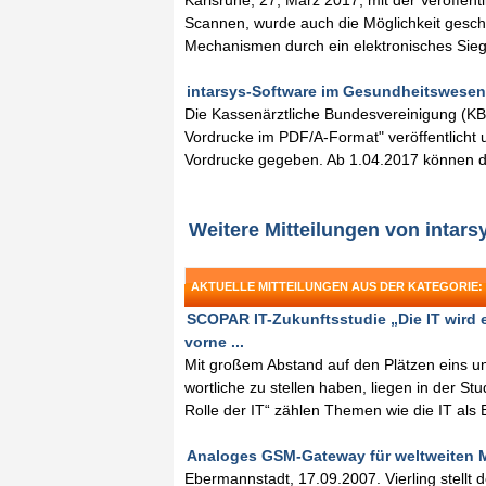
Karlsruhe, 27, März 2017, mit der Veröffent
Scannen, wurde auch die Möglichkeit gescha
Mechanismen durch ein elektronisches Sieg
intarsys-Software im Gesundheitswesen f
Die Kassenärztliche Bundesvereinigung (KB
Vordrucke im PDF/A-Format" veröffentlicht 
Vordrucke gegeben. Ab 1.04.2017 können da
Weitere Mitteilungen von intar
AKTUELLE MITTEILUNGEN AUS DER KATEGORIE:
SCOPAR IT-Zukunftsstudie „Die IT wird 
vorne ...
Mit großem Abstand auf den Plätzen eins u
wortliche zu stellen haben, liegen in der St
Rolle der IT“ zählen Themen wie die IT als 
Analoges GSM-Gateway für weltweiten Ma
Ebermannstadt, 17.09.2007. Vierling stellt