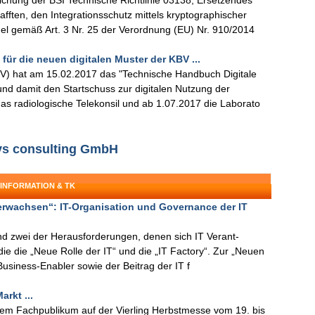
lichung der BSI Technische Richtlinie 03138, Ersetzendes
fften, den Integrationsschutz mittels kryptographischer
el gemäß Art. 3 Nr. 25 der Verordnung (EU) Nr. 910/2014
ür die neuen digitalen Muster der KBV ...
V) hat am 15.02.2017 das "Technische Handbuch Digitale
und damit den Startschuss zur digitalen Nutzung der
s radiologische Telekonsil und ab 1.07.2017 die Laborato
sys consulting GmbH
 INFORMATION & TK
erwachsen“: IT-Organisation und Governance der IT
nd zwei der Herausforderungen, denen sich IT Verant-
udie die „Neue Rolle der IT“ und die „IT Factory“. Zur „Neuen
Business-Enabler sowie der Beitrag der IT f
rkt ...
 dem Fachpublikum auf der Vierling Herbstmesse vom 19. bis