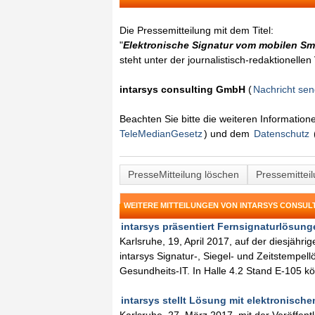
Die Pressemitteilung mit dem Titel:
"
Elektronische Signatur vom mobilen Sm
steht unter der journalistisch-redaktionelle
intarsys consulting GmbH
(
Nachricht se
Beachten Sie bitte die weiteren Informatio
TeleMedianGesetz
) und dem
Datenschutz
PresseMitteilung löschen
Pressemittei
WEITERE MITTEILUNGEN VON INTARSYS CONSUL
intarsys präsentiert Fernsignaturlösunge
Karlsruhe, 19, April 2017, auf der diesjähri
intarsys Signatur-, Siegel- und Zeitstempe
Gesundheits-IT. In Halle 4.2 Stand E-105 
intarsys stellt Lösung mit elektronische