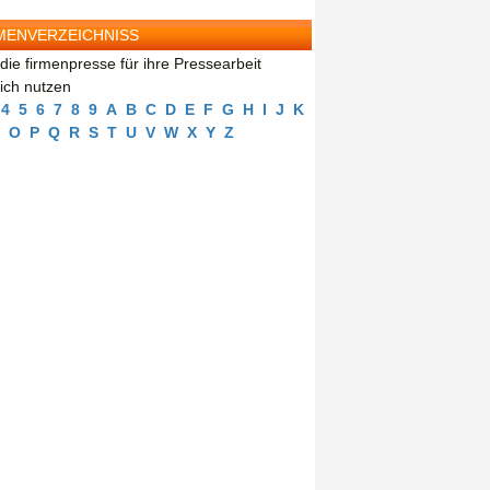
MENVERZEICHNISS
die firmenpresse für ihre Pressearbeit
eich nutzen
4
5
6
7
8
9
A
B
C
D
E
F
G
H
I
J
K
O
P
Q
R
S
T
U
V
W
X
Y
Z