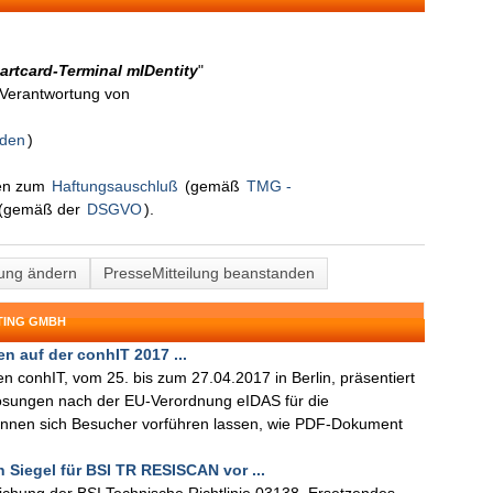
artcard-Terminal mIDentity
"
n Verantwortung von
nden
)
nen zum
Haftungsauschluß
(gemäß
TMG -
(gemäß der
DSGVO
).
lung ändern
PresseMitteilung beanstanden
TING GMBH
n auf der conhIT 2017 ...
gen conhIT, vom 25. bis zum 27.04.2017 in Berlin, präsentiert
llösungen nach der EU-Verordnung eIDAS für die
können sich Besucher vorführen lassen, wie PDF-Dokument
n Siegel für BSI TR RESISCAN vor ...