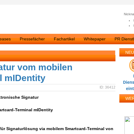
Nickn
leases
Pressefächer
Fachartikel
Whitepaper
PR Dienstl
NEU
atur vom mobilen
 mIDentity
Diens
ID: 36412
ein
ktronische Signatur
WE
rtcard-Terminal mIDentity
e für Signaturlösung via mobilem Smartcard-Terminal von