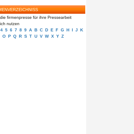
MENVERZEICHNISS
die firmenpresse für ihre Pressearbeit
eich nutzen
4
5
6
7
8
9
A
B
C
D
E
F
G
H
I
J
K
O
P
Q
R
S
T
U
V
W
X
Y
Z