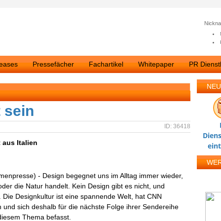
Nickn
leases
Pressefächer
Fachartikel
Whitepaper
PR Dienstl
NEU
 sein
ID: 36418
Diens
 aus Italien
ein
WE
rmenpresse) - Design begegnet uns im Alltag immer wieder,
der die Natur handelt. Kein Design gibt es nicht, und
 Die Designkultur ist eine spannende Welt, hat CNN
und sich deshalb für die nächste Folge ihrer Sendereihe
 diesem Thema befasst.