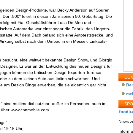
usragenden Design-Produkte, war Becky Anderson auf Spuren
 Der „500“ feiert in diesem Jahr seinen 50. Geburtstag. Die
erfolg mit Fiat-Geschäftsführer Luca De Meo und
nischen Automarke war einst sogar die Fabrik, das Lingotto-
sstätte. Auf dem Dach befand sich eine Autoteststrecke, und
 Wirkung selbst nach dem Umbau in ein Messe-, Einkaufs-
e besucht, eine weltweit bekannte Design Show, und Giorgio
Designer. Er war an der Entwicklung des neuen Designs für
agegen können die britischen Design-Experten Terence
COM
iebe zu dem kleinen Auto aus Italien schwärmen. Und
 am Design Dinge erwerben, die sie eigentlich gar nicht
Be
me
..“ sind multimedial nutzbar: außer im Fernsehen auch im
SP
gs über www.cnnmobile.com.
foodir.
News zu
ign”
d 19:15 Uhr,
Informa