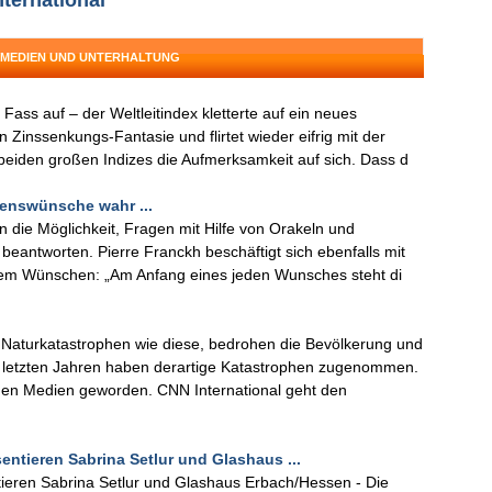
ternational
: MEDIEN UND UNTERHALTUNG
ass auf – der Weltleitindex kletterte auf ein neues
n Zinssenkungs-Fantasie und flirtet wieder eifrig mit der
beiden großen Indizes die Aufmerksamkeit auf sich. Dass d
enswünsche wahr ...
 die Möglichkeit, Fragen mit Hilfe von Orakeln und
 beantworten. Pierre Franckh beschäftigt sich ebenfalls mit
dem Wünschen: „Am Anfang eines jeden Wunsches steht di
aturkatastrophen wie diese, bedrohen die Bevölkerung und
n letzten Jahren haben derartige Katastrophen zugenommen.
den Medien geworden. CNN International geht den
ntieren Sabrina Setlur und Glashaus ...
ieren Sabrina Setlur und Glashaus Erbach/Hessen - Die