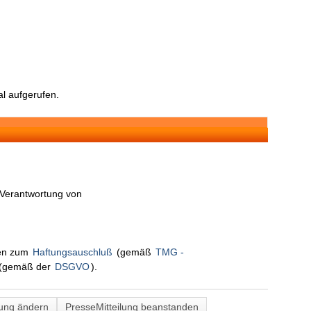
l aufgerufen.
n Verantwortung von
nen zum
Haftungsauschluß
(gemäß
TMG -
(gemäß der
DSGVO
).
lung ändern
PresseMitteilung beanstanden