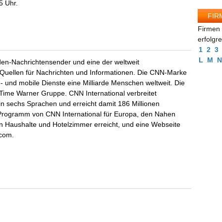
5 Uhr.
FIR
Firmen 
erfolgr
1
2
3
L
M
N
den-Nachrichtensender und eine der weltweit
 Quellen für Nachrichten und Informationen. Die CNN-Marke
o- und mobile Dienste eine Milliarde Menschen weltweit. Die
ime Warner Gruppe. CNN International verbreitet
n sechs Sprachen und erreicht damit 186 Millionen
 Programm von CNN International für Europa, den Nahen
en Haushalte und Hotelzimmer erreicht, und eine Webseite
.com.