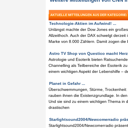
Weitere Mitteilungen von CNN In
AKTUELLE MITTEILUNGEN AUS DER KATEGORIE
Technologie-Aktien im Aufwind! ...
Unlängst machte der Dow Jones ein großes F
Allzeithoch. Auch der DAX schwelgt derzeit i
Marke von 8.000 Zählern. Damit zogen die 
Astro TV Shop von Questico macht Herz
Astrologie und Esoterik bieten Ratsuchenden
Channelling als Teilbereiche der Esoterik zu
einem wichtigen Aspekt der Lebenshilfe – 
Planet in Gefahr ...
Überschwemmungen, Stürme, Trockenheit: N
rauben ihnen die Existenzgrundlage. In de
Und sie sind zu einem wichtigen Thema in 
drastischen
Starlightsound2004/Newcomerradio präse
Starlightsound2004/Newcomerradio präsent