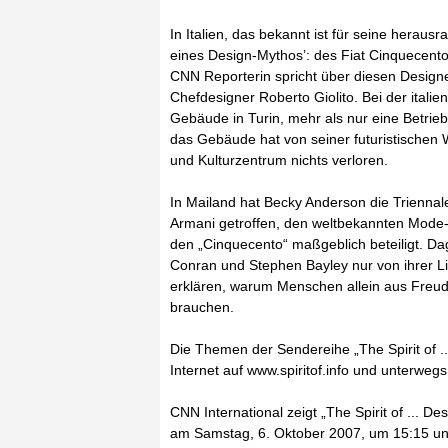
In Italien, das bekannt ist für seine hera
eines Design-Mythos’: des Fiat Cinquecento.
CNN Reporterin spricht über diesen Design
Chefdesigner Roberto Giolito. Bei der italie
Gebäude in Turin, mehr als nur eine Betrieb
das Gebäude hat von seiner futuristischen
und Kulturzentrum nichts verloren.
In Mailand hat Becky Anderson die Triennal
Armani getroffen, den weltbekannten Mode-
den „Cinquecento“ maßgeblich beteiligt. D
Conran und Stephen Bayley nur von ihrer L
erklären, warum Menschen allein aus Freude
brauchen.
Die Themen der Sendereihe „The Spirit of .
Internet auf www.spiritof.info und unterwe
CNN International zeigt „The Spirit of ... Des
am Samstag, 6. Oktober 2007, um 15:15 un