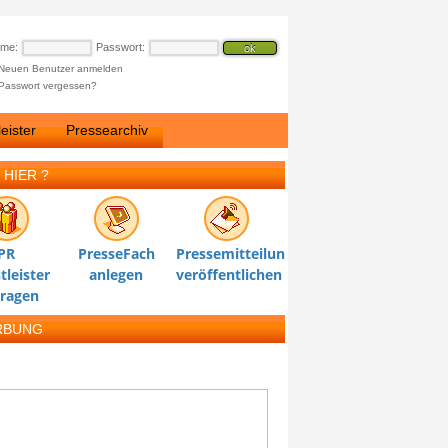
ame:
Passwort:
Neuen Benutzer anmelden
Passwort vergessen?
eister
Pressearchiv
 HIER ?
PR
PresseFach
Pressemitteilung
tleister
anlegen
veröffentlichen
tragen
RBUNG