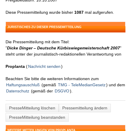
Freigabedatum: 10.10.2007
Diese Pressemitteilung wurde bisher
1087
mal aufgerufen.
JURISTISCHES ZU DIESER PRESSEMITTEILUNG
Die Pressemitteilung mit dem Titel:
"
Dicke Dinger – Deutsche Kürbiswiegemeisterschaft 2007
"
steht unter der journalistisch-redaktionellen Verantwortung von
Proplanta
(
Nachricht senden
)
Beachten Sie bitte die weiteren Informationen zum
Haftungsauschluß
(gemäß
TMG - TeleMedianGesetz
) und dem
Datenschutz
(gemäß der
DSGVO
).
PresseMitteilung löschen
Pressemitteilung ändern
PresseMitteilung beanstanden
WEITERE MITTEILUNGEN VON PROPLANTA