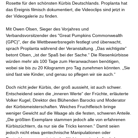
Rosette für den schönsten Kürbis Deutschlands. Proplanta hat
das Ereignis filmisch dokumentiert, die Videoclips sind jetzt in
der Videogalerie zu finden.
Mit Owen Olsen, Sieger des Vorjahres und
Verbandsvorsitzender des "Great Pumpkins Commonwealth
(GPC)", der die Wettbewerbsregeln festlegt und überwacht,
sprach Proplanta während der Veranstaltung. „Das wichtigste“
betont Olsen, „ist der Spaß bei der Sache.“ Die Riesenkürbisse
würden mehr als 100 Tage zum Heranwachsen benötigen,
wobei sie bis zu 20 Kilogramm pro Tag zunehmen könnten. „Sie
sind fast wie Kinder, und genau so pflegen wir sie auch.“
Doch nicht jeder Kürbis, der groß aussieht, ist auch schwer.
Entscheidend seien die „inneren Werte“ der Früchte, erläuterte
Volker Kugel, Direktor des Blühenden Barocks und Moderator
der Kürbismeisterschaften. Weiches Fruchtfleisch bringe
weniger Gewicht auf die Waage als die festen, schweren Anteile.
„Die größten Exemplare stammen jedoch alle von erfahrenen
Kürbiszüchtern, da nur sie die Tricks kennen.“ Damit seien
jedoch nicht etwa gentechnische Manipulationen oder