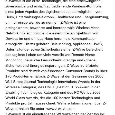
Z-Wave® ist die erste Technologie, die eine erschwingliche,
zuverlässige und einfach zu bedienende Wireless-Kontrolle
eines jeden Aspekts des täglichen Lebens ermöglicht – von
Heim, Unterhaltungselektronik, Healthcare und Energienutzung,
um nur einige wenige zu nennen. Z-Wave ist eine
preisgekrönte, bewährte und interoperable Wireless Mesh
Networking-Technologie, die einem breiten Spektrum von
Devices im und um das Haus herum die Kommunikation
ermöglicht. Hierzu gehören Beleuchtung, Appliances, HVAC,
Unterhaltungs- sowie Sicherheitsysteme. Z-Wave bereichert
das tägliche Leben um viele Vorteile wie Remote Home-
Monitoring, häusliche Gesundheitsvorsorge und -pflege,
Sicherheit und Energieeinsparungen. Z-Wave-zertifizierte
Produkte sind derzeit von führenden Consumer Brands in über
170 Produkten erhältlich. Z-Wave ist der Gewinner des 2006
Wall Street Journal-Technologie-Innovations-Awards in der
Wireless-Kategorie, des CNET „Best of CES“-Award in der
Enabling-Technologies-Kategorie und des PC Worlds 2006
World Class Awards, der die 100 besten Technologien und
Produkte pro Jahr auszeichnet. Weitere Informationen über Z-
Wave erhalten Sie unter: www.z-wave.com.
Z-Wave® ist ein eingetragenes Warenzeichen der Zensys Inc.