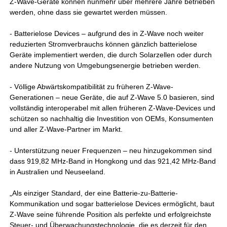
Z-Wave-Geräte können nunmehr über mehrere Jahre betrieben
werden, ohne dass sie gewartet werden müssen.
- Batterielose Devices – aufgrund des in Z-Wave noch weiter
reduzierten Stromverbrauchs können gänzlich batterielose
Geräte implementiert werden, die durch Solarzellen oder durch
andere Nutzung von Umgebungsenergie betrieben werden.
- Völlige Abwärtskompatibilität zu früheren Z-Wave-
Generationen – neue Geräte, die auf Z-Wave 5.0 basieren, sind
vollständig interoperabel mit allen früheren Z-Wave-Devices und
schützen so nachhaltig die Investition von OEMs, Konsumenten
und aller Z-Wave-Partner im Markt.
- Unterstützung neuer Frequenzen – neu hinzugekommen sind
dass 919,82 MHz-Band in Hongkong und das 921,42 MHz-Band
in Australien und Neuseeland.
„Als einziger Standard, der eine Batterie-zu-Batterie-
Kommunikation und sogar batterielose Devices ermöglicht, baut
Z-Wave seine führende Position als perfekte und erfolgreichste
Steuer- und Überwachungstechnologie, die es derzeit für den