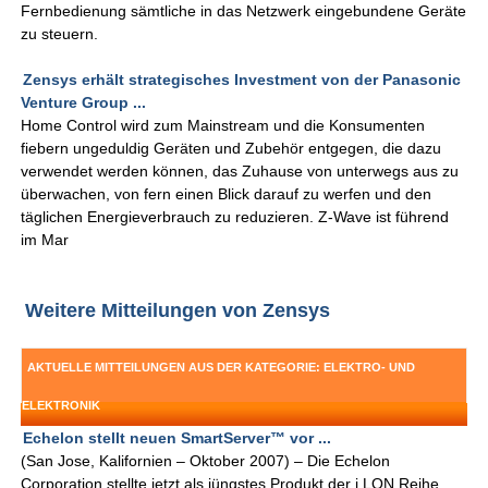
Fernbedienung sämtliche in das Netzwerk eingebundene Geräte
zu steuern.
Zensys erhält strategisches Investment von der Panasonic
Venture Group ...
Home Control wird zum Mainstream und die Konsumenten
fiebern ungeduldig Geräten und Zubehör entgegen, die dazu
verwendet werden können, das Zuhause von unterwegs aus zu
überwachen, von fern einen Blick darauf zu werfen und den
täglichen Energieverbrauch zu reduzieren. Z-Wave ist führend
im Mar
Weitere Mitteilungen von Zensys
AKTUELLE MITTEILUNGEN AUS DER KATEGORIE: ELEKTRO- UND
ELEKTRONIK
Echelon stellt neuen SmartServer™ vor ...
(San Jose, Kalifornien – Oktober 2007) – Die Echelon
Corporation stellte jetzt als jüngstes Produkt der i.LON Reihe