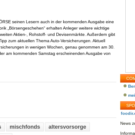
BÖRSE seinen Lesern auch in der kommenden Ausgabe eine
ubrik „Börsengeschehen“ erhalten Anleger weitere wichtige
tweiten Aktien-, Rohstoff- und Devisenmärkte. Außerdem gibt
-Tipp zum aktuellen Thema Auto-Versicherungen. Aktuell
-Versicherungen in wenigen Wochen, genau genommen am 30.
in der am kommenden Samstag erscheinenden Ausgabe von
COM
Be
me
SP
foodir.
News zu
s
mischfonds
altersvorsorge
Informa