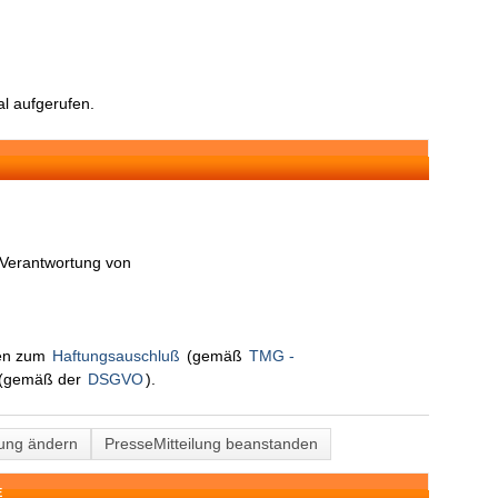
l aufgerufen.
n Verantwortung von
nen zum
Haftungsauschluß
(gemäß
TMG -
(gemäß der
DSGVO
).
lung ändern
PresseMitteilung beanstanden
E