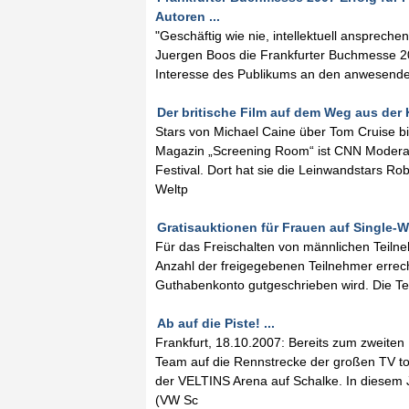
Autoren ...
"Geschäftig wie nie, intellektuell anspreche
Juergen Boos die Frankfurter Buchmesse 2
Interesse des Publikums an den anwesenden
Der britische Film auf dem Weg aus der Kr
Stars von Michael Caine über Tom Cruise bi
Magazin „Screening Room“ ist CNN Moderat
Festival. Dort hat sie die Leinwandstars Ro
Weltp
Gratisauktionen für Frauen auf Single-We
Für das Freischalten von männlichen Teilne
Anzahl der freigegebenen Teilnehmer errec
Guthabenkonto gutgeschrieben wird. Die Te
Ab auf die Piste! ...
Frankfurt, 18.10.2007: Bereits zum zweiten
Team auf die Rennstrecke der großen TV to
der VELTINS Arena auf Schalke. In diesem 
(VW Sc