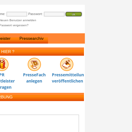
ame:
Passwort:
Neuen Benutzer anmelden
Passwort vergessen?
eister
Pressearchiv
 HIER ?
PR
PresseFach
Pressemitteilung
tleister
anlegen
veröffentlichen
tragen
RBUNG