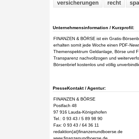
versicherungen
recht
spa
Unternehmensinformation / Kurzprofil:
FINANZEN & BÖRSE ist ein Gratis-Börsenbrie
erhalten somit jede Woche einen PDF-News
Themenspektrum Geldanlage, Börse und Fi
Transparenz nachvollzogen und weiterverf
Börsenbrief kostenlos und völlig unverbindl
PresseKontakt / Agentur:
FINANZEN & BÖRSE
Postfach 48
97 916 Lauda-Königshofen
Tel.: 0 93 43 / 5 89 98 90
Fax: 0 93 43 / 64 36 11
redaktion(at)finanzenundboerse.de
www.finanzenundboerse.de