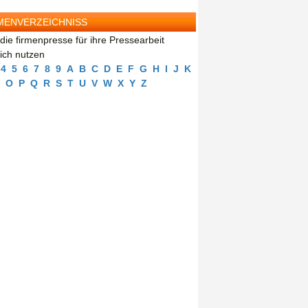
MENVERZEICHNISS
die firmenpresse für ihre Pressearbeit
eich nutzen
4
5
6
7
8
9
A
B
C
D
E
F
G
H
I
J
K
O
P
Q
R
S
T
U
V
W
X
Y
Z