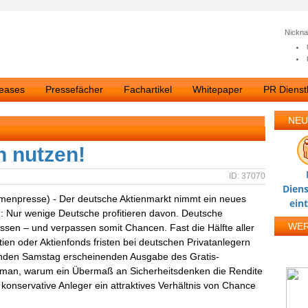
Nickn
leases
Pressefächer
Fachartikel
Whitepaper
PR Dienstl
NEU
n nutzen!
ID: 37070
Diens
rmenpresse) - Der deutsche Aktienmarkt nimmt ein neues
ein
ch: Nur wenige Deutsche profitieren davon. Deutsche
WE
ssen – und verpassen somit Chancen. Fast die Hälfte aller
tien oder Aktienfonds fristen bei deutschen Privatanlegern
nden Samstag erscheinenden Ausgabe des Gratis-
man, warum ein Übermaß an Sicherheitsdenken die Rendite
konservative Anleger ein attraktives Verhältnis von Chance