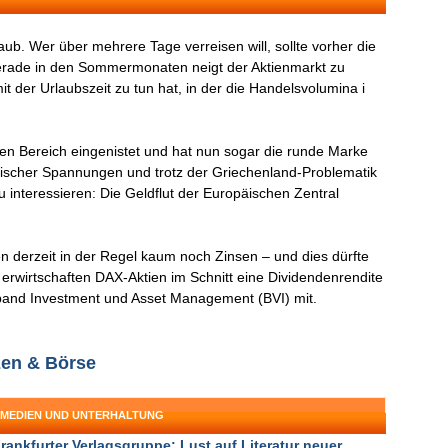
aub. Wer über mehrere Tage verreisen will, sollte vorher die
erade in den Sommermonaten neigt der Aktienmarkt zu
der Urlaubszeit zu tun hat, in der die Handelsvolumina i
igen Bereich eingenistet und hat nun sogar die runde Marke
itischer Spannungen und trotz der Griechenland-Problematik
 interessieren: Die Geldflut der Europäischen Zentral
n derzeit in der Regel kaum noch Zinsen – und dies dürfte
 erwirtschaften DAX-Aktien im Schnitt eine Dividendenrendite
erband Investment und Asset Management (BVI) mit.
zen & Börse
: MEDIEN UND UNTERHALTUNG
rankfurter Verlagsgruppe: Lust auf Literatur neuer