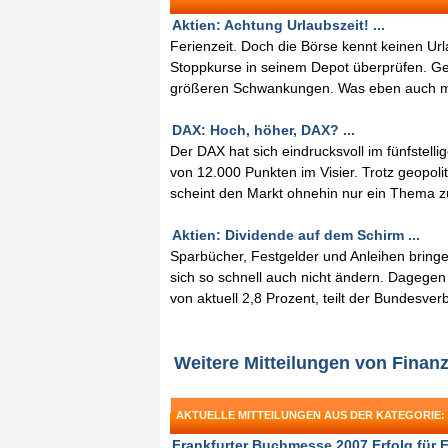
Aktien: Achtung Urlaubszeit! ...
Ferienzeit. Doch die Börse kennt keinen Url
Stoppkurse in seinem Depot überprüfen. G
größeren Schwankungen. Was eben auch mit 
DAX: Hoch, höher, DAX? ...
Der DAX hat sich eindrucksvoll im fünfstell
von 12.000 Punkten im Visier. Trotz geopol
scheint den Markt ohnehin nur ein Thema zu
Aktien: Dividende auf dem Schirm ...
Sparbücher, Festgelder und Anleihen bringe
sich so schnell auch nicht ändern. Dagegen
von aktuell 2,8 Prozent, teilt der Bundesv
Weitere Mitteilungen von Finan
AKTUELLE MITTEILUNGEN AUS DER KATEGORIE
Frankfurter Buchmesse 2007 Erfolg für F