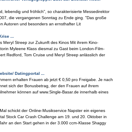
nd, lebendig und fröhlich", so charakterisierte Messedirektor
007, die vergangenen Sonntag zu Ende ging. "Das große
 Autoren und besonders an ernsthafter Lit
ise ...
s Meryl Streep zur Zukunft des Kinos Mit ihrem Kino-
orin Myleene Klass diesmal zu Gast beim London-Film-
bert Redford, Tom Cruise und Meryl Streep anlässlich der
bsite/ Datingportal ...
hmern erhalten Frauen ab jetzt € 0,50 pro Freigabe. Je nach
hnet sich der Bonusbetrag, der den Frauen auf ihrem
ilnehmer können auf www.Single-Basar.de innerhalb eines
 Mal schickt der Online-Musikservice Napster ein eigenes
tal Stock Car Crash Challenge am 19. und 20. Oktober in
Jahr an den Start gehen in der 3.000 ccm-Klasse Shaggy