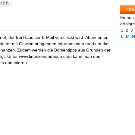
ren
FIR
Firmen 
erfolgr
1
2
3
L
M
N
f, der frei Haus per E-Mail verschickt wird. Abonnenten
letter mit Gewinn bringenden Informationen rund um das
nanzen. Zudem werden die Börsentipps aus Gründen der
olgt. Unter www.finanzenundboerse.de kann man den
ich abonnieren.