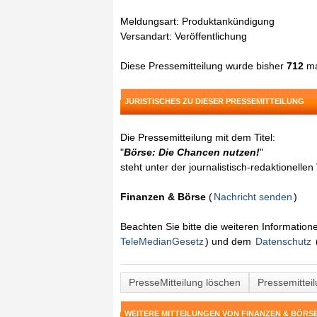
Meldungsart: Produktankündigung
Versandart: Veröffentlichung
Diese Pressemitteilung wurde bisher
712
ma
JURISTISCHES ZU DIESER PRESSEMITTEILUNG
Die Pressemitteilung mit dem Titel:
"
Börse: Die Chancen nutzen!
"
steht unter der journalistisch-redaktionelle
Finanzen & Börse
(
Nachricht senden
)
Beachten Sie bitte die weiteren Informatio
TeleMedianGesetz
) und dem
Datenschutz
PresseMitteilung löschen
Pressemittei
WEITERE MITTEILUNGEN VON FINANZEN & BÖRS