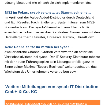
Lösung bietet und wie einfach sie sich implementieren lässt
NIS2 im Fokus: sysob veranstaltet Stammtischreihe ...
Im April tourt der Value-Added-Distributor durch Deutschland
und lädt Reseller, Fachhändler und Systemhäuser zum NIS2-
Stammtisch ein. Der sysob-Stammtisch zum Thema NIS2
erwartet die Teilnehmer an drei Standorten. Gemeinsam mit den
Herstellerpartnern Clavister, Libraesva, Netwrix, ThreatDown
Neue Doppelspitze im Vertrieb bei sysob ...
Zwei erfahrene Channel-Größen verantworten ab sofort die
Vertriebsaktivitäten bei sysob. Der IT-Security-Distributor möchte
mit der neuen Führungsspitze sein Lösungsportfolio ganz im
Sinne seiner Maxime "Secure Business" weiter ausbauen, das
Wachstum des Unternehmens vorantreiben sow
Weitere Mitteilungen von sysob IT-Distribution
GmbH & Co. KG
AKTUELLE MITTEILUNGEN AUS DER KATEGORIE: NEW MEDIA &