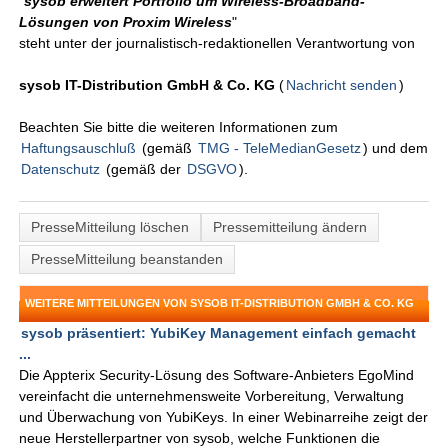
"
sysob erweitert Portfolio um Wireless-Broadband-
Lösungen von Proxim Wireless
"
steht unter der journalistisch-redaktionellen Verantwortung von
sysob IT-Distribution GmbH & Co. KG
(
Nachricht senden
)
Beachten Sie bitte die weiteren Informationen zum
Haftungsauschluß
(gemäß
TMG - TeleMedianGesetz
) und dem
Datenschutz
(gemäß der
DSGVO
).
PresseMitteilung löschen
Pressemitteilung ändern
PresseMitteilung beanstanden
WEITERE MITTEILUNGEN VON SYSOB IT-DISTRIBUTION GMBH & CO. KG
sysob präsentiert: YubiKey Management einfach gemacht
...
Die Appterix Security-Lösung des Software-Anbieters EgoMind
vereinfacht die unternehmensweite Vorbereitung, Verwaltung
und Überwachung von YubiKeys. In einer Webinarreihe zeigt der
neue Herstellerpartner von sysob, welche Funktionen die