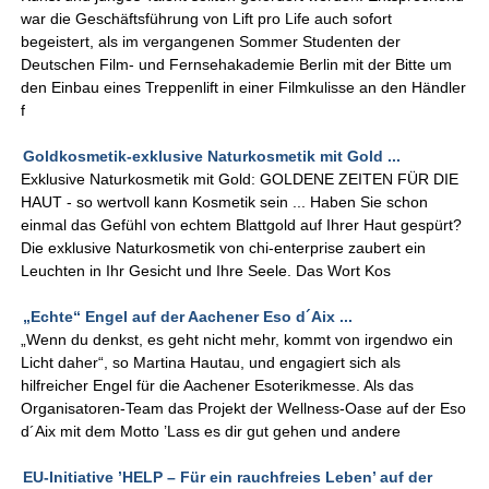
war die Geschäftsführung von Lift pro Life auch sofort
begeistert, als im vergangenen Sommer Studenten der
Deutschen Film- und Fernsehakademie Berlin mit der Bitte um
den Einbau eines Treppenlift in einer Filmkulisse an den Händler
f
Goldkosmetik-exklusive Naturkosmetik mit Gold ...
Exklusive Naturkosmetik mit Gold: GOLDENE ZEITEN FÜR DIE
HAUT - so wertvoll kann Kosmetik sein ... Haben Sie schon
einmal das Gefühl von echtem Blattgold auf Ihrer Haut gespürt?
Die exklusive Naturkosmetik von chi-enterprise zaubert ein
Leuchten in Ihr Gesicht und Ihre Seele. Das Wort Kos
„Echte“ Engel auf der Aachener Eso d´Aix ...
„Wenn du denkst, es geht nicht mehr, kommt von irgendwo ein
Licht daher“, so Martina Hautau, und engagiert sich als
hilfreicher Engel für die Aachener Esoterikmesse. Als das
Organisatoren-Team das Projekt der Wellness-Oase auf der Eso
d´Aix mit dem Motto ’Lass es dir gut gehen und andere
EU-Initiative ’HELP – Für ein rauchfreies Leben’ auf der