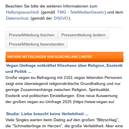
Beachten Sie bitte die weiteren Informationen zum
Haftungsauschluß
(gemäß
TMG - TeleMedianGesetz
) und dem
Datenschutz
(gemäß der
DSGVO
).
PresseMitteilung löschen
Pressemitteilung ändern
PresseMitteilung beanstanden
WEITERE MITTEILUNGEN VON GLEICHKLANG LIMITED
Vegan-Umfrage entkräftet Klischees über Religion, Esoterik
und Politik ...
Große vegan.eu-Befragung mit 2161 vegan lebenden Personen
zeigt eine überwiegend religionskritische Grundhaltung und nur
geringe Zusammenhänge zwischen Religion, Spiritualität,
Esoterik und politischen Einstellungen. Eine neue Auswertung
der großen vegan.eu-Umfrage 2025 (https://www.vegan.eu/
Studie: Liebe braucht keine Verliebtheit ...
Viele Singles warten beim Dating auf den großen "Blitzschlag",
die "Schmetterlinge im Herzen", die große Verliebtheit. Aber eine