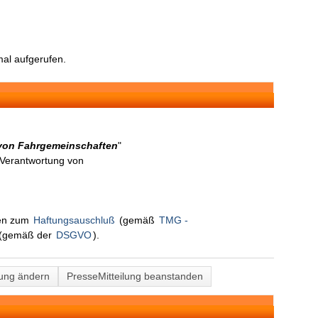
al aufgerufen.
z von Fahrgemeinschaften
"
n Verantwortung von
nen zum
Haftungsauschluß
(gemäß
TMG -
(gemäß der
DSGVO
).
lung ändern
PresseMitteilung beanstanden