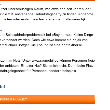
.
nutzer überschüssigen Raum, wie etwa den seit Jahren leer
ür die z.B. anstehende Geburtstagsparty zu finden. Angebote
nheiten oder einfach ein leer stehender Kofferraum f�
..
der Selbstabholerproblematik bei eBay heraus. Kleine Dinge
t versendet werden. Doch wie etwa kommt ein Kajak von
ert Michael Böttger. Die Lösung ist eine Kontaktbörse
urzem im Netz. Unter www.raumobil.de können Personen freie
er anbieten. Ein alter Hut? Sicherlich nicht. Denn beim Platz
itfahrgelegenheit für Personen, sondern beispiels
bil
 ENERGIE & UMWELT
..