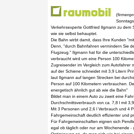
(firmenpr
Sonntags
Verkehrsexperte Gottfried Ilgmann zu dem S
wie sie selbst behauptet.
Die Bahn wirbt damit, dass Ihre Kunden "mit
Denn, "durch Bahnfahren vermindern Sie d
Flugzeug." Ilgmann hat für die unterschiedli
verbraucht wird um eine Person 100 Kilomet
Zugreisender im Vergleich zum Autofahrer n
auf der Schiene schneidet mit 3,9 Litern P
laut Ilgmann auf langen Strecken bei durchsc
Person auf 100 Kilometern verbrauchen. De
energetisch ähnlich gut ab wie die Bahn"
Bildet man in einem Auto zu zweit eine Fa
Durchschnittsverbrauch von ca. 7,8 l mit 3,9
Mit 3 Personen und 2,6 l Verbrauch und 4 P
Fahrgemeinschaft deutlich effizienter und pr
Für Fahrgemeinschaften eignen sich Pendler
egal ob täglich oder nur am Wochenende - 