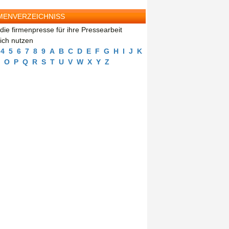
MENVERZEICHNISS
die firmenpresse für ihre Pressearbeit
eich nutzen
4
5
6
7
8
9
A
B
C
D
E
F
G
H
I
J
K
O
P
Q
R
S
T
U
V
W
X
Y
Z