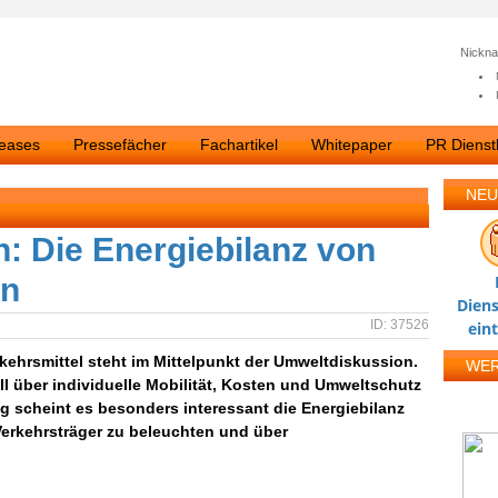
Nickn
leases
Pressefächer
Fachartikel
Whitepaper
PR Dienstl
NEU
n: Die Energiebilanz von
en
Diens
ID: 37526
ein
ehrsmittel steht im Mittelpunkt der Umweltdiskussion.
WE
ll über individuelle Mobilität, Kosten und Umweltschutz
g scheint es besonders interessant die Energiebilanz
erkehrsträger zu beleuchten und über