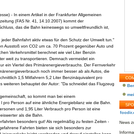
esse) - In einem Artikel in der Frankfurter Allgemeinen
zeitung (FAS Nr. 41, 14.10.2007) kommt der
chluss, das die Bahn keineswegs so umweltfreundlich ist,
 jeder Bahnfahrt aktiv etwas für den Schutz der Umwelt tun."
en Ausstoß von CO2 um ca. 70 Prozent gegenüber Auto und
chen Verkehrsmittel berechnet wie viel Liter Benzin
er weit zu transportieren. Demnach vermeidet ein
ur ein Viertel des Primärenergieverbrauchs. Der Fernverkehr
rimärenergieverbrauch noch immer besser ab als Autos, die
hnittlich 1,5 Mitfahrern 5,2 Liter Benzinäquivalent pro
COM
s weiteren behauptet der Autor: "Da schneidet das Flugzeug
Be
me
hrgemeinschaft, so kommt man bei einem
 l pro Person auf eine ähnliche Energiebilanz wie die Bahn.
SP
ersonen und 1,95 Liter Verbrauch pro Person ist eine
foodir.
eiswerter als die Bahn.
fahrten besonders gut! Als regelmäßig zu festen Zeiten -
News zu
gefahrene Fahrten bieten sie sich besonders zur
Informa