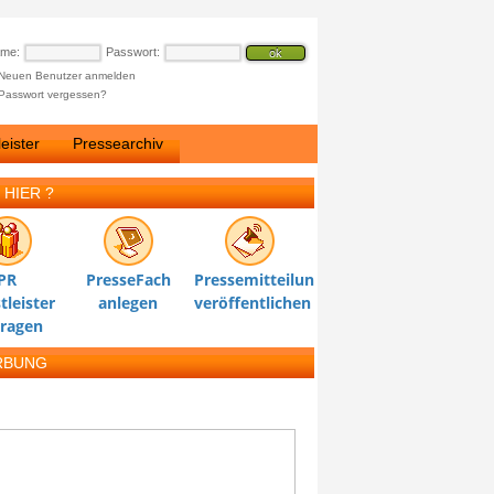
ame:
Passwort:
Neuen Benutzer anmelden
Passwort vergessen?
eister
Pressearchiv
 HIER ?
PR
PresseFach
Pressemitteilung
tleister
anlegen
veröffentlichen
tragen
RBUNG