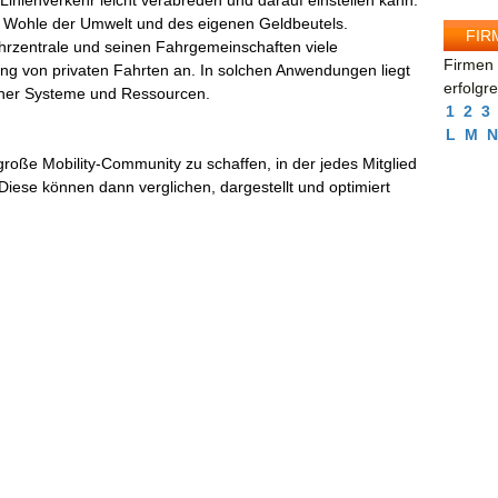
Linienverkehr leicht verabreden und darauf einstellen kann.
m Wohle der Umwelt und des eigenen Geldbeutels.
FIR
fahrzentrale und seinen Fahrgemeinschaften viele
Firmen 
lung von privaten Fahrten an. In solchen Anwendungen liegt
erfolgr
ener Systeme und Ressourcen.
1
2
3
L
M
N
 große Mobility-Community zu schaffen, in der jedes Mitglied
. Diese können dann verglichen, dargestellt und optimiert