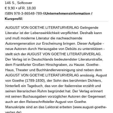
146 S., Softcover
€ 9,90 • sFR. 18,00
ISBN 978-3-86548-789-6
Unternehmensinformation /
Kurzprofil:
AUGUST VON GOETHE LITERATURVERLAG Gelingende
Literatur ist der Lebenswirklichkeit verpflichtet. Deshalb kann
und muß moderne Literatur die nachwachsende
Autorengeneration zur Erscheinung bringen. Dieser Aufgabe -
neue Autoren durch Herausgabe von Debüts zu unterstützen -
stellt sich der AUGUST VON GOETHE LITERATURVERLAG.
Der Verlag ist in Deutschlands bedeutendster Literaturstraße,
dem Frankfurter Großen Hirschgraben, zu Hause. Goethe-
Haus, Theater und Buchhändlervereinigung sind neben dem
AUGUST VON GOETHE LITERATURVERLAG ansässig. August
von Goethe (1789-1830), der Sohn des berühmten Dichters,
hinterließ ein Tagebuch, das von der Italienreise erzählt und
seinen literarischen Ruhm begründet hat. Der Verlag erinnert
mit seinen Buchausgaben vorzüglicher Autoren der Gegenwart
auch an den Reiseschriftsteller August von Goethe.
Manuskripte sind an das Lektorat erbeten (www.august-goethe-
verlag.de)