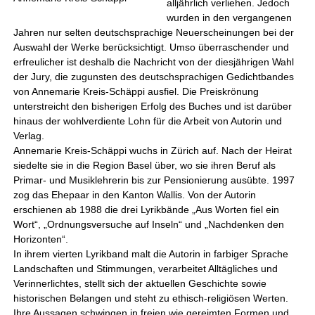
alljährlich verliehen. Jedoch
wurden in den vergangenen
Jahren nur selten deutschsprachige Neuerscheinungen bei der
Auswahl der Werke berücksichtigt. Umso überraschender und
erfreulicher ist deshalb die Nachricht von der diesjährigen Wahl
der Jury, die zugunsten des deutschsprachigen Gedichtbandes
von Annemarie Kreis-Schäppi ausfiel. Die Preiskrönung
unterstreicht den bisherigen Erfolg des Buches und ist darüber
hinaus der wohlverdiente Lohn für die Arbeit von Autorin und
Verlag.
Annemarie Kreis-Schäppi wuchs in Zürich auf. Nach der Heirat
siedelte sie in die Region Basel über, wo sie ihren Beruf als
Primar- und Musiklehrerin bis zur Pensionierung ausübte. 1997
zog das Ehepaar in den Kanton Wallis. Von der Autorin
erschienen ab 1988 die drei Lyrikbände „Aus Worten fiel ein
Wort“, „Ordnungsversuche auf Inseln“ und „Nachdenken den
Horizonten“.
In ihrem vierten Lyrikband malt die Autorin in farbiger Sprache
Landschaften und Stimmungen, verarbeitet Alltägliches und
Verinnerlichtes, stellt sich der aktuellen Geschichte sowie
historischen Belangen und steht zu ethisch-religiösen Werten.
Ihre Aussagen schwingen in freien wie gereimten Formen und