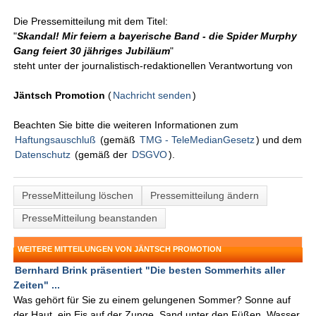
Die Pressemitteilung mit dem Titel:
"
Skandal! Mir feiern a bayerische Band - die Spider Murphy
Gang feiert 30 jähriges Jubiläum
"
steht unter der journalistisch-redaktionellen Verantwortung von
Jäntsch Promotion
(
Nachricht senden
)
Beachten Sie bitte die weiteren Informationen zum
Haftungsauschluß
(gemäß
TMG - TeleMedianGesetz
) und dem
Datenschutz
(gemäß der
DSGVO
).
PresseMitteilung löschen
Pressemitteilung ändern
PresseMitteilung beanstanden
WEITERE MITTEILUNGEN VON JÄNTSCH PROMOTION
Bernhard Brink präsentiert "Die besten Sommerhits aller
Zeiten" ...
Was gehört für Sie zu einem gelungenen Sommer? Sonne auf
der Haut, ein Eis auf der Zunge, Sand unter den Füßen, Wasser