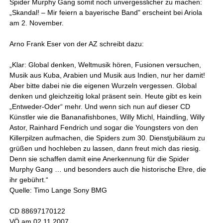
Spider Murphy Gang somit noch unvergesslicher zu machen:
„Skandal! – Mir feiern a bayerische Band" erscheint bei Ariola
am 2. November.
Arno Frank Eser von der AZ schreibt dazu:
„Klar: Global denken, Weltmusik hören, Fusionen versuchen,
Musik aus Kuba, Arabien und Musik aus Indien, nur her damit!
Aber bitte dabei nie die eigenen Wurzeln vergessen. Global
denken und gleichzeitig lokal präsent sein. Heute gibt es kein
„Entweder-Oder“ mehr. Und wenn sich nun auf dieser CD
Künstler wie die Bananafishbones, Willy Michl, Haindling, Willy
Astor, Rainhard Fendrich und sogar die Youngsters von den
Killerpilzen aufmachen, die Spiders zum 30. Dienstjubiläum zu
grüßen und hochleben zu lassen, dann freut mich das riesig.
Denn sie schaffen damit eine Anerkennung für die Spider
Murphy Gang … und besonders auch die historische Ehre, die
ihr gebührt.“
Quelle: Timo Lange Sony BMG
CD 88697170122
VÖ am 02.11.2007