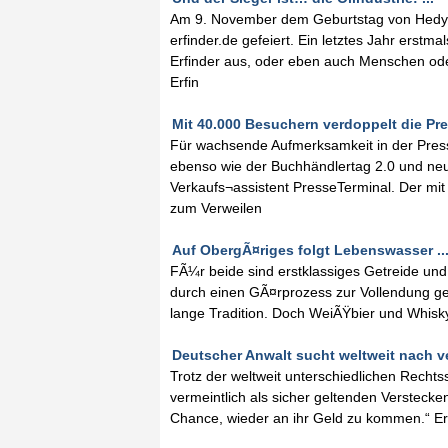
Am 9. November dem Geburtstag von Hedy La
erfinder.de gefeiert. Ein letztes Jahr erst
Erfinder aus, oder eben auch Menschen oder
Erfin
Mit 40.000 Besuchern verdoppelt die Pr
Für wachsende Aufmerksamkeit in der Pres
ebenso wie der Buchhändlertag 2.0 und neue
Verkaufs¬assistent PresseTerminal. Der mi
zum Verweilen
Auf ObergÃ¤riges folgt Lebenswasser ..
FÃ¼r beide sind erstklassiges Getreide und
durch einen GÃ¤rprozess zur Vollendung ge
lange Tradition. Doch WeiÃŸbier und Whisky
Deutscher Anwalt sucht weltweit nach 
Trotz der weltweit unterschiedlichen Rechts
vermeintlich als sicher geltenden Versteck
Chance, wieder an ihr Geld zu kommen.“ Er s