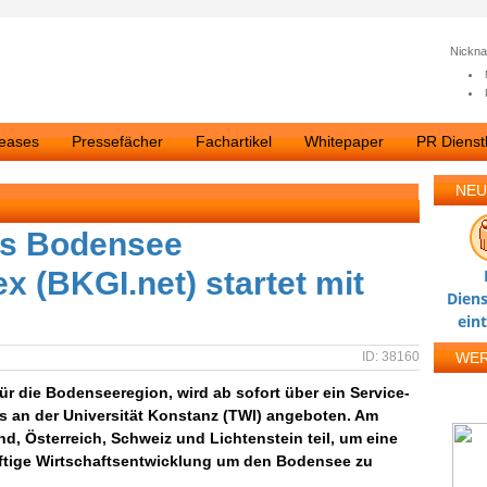
Nickn
leases
Pressefächer
Fachartikel
Whitepaper
PR Dienstl
NEU
es Bodensee
x (BKGI.net) startet mit
Diens
ein
ID: 38160
WE
ür die Bodenseeregion, wird ab sofort über ein Service-
ts an der Universität Konstanz (TWI) angeboten. Am
, Österreich, Schweiz und Lichtenstein teil, um eine
nftige Wirtschaftsentwicklung um den Bodensee zu