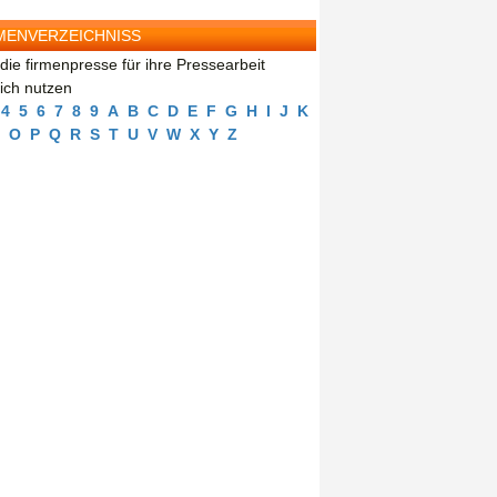
MENVERZEICHNISS
die firmenpresse für ihre Pressearbeit
eich nutzen
4
5
6
7
8
9
A
B
C
D
E
F
G
H
I
J
K
O
P
Q
R
S
T
U
V
W
X
Y
Z