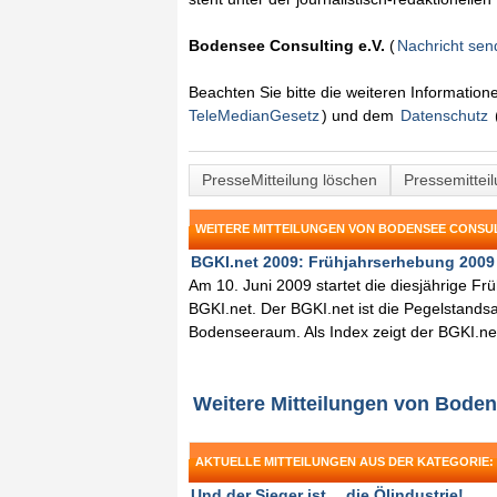
Bodensee Consulting e.V.
(
Nachricht se
Beachten Sie bitte die weiteren Informatio
TeleMedianGesetz
) und dem
Datenschutz
PresseMitteilung löschen
Pressemittei
WEITERE MITTEILUNGEN VON BODENSEE CONSULT
BGKI.net 2009: Frühjahrserhebung 2009 10
Am 10. Juni 2009 startet die diesjährige 
BGKI.net. Der BGKI.net ist die Pegelstandsa
Bodenseeraum. Als Index zeigt der BGKI.ne
Weitere Mitteilungen von Boden
AKTUELLE MITTEILUNGEN AUS DER KATEGORIE:
Und der Sieger ist… die Ölindustrie! ...