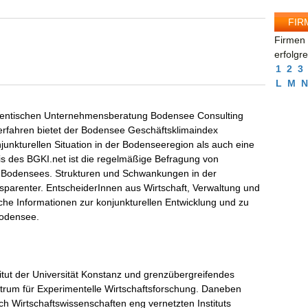
FIR
Firmen 
erfolgr
1
2
3
L
M
N
udentischen Unternehmensberatung Bodensee Consulting
 Verfahren bietet der Bodensee Geschäftsklimaindex
njunkturellen Situation in der Bodenseeregion als auch eine
is des BGKI.net ist die regelmäßige Befragung von
 Bodensees. Strukturen und Schwankungen in der
nsparenter. EntscheiderInnen aus Wirtschaft, Verwaltung und
liche Informationen zur konjunkturellen Entwicklung und zu
Bodensee.
titut der Universität Konstanz und grenzübergreifendes
ntrum für Experimentelle Wirtschaftsforschung. Daneben
ch Wirtschaftswissenschaften eng vernetzten Instituts