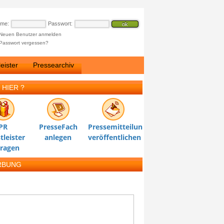
ame:
Passwort:
Neuen Benutzer anmelden
Passwort vergessen?
eister
Pressearchiv
 HIER ?
PR
PresseFach
Pressemitteilung
tleister
anlegen
veröffentlichen
tragen
RBUNG