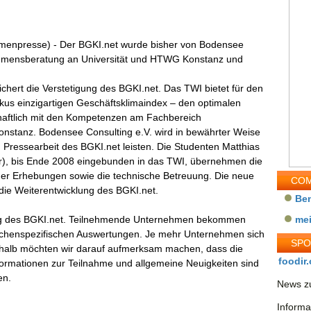
irmenpresse) - Der BGKI.net wurde bisher von Bodensee
nehmensberatung an Universität und HTWG Konstanz und
ichert die Verstetigung des BGKI.net. Das TWI bietet für den
kus einzigartigen Geschäftsklimaindex – den optimalen
haftlich mit den Kompetenzen am Fachbereich
Konstanz. Bodensee Consulting e.V. wird in bewährter Weise
d Pressearbeit des BGKI.net leisten. Die Studenten Matthias
r), bis Ende 2008 eingebunden in das TWI, übernehmen die
der Erhebungen sowie die technische Betreuung. Die neue
COM
r die Weiterentwicklung des BGKI.net.
Be
ng des BGKI.net. Teilnehmende Unternehmen bekommen
me
anchenspezifischen Auswertungen. Je mehr Unternehmen sich
SP
eshalb möchten wir darauf aufmerksam machen, dass die
foodir.
formationen zur Teilnahme und allgemeine Neuigkeiten sind
en.
News zu
Informa