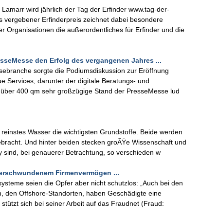
marr wird jährlich der Tag der Erfinder www.tag-der-
mals vergebener Erfinderpreis zeichnet dabei besondere
 Organisationen die außerordentliches für Erfinder und die
esseMesse den Erfolg des vergangenen Jahres ...
sebranche sorgte die Podiumsdiskussion zur Eröffnung
 Services, darunter der digitale Beratungs- und
t über 400 qm sehr großzügige Stand der PresseMesse lud
.
 reinstes Wasser die wichtigsten Grundstoffe. Beide werden
bracht. Und hinter beiden stecken groÃŸe Wissenschaft und
 sind, bei genauerer Betrachtung, so verschieden w
verschwundenem Firmenvermögen ...
systeme seien die Opfer aber nicht schutzlos: „Auch bei den
en, den Offshore-Standorten, haben Geschädigte eine
tützt sich bei seiner Arbeit auf das Fraudnet (Fraud: