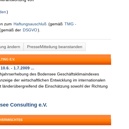
nden
)
nen zum
Haftungsauschluß
(gemäß
TMG -
(gemäß der
DSGVO
).
lung ändern
PresseMitteilung beanstanden
ING E.V.
.6. - 1.7.2009 ...
Frühjahrserhebung des Bodensee Geschäftsklimaindexes
nzeige der wirtschaftlichen Entwicklung im internationalen
t länderübergreifend die Einschätzung sowohl der Richtung
see Consulting e.V.
 VERMISCHTES