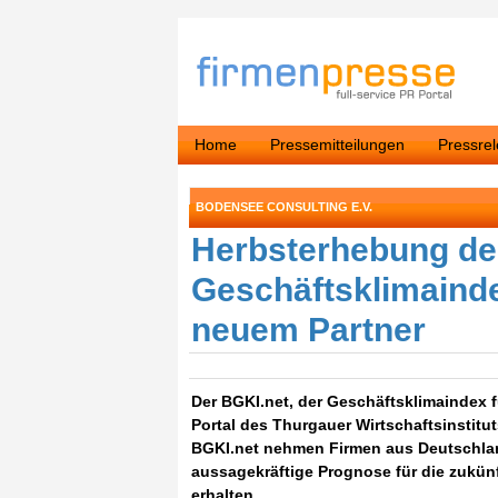
Home
Pressemitteilungen
Pressre
BODENSEE CONSULTING E.V.
Herbsterhebung d
Geschäftsklimainde
neuem Partner
Der BGKI.net, der Geschäftsklimaindex f
Portal des Thurgauer Wirtschaftsinstitu
BGKI.net nehmen Firmen aus Deutschland
aussagekräftige Prognose für die zukü
erhalten.