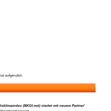
al aufgerufen.
klimaindex (BKGI.net) startet mit neuem Partner
"
n Verantwortung von