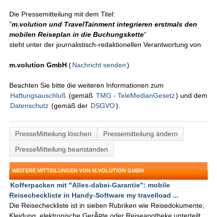
Die Pressemitteilung mit dem Titel:
"
m.volution und TravelTainment integrieren erstmals den
mobilen Reiseplan in die Buchungskette
"
steht unter der journalistisch-redaktionellen Verantwortung von
m.volution GmbH
(
Nachricht senden
)
Beachten Sie bitte die weiteren Informationen zum
Haftungsauschluß
(gemäß
TMG - TeleMedianGesetz
) und dem
Datenschutz
(gemäß der
DSGVO
).
PresseMitteilung löschen
Pressemitteilung ändern
PresseMitteilung beanstanden
WEITERE MITTEILUNGEN VON M.VOLUTION GMBH
Kofferpacken mit "Alles-dabei-Garantie": mobile
Reisecheckliste in Handy-Software my travelload ...
Die Reisecheckliste ist in sieben Rubriken wie Reisedokumente,
Kleidung, elektronische GerÃ¤te oder Reiseapotheke unterteilt.