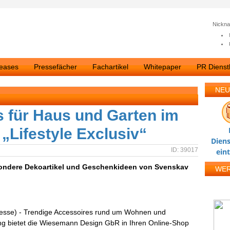
Nickn
leases
Pressefächer
Fachartikel
Whitepaper
PR Dienstl
NEU
 für Haus und Garten im
„Lifestyle Exclusiv“
Diens
ID: 39017
ein
ondere Dekoartikel und Geschenkideen von Svenskav
WE
resse) - Trendige Accessoires rund um Wohnen und
ung bietet die Wiesemann Design GbR in Ihren Online-Shop