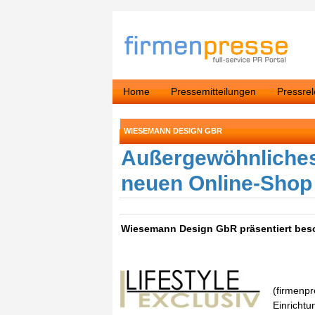
Home
Pressemitteilungen
Pressre
WIESEMANN DESIGN GBR
Außergewöhnliches
neuen Online-Shop 
Wiesemann Design GbR präsentiert bes
(firmenp
Einricht