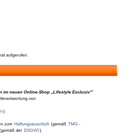
al aufgerufen.
 im neuen Online-Shop „Lifestyle Exclusiv“
"
n Verantwortung von
en
)
nen zum
Haftungsauschluß
(gemäß
TMG -
(gemäß der
DSGVO
).