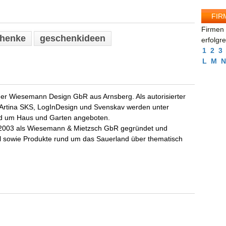
FIR
Firmen 
henke
geschenkideen
erfolgr
1
2
3
L
M
N
ch der Wiesemann Design GbR aus Arnsberg. Als autorisierter
 Artina SKS, LogInDesign und Svenskav werden unter
nd um Haus und Garten angeboten.
2003 als Wiesemann & Mietzsch GbR gegründet und
l sowie Produkte rund um das Sauerland über thematisch