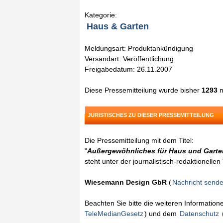
Kategorie:
Haus & Garten
Meldungsart: Produktankündigung
Versandart: Veröffentlichung
Freigabedatum: 26.11.2007
Diese Pressemitteilung wurde bisher
1293
m
JURISTISCHES ZU DIESER PRESSEMITTEILUNG
Die Pressemitteilung mit dem Titel:
"
Außergewöhnliches für Haus und Garten
steht unter der journalistisch-redaktionelle
Wiesemann Design GbR
(
Nachricht send
Beachten Sie bitte die weiteren Informatio
TeleMedianGesetz
) und dem
Datenschutz