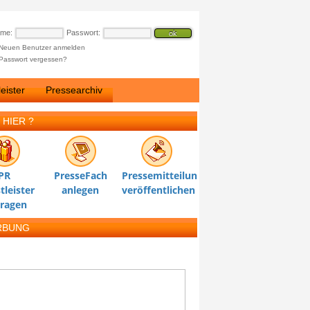
ame:
Passwort:
Neuen Benutzer anmelden
Passwort vergessen?
eister
Pressearchiv
 HIER ?
PR
PresseFach
Pressemitteilung
tleister
anlegen
veröffentlichen
tragen
RBUNG