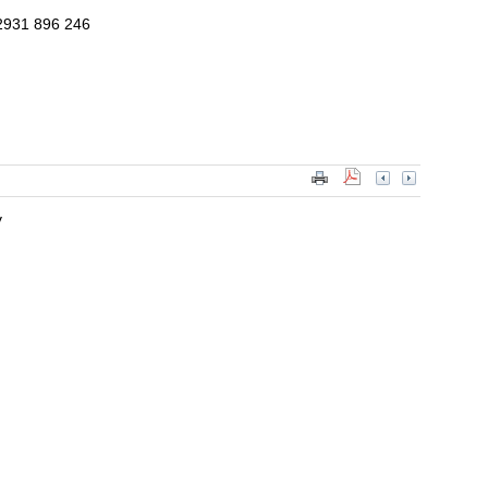
 2931 896 246
v