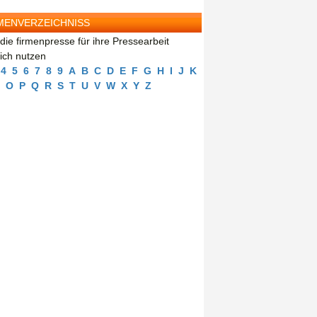
MENVERZEICHNISS
die firmenpresse für ihre Pressearbeit
eich nutzen
4
5
6
7
8
9
A
B
C
D
E
F
G
H
I
J
K
O
P
Q
R
S
T
U
V
W
X
Y
Z