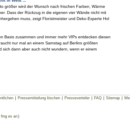
hlt in Weiß ...
sto größer wird der Wunsch nach frischen Farben, Wärme
r. Dass der Rückzug in die eigenen vier Wände nicht mit
inhergehen muss, zeigt Floristmeister und Deko-Experte Hol
neuen Basis zusammen und immer mehr VIPs entdecken diesen
, braucht nur mal an einem Samstag auf Berlins größten
d sich dann aber auch nicht wundern, wenn er einem
ntlichen
|
Pressemitteilung löschen
|
Presseverteiler
|
FAQ
|
Sitemap
|
Wer
 fing es an
)