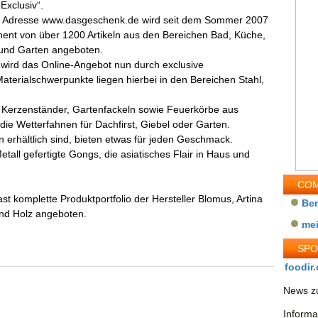
 Exclusiv“.
r Adresse www.dasgeschenk.de wird seit dem Sommer 2007
ment von über 1200 Artikeln aus den Bereichen Bad, Küche,
nd Garten angeboten.
 wird das Online-Angebot nun durch exclusive
terialschwerpunkte liegen hierbei in den Bereichen Stahl,
 Kerzenständer, Gartenfackeln sowie Feuerkörbe aus
e Wetterfahnen für Dachfirst, Giebel oder Garten.
 erhältlich sind, bieten etwas für jeden Geschmack.
tall gefertigte Gongs, die asiatisches Flair in Haus und
COM
t komplette Produktportfolio der Hersteller Blomus, Artina
Be
nd Holz angeboten.
me
SP
foodir.
News zu
Informa