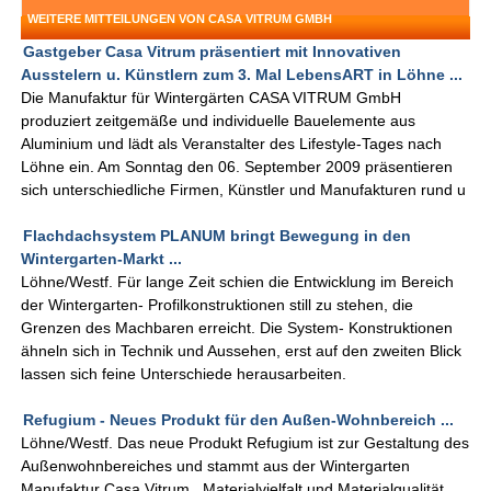
WEITERE MITTEILUNGEN VON CASA VITRUM GMBH
Gastgeber Casa Vitrum präsentiert mit Innovativen
Ausstelern u. Künstlern zum 3. Mal LebensART in Löhne ...
Die Manufaktur für Wintergärten CASA VITRUM GmbH
produziert zeitgemäße und individuelle Bauelemente aus
Aluminium und lädt als Veranstalter des Lifestyle-Tages nach
Löhne ein. Am Sonntag den 06. September 2009 präsentieren
sich unterschiedliche Firmen, Künstler und Manufakturen rund u
Flachdachsystem PLANUM bringt Bewegung in den
Wintergarten-Markt ...
Löhne/Westf. Für lange Zeit schien die Entwicklung im Bereich
der Wintergarten- Profilkonstruktionen still zu stehen, die
Grenzen des Machbaren erreicht. Die System- Konstruktionen
ähneln sich in Technik und Aussehen, erst auf den zweiten Blick
lassen sich feine Unterschiede herausarbeiten.
Refugium - Neues Produkt für den Außen-Wohnbereich ...
Löhne/Westf. Das neue Produkt Refugium ist zur Gestaltung des
Außenwohnbereiches und stammt aus der Wintergarten
Manufaktur Casa Vitrum. Materialvielfalt und Materialqualität,