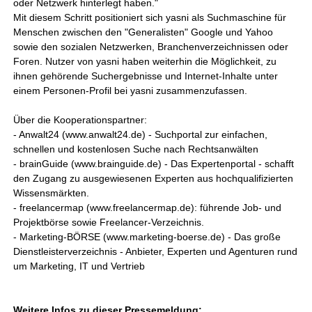
oder Netzwerk hinterlegt haben."
Mit diesem Schritt positioniert sich yasni als Suchmaschine für
Menschen zwischen den "Generalisten" Google und Yahoo
sowie den sozialen Netzwerken, Branchenverzeichnissen oder
Foren. Nutzer von yasni haben weiterhin die Möglichkeit, zu
ihnen gehörende Suchergebnisse und Internet-Inhalte unter
einem Personen-Profil bei yasni zusammenzufassen.
Über die Kooperationspartner:
- Anwalt24 (www.anwalt24.de) - Suchportal zur einfachen,
schnellen und kostenlosen Suche nach Rechtsanwälten
- brainGuide (www.brainguide.de) - Das Expertenportal - schafft
den Zugang zu ausgewiesenen Experten aus hochqualifizierten
Wissensmärkten.
- freelancermap (www.freelancermap.de): führende Job- und
Projektbörse sowie Freelancer-Verzeichnis.
- Marketing-BÖRSE (www.marketing-boerse.de) - Das große
Dienstleisterverzeichnis - Anbieter, Experten und Agenturen rund
um Marketing, IT und Vertrieb
Weitere Infos zu dieser Pressemeldung: