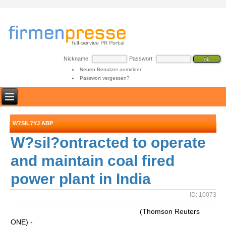
Nickname:
Passwort:
Neuen Benutzer anmelden
Passwort vergessen?
W?SIL?YJ ABP
W?sil?ontracted to operate
and maintain coal fired
power plant in India
ID: 10073
(Thomson Reuters
ONE) -