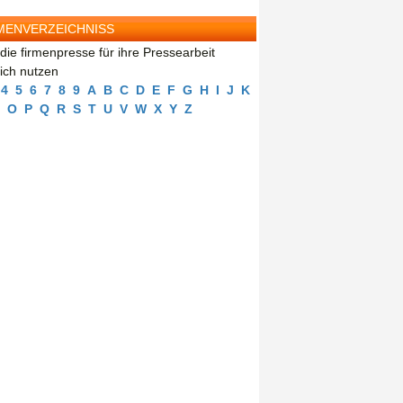
MENVERZEICHNISS
die firmenpresse für ihre Pressearbeit
eich nutzen
4
5
6
7
8
9
A
B
C
D
E
F
G
H
I
J
K
O
P
Q
R
S
T
U
V
W
X
Y
Z