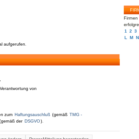
FIR
Firmen 
erfolgr
1
2
3
L
M
N
l aufgerufen.
"
n Verantwortung von
nen zum
Haftungsauschluß
(gemäß
TMG -
(gemäß der
DSGVO
).