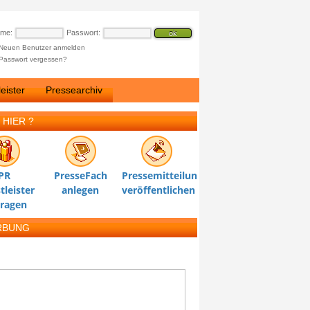
ame:
Passwort:
Neuen Benutzer anmelden
Passwort vergessen?
eister
Pressearchiv
 HIER ?
PR
PresseFach
Pressemitteilung
tleister
anlegen
veröffentlichen
tragen
RBUNG