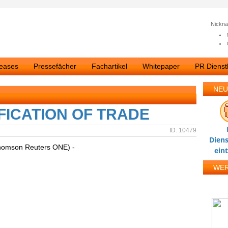
Nickn
leases
Pressefächer
Fachartikel
Whitepaper
PR Dienstl
NEU
ICATION OF TRADE
ID: 10479
Diens
homson Reuters ONE) -
ein
WE