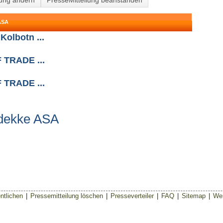
lung ändern
PresseMitteliung beanstanden
ASA
Kolbotn ...
TRADE ...
TRADE ...
idekke ASA
ntlichen
|
Pressemitteilung löschen
|
Presseverteiler
|
FAQ
|
Sitemap
|
Wer