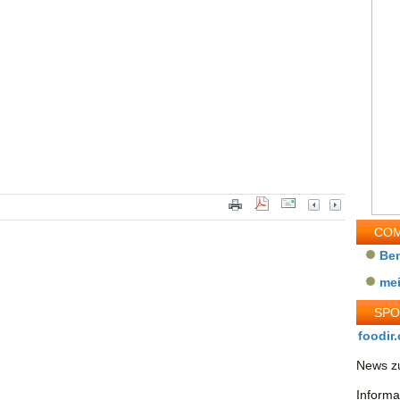
COM
Be
me
SP
foodir.
News zu
Informa