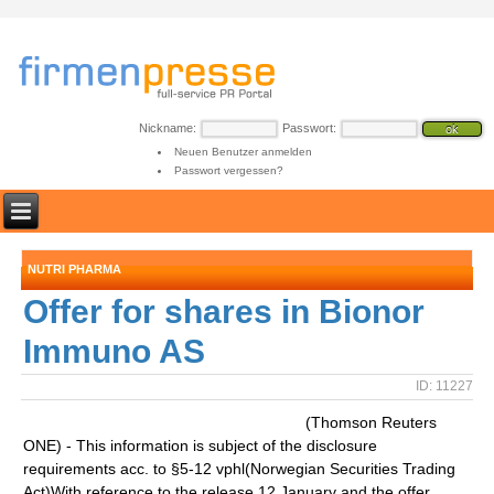
Nickname:
Passwort:
Neuen Benutzer anmelden
Passwort vergessen?
NUTRI PHARMA
Offer for shares in Bionor
Immuno AS
ID: 11227
(Thomson Reuters
ONE) - This information is subject of the disclosure
requirements acc. to §5-12 vphl(Norwegian Securities Trading
Act)With reference to the release 12 January and the offer