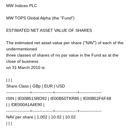
MW Indices PLC
MW TOPS Global Alpha (the "Fund")
ESTIMATED NET ASSET VALUE OF SHARES
The estimated net asset value per share ("NAV") of each of the
undermentioned
three classes of shares of no par value in the Fund as at the
close of business
on 31 March 2010 is:
| | |
Share Class | GBp | EUR | USD
----------------+--------------+---------------+---------------
ISIN | IE00B51SRD92 | IE00B50TKR85 | IE00B52F6F48
| | /DE000A1A4E90 |
----------------+--------------+---------------+---------------
NAV per share | 1,002 | 10.02 | 10.02
| | |